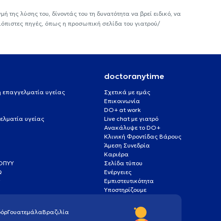
ή της λύσης του, δίνοντάς του τη δυνατότητα να βρεί ειδικό, να
ιόπιστες πηγές, όπως η προσωπική σελίδα του γιατρού/
doctoranytime
 ή επαγγελματία υγείας
Σχετικά με εμάς
Επικοινωνία
DO+ at work
ελματία υγείας
Live chat με γιατρό
Ανακάλυψε το DO+
Κλινική Φροντίδας Βάρους
Άμεση Συνεδρία
Καριέρα
ΕΟΠΥΥ
Σελίδα τύπου
Q
Ενέργειες
ς
Εμπιστευτικότητα
Υποστηρίζουμε
όρ
Γουατεμάλα
Βραζιλία