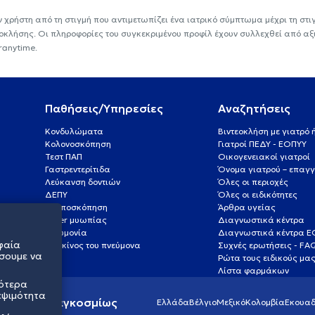
ν χρήστη από τη στιγμή που αντιμετωπίζει ένα ιατρικό σύμπτωμα μέχρι τη στιγμ
εοκλήσης. Οι πληροφορίες του συγκεκριμένου προφίλ έχουν συλλεχθεί από αξ
ranytime.
Παθήσεις/Υπηρεσίες
Αναζητήσεις
Κονδυλώματα
Βιντεοκλήση με γιατρό
Κολονοσκόπηση
Γιατροί ΠΕΔΥ - ΕΟΠΥΥ
Τεστ ΠΑΠ
Οικογενειακοί γιατροί
Γαστρεντερίτιδα
Όνομα γιατρού – επαγγ
Λεύκανση δοντιών
Όλες οι περιοχές
ΔΕΠΥ
Όλες οι ειδικότητες
Κολποσκόπηση
Άρθρα υγείας
Laser μυωπίας
Διαγνωστικά κέντρα
Πνευμονία
Διαγνωστικά κέντρα 
φαία
Καρκίνος του πνεύμονα
Συχνές ερωτήσεις - FA
σουμε να
Ρώτα τους ειδικούς μα
Λίστα φαρμάκων
σότερα
εψιμότητα
ς υγείας παγκοσμίως
Ελλάδα
Βέλγιο
Μεξικό
Κολομβία
Εκουαδ