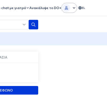
e chat με γιατρό
Ανακάλυψε το DO+
EL
ΑΣΙΑ
ΛΕΦΩΝΟ