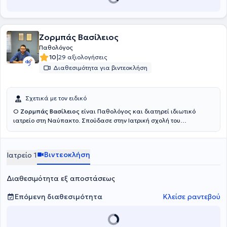
Ζορμπάς Βασίλειος
Παθολόγος
|
10
29 αξιολογήσεις
Διαθεσιμότητα για βιντεοκλήση
Σχετικά με τον ειδικό
Ο
Ζορμπάς Βασίλειος
είναι Παθολόγος και διατηρεί ιδιωτικό
ιατρείο στη Ναύπακτο. Σπούδασε στην Ιατρική σχολή του
Δημοκρίτειου Πανεπιστημίου Θράκης και ακολούθως υπηρέτησε
ως Ιατρός υπηρεσίας υπαίθρου στο Γενικό Νοσοκομείο
Μεσολογγίου - Κέντρο Υγείας Ναυπάκτου - Περιφερικό Ιατρείο
Βιντεοκλήση
Ιατρείο 1
Πλατάνου . Ειδικεύτηκε στην Παθολογία στο Πανεπιστημιακό Γενικό
Νοσοκομείο Πατρών και μετεκπαιδεύτηκε στην Κλινική Ηπατολογία
κατόπιν συμμετοχής στο 16ο σχολείο της Ελληνικής Εταιρείας
Διαθεσιμότητα εξ αποστάσεως
Μελέτης Ήπατος
Επόμενη διαθεσιμότητα
Κλείσε ραντεβού