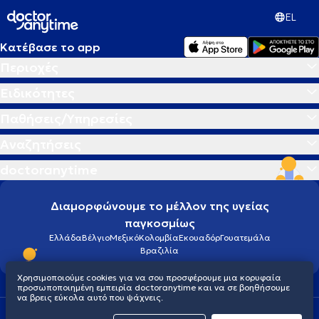
EL
Κατέβασε το app
Περιοχές
Ειδικότητες
Παθήσεις/Υπηρεσίες
Αναζητήσεις
doctoranytime
Διαμορφώνουμε το μέλλον της υγείας
παγκοσμίως
Ελλάδα
Βέλγιο
Μεξικό
Κολομβία
Εκουαδόρ
Γουατεμάλα
Βραζιλία
Χρησιμοποιούμε cookies για να σου προσφέρουμε μια κορυφαία
προσωποποιημένη εμπειρία doctoranytime και να σε βοηθήσουμε
να βρεις εύκολα αυτό που ψάχνεις.
Οροι χρήσης
Cookies
Πολιτική προστασίας προσωπικού απορρήτου