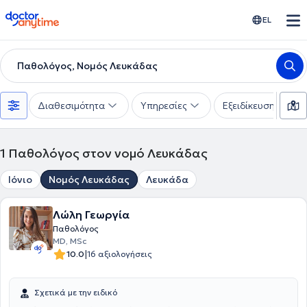
doctoranytime
EL
Παθολόγος, Νομός Λευκάδας
Διαθεσιμότητα
Υπηρεσίες
Εξειδίκευση
1
Παθολόγος στον νομό Λευκάδας
Ιόνιο
Νομός Λευκάδας
Λευκάδα
Λώλη Γεωργία
Παθολόγος
MD, MSc
|
10.0
16 αξιολογήσεις
Σχετικά με την ειδικό