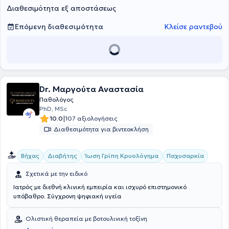
Διαθεσιμότητα εξ αποστάσεως
ελληνικά και διεθνή συνέδρια και περιοδικά. Το παθολογικό
ιατρείο δημιουργήθηκε με σκοπό την πρόληψη, τη διάγνωση, τη
θεραπεία για την προαγωγή της υγείας και αντιμετωπίζονται
Επόμενη διαθεσιμότητα
Κλείσε ραντεβού
προβλήματα που αφορούν την ειδική παθολογία, δηλαδή τον
σακχαρώδη διαβήτη, την υπέρταση, τις λοιμώξεις και τα
καρδιομεταβολικά νοσήματα.
Dr. Μαργούτα Αναστασία
Παθολόγος
PhD, MSc
|
10.0
107 αξιολογήσεις
Διαθεσιμότητα για βιντεοκλήση
Βήχας
Διαβήτης
Ίωση Γρίπη Κρυολόγημα
Παχυσαρκία
Σχετικά με την ειδικό
Ιατρός με διεθνή κλινική εμπειρία και ισχυρό επιστημονικό
υπόβαθρο. Σύγχρονη ψηφιακή υγεία
Ολιστική θεραπεία με βοτουλινική τοξίνη