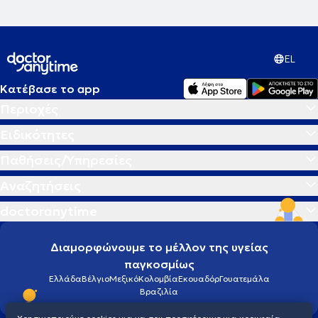
EL
Κατέβασε το app
Περιοχές
Ειδικότητες
Παθήσεις/Υπηρεσίες
Αναζητήσεις
doctoranytime
Διαμορφώνουμε το μέλλον της υγείας
παγκοσμίως
Ελλάδα
Βέλγιο
Μεξικό
Κολομβία
Εκουαδόρ
Γουατεμάλα
Βραζιλία