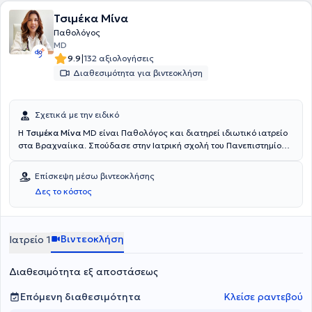
Τσιμέκα Μίνα
Παθολόγος
MD
|
9.9
132 αξιολογήσεις
Διαθεσιμότητα για βιντεοκλήση
Σχετικά με την ειδικό
Η
Τσιμέκα Μίνα
MD είναι Παθολόγος και διατηρεί ιδιωτικό ιατρείο
στα Βραχναίικα. Σπούδασε στην Ιατρική σχολή του Πανεπιστημίου
Πατρών και ακολούθως υπηρέτησε ως Ιατρός υπηρεσίας υπαίθρου
στο Γενικό Νοσοκομείο Αιγίου - Κέντρο Υγείας Ακράτας- Περιφερικό
Επίσκεψη μέσω βιντεοκλήσης
Ιατρείο Αμπελοκήπων. Ειδικεύτηκε στην Παθολογία στο
Δες το κόστος
Πανεπιστημιακό Γενικό Νοσοκομείο Πατρών και μετεκπαιδεύτηκε
στην Κλινική Ηπατολογία κατόπιν συμμετοχής στο 16ο σχολείο της
Ελληνικής Εταιρείας Μελέτης Ήπατος. Διαθέτει αξιόλογη κλινική
εμπειρία έχοντας εργαστεί σε Μονάδα Χρόνιας Αιμοκάθαρσης,
Βιντεοκλήση
Ιατρείο 1
στην Παθολογική Κλινική του "ΟΛΥΜΠΙΟΝ" Θεραπευτήριο Πάτρας
καθώς και στο Κέντρο Αποθεραπείας και Αποκατάστασης - Τμήμα
Διαθεσιμότητα εξ αποστάσεως
Φροντίδας της "ΟΛΥΜΠΙΟΝ".
Επόμενη διαθεσιμότητα
Κλείσε ραντεβού