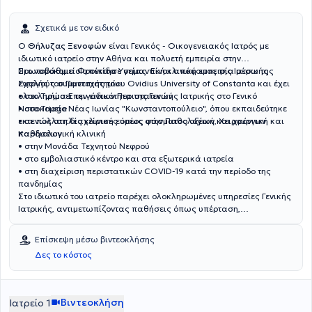
Σχετικά με τον ειδικό
Ο
Θήλυζας Ξενοφών
είναι Γενικός - Οικογενειακός Ιατρός με
ιδιωτικό ιατρείο στην Αθήνα και πολυετή εμπειρία στην
Πρωτοβάθμια Φροντίδα Υγείας. Είναι απόφοιτος της Ιατρικής
Στο νοσοκομείο απέκτησε σημαντική κλινική εμπειρία μέσω της
Σχολής του Πανεπιστημίου Ovidius University of Constanta και έχει
ενεργούς συμμετοχής του:
ολοκληρώσει την ειδικότητα της Γενικής Ιατρικής στο Γενικό
• στο Τμήμα Επειγόντων Περιστατικών
Νοσοκομείο Νέας Ιωνίας "Κωνσταντοπούλειο", όπου εκπαιδεύτηκε
• στο Triage
εκτενώς στη διαχείριση ευρέος φάσματος οξέων και χρόνιων
• σε πολλαπλές κλινικές όπως στην Παθολογική, Χειρουργική και
παθήσεων.
Καρδιολογική κλινική
• στην Μονάδα Τεχνητού Νεφρού
• στο εμβολιαστικό κέντρο και στα εξωτερικά ιατρεία
• στη διαχείριση περιστατικών COVID-19 κατά την περίοδο της
πανδημίας
Στο ιδιωτικό του ιατρείο παρέχει ολοκληρωμένες υπηρεσίες Γενικής
Ιατρικής, αντιμετωπίζοντας παθήσεις όπως υπέρταση,
δυσλιπιδαιμία, σακχαρώδη διαβήτη, αναπνευστικά και μεταβολικά
νοσήματα, καθώς και διερεύνηση/αντιμετώπιση οξέων
Επίσκεψη μέσω βιντεοκλήσης
περιστατικών. Προσφέρει επίσης προληπτικό έλεγχο, εμβολιασμούς,
Δες το κόστος
συνταγογράφηση, ιατρικές βεβαιώσεις και πιστοποιητικά
υγείας. Επιδιώκει τη συνεχή επιμόρφωση, με στόχο την παροχή
ποιοτικής, σύγχρονης και εξατομικευμένης ιατρικής φροντίδας,
έχοντας παρακολουθήσει μεγάλο αριθμό συνεδρίων και
Βιντεοκλήση
Ιατρείο 1
σεμιναρίων σε τομείς όπως Μεταβολισμός, Ενδοκρινολογία,