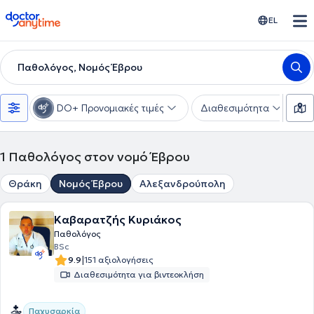
doctoranytime
EL
Παθολόγος, Νομός Έβρου
DO+ Προνομιακές τιμές
Διαθεσιμότητα
Υ
1
Παθολόγος στον νομό Έβρου
Θράκη
Νομός Έβρου
Αλεξανδρούπολη
Καβαρατζής Κυριάκος
Παθολόγος
BSc
|
9.9
151 αξιολογήσεις
Διαθεσιμότητα για βιντεοκλήση
Παχυσαρκία