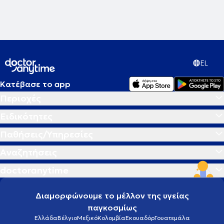
EL
Κατέβασε το app
Περιοχές
Ειδικότητες
Παθήσεις/Υπηρεσίες
Αναζητήσεις
doctoranytime
Διαμορφώνουμε το μέλλον της υγείας
παγκοσμίως
Ελλάδα
Βέλγιο
Μεξικό
Κολομβία
Εκουαδόρ
Γουατεμάλα