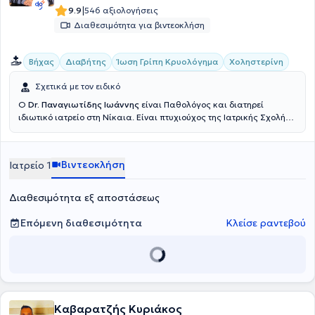
|
9.9
546 αξιολογήσεις
Διαθεσιμότητα για βιντεοκλήση
Βήχας
Διαβήτης
Ίωση Γρίπη Κρυολόγημα
Χοληστερίνη
Σχετικά με τον ειδικό
Ο
Dr. Παναγιωτίδης Ιωάννης
είναι Παθολόγος και διατηρεί
ιδιωτικό ιατρείο στη Νίκαια. Είναι πτυχιούχος της Ιατρικής Σχολής
του Εθνικού και Καποδιστριακού Πανεπιστημίου Αθηνών και
ακολούθως ειδικεύθηκε στην Παθολογία στη θεραπευτική κλινική
του Πανεπιστημίου Αθηνών, στο Γενικό Νοσοκομείο Αθηνών
Βιντεοκλήση
Ιατρείο 1
"Αλεξάνδρα". Τέλος, ο γιατρός συνεργάζεται με τη Cosmoclinic και
στο ιδιωτικό του ιατρείο προσφέρει πλήθος υπηρεσιών,
εξατομικευμένες για τις ανάγκες εκάστοτε ασθενούς.
Διαθεσιμότητα εξ αποστάσεως
Επόμενη διαθεσιμότητα
Κλείσε ραντεβού
Καβαρατζής Κυριάκος