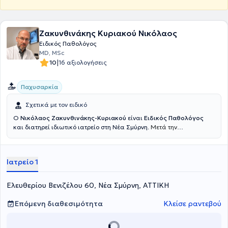
Ζακυνθινάκης Κυριακού Νικόλαος
Ειδικός Παθολόγος
MD, MSc
|
10
16 αξιολογήσεις
Παχυσαρκία
Σχετικά με τον ειδικό
Ο
Νικόλαος Ζακυνθινάκης-Κυριακού
είναι
Ειδικός Παθολόγος
και διατηρεί ιδιωτικό ιατρείο στη Νέα Σμύρνη.
Μετά την
ολοκλήρωση της ειδικότητας Παθολογίας στα Ιωάννινα εργάστηκε
σε νοσοκομεία του Ηνωμένου Βασιλείου για 10 έτη αποκτώντας
σημαντική εμπειρία στην αντιμετώπιση οξέων και χρόνιων
Ιατρείο 1
παθολογικών νοσημάτων. Το ιδιαίτερο επιστημονικό του ενδιαφέρον
εστιάζει στη μεταβολική ιατρική, τον σακχαρώδη διαβήτη, την
παχυσαρκία, τη δυσλιπιδαιμία, την πρόληψη καρδιαγγειακών
Ελευθερίου Βενιζέλου 60, Νέα Σμύρνη, ΑΤΤΙΚΗ
νοσημάτων, την ιατρική της άσκησης και την εξατομικευμένη
βελτίωση της υγείας μέσω αλλαγών στον τρόπο ζωής. Στο ιατρείο
Επόμενη διαθεσιμότητα
Κλείσε ραντεβού
του παρέχει ολοκληρωμένη παθολογική φροντίδα, μεταβολικό
έλεγχο, αξιολόγηση σωματικής σύστασης και καθοδήγηση
βασισμένη στις αρχές της προληπτικής ιατρικής και της ιατρικής