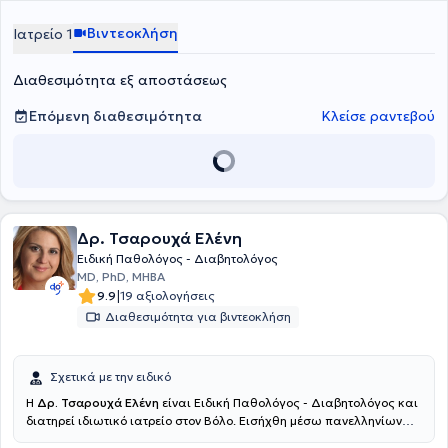
εκπαίδευση στην Ογκολογια Μ.Ε.Θ και Καρδιολογια και τμημα
Επειγόντων . Παράλληλα έχει εργαστεί ως Ειδικός Παθολόγος στο
Βιντεοκλήση
Ιατρείο 1
Ι.Κ.Α Αλεξανδρούπολης για 2 χρονιά, 4 χρονιά στο Κ.Α.Π.Η
Αλεξανδρούπολης και 1 χρόνο στο κέντρο μεταναστών στην
Διαθεσιμότητα εξ αποστάσεως
Κομοτηνή.
Επόμενη διαθεσιμότητα
Κλείσε ραντεβού
Δρ. Τσαρουχά Ελένη
Ειδική Παθολόγος - Διαβητολόγος
MD, PhD, MHBA
|
9.9
19 αξιολογήσεις
Διαθεσιμότητα για βιντεοκλήση
Σχετικά με την ειδικό
Η
Δρ. Τσαρουχά Ελένη
είναι Ειδική Παθολόγος - Διαβητολόγος και
διατηρεί ιδιωτικό ιατρείο στον Βόλο. Εισήχθη μέσω πανελληνίων
εξετάσεων στην Ιατρική Σχολή του Εθνικού και Καποδιστριακού