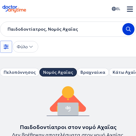
doctoranytime
EL
Παιδοδοντίατρος, Νομός Αχαΐας
Φύλο
Πελοπόννησος
Νομός Αχαΐας
Βραχναίικα
Κάτω Αχαΐ
Παιδοδοντίατροι στον νομό Αχαΐας
Δεν βρέθηκαν αποτελέσματα στον νομό Αχαΐας.