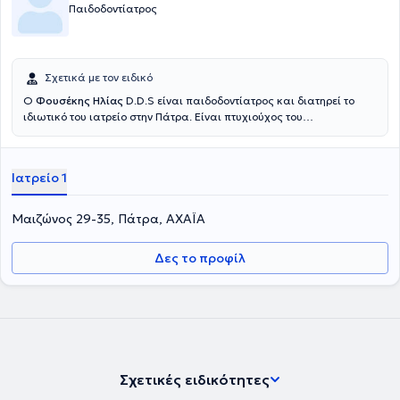
Παιδοδοντίατρος
Σχετικά με τον ειδικό
Ο
Φουσέκης Ηλίας
D.D.S είναι παιδοδοντίατρος και διατηρεί το
ιδιωτικό του ιατρείο στην Πάτρα. Είναι πτυχιούχος του
Πανεπιστημίου U.A.B των ΗΠΑ και είναι ειδικευμένος στην
παιδοδοντία. Αναλαμβάνει περιστατικά που άπτονται της
παιδοδοντιατρικής, της οδοντιατρικής ατόμων με ειδικές ανάγκες,
Ιατρείο 1
οδοντιατρικής με γενική αναισθησία, αισθητικής οδοντιατρικής,
αλλά και ορθοδοντικής παίδων.
Μαιζώνος 29-35, Πάτρα, ΑΧΑΪΑ
Δες το προφίλ
Σχετικές ειδικότητες