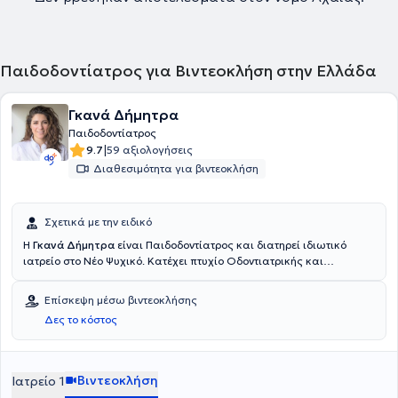
Παιδοδοντίατρος για Βιντεοκλήση στην Ελλάδα
Γκανά Δήμητρα
Παιδοδοντίατρος
|
9.7
59 αξιολογήσεις
Διαθεσιμότητα για βιντεοκλήση
Σχετικά με την ειδικό
Η
Γκανά Δήμητρα
είναι Παιδοδοντίατρος και διατηρεί ιδιωτικό
ιατρείο στο Νέο Ψυχικό. Κατέχει πτυχίο Οδοντιατρικής και
αναλαμβάνει υπηρεσίες σχετικά με εμφυτεύματα, περιοδοντολογία,
προσθετική, επανορθωτική, αισθητική οδοντιατρική, λεύκανση,
Επίσκεψη μέσω βιντεοκλήσης
ορθοδοντική, παιδοδοντία και προληπτική οδοντιατρική. Ο χώρος
Δες το κόστος
του ιατρείου είναι πλήρως εξοπλισμένος, ενώ είναι καθαρός και
φιλόξενος τόσο για τους μεγάλους, όσο και για τους μικρούς
ασθενείς.
Βιντεοκλήση
Ιατρείο 1