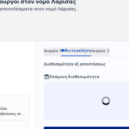
ουργοί στον νομό Λάρισας
αποτελέσματα στον νομό Λάρισας .
Βιντεοκλήση
Ιατρείο 1
Ιατρείο 2
Διαθεσιμότητα εξ αποστάσεως
Επόμενη διαθεσιμότητα
ίται
εξετάσεις στην
σπουδών του
ιρουργική