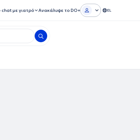
e chat με γιατρό
Ανακάλυψε το DO+
EL