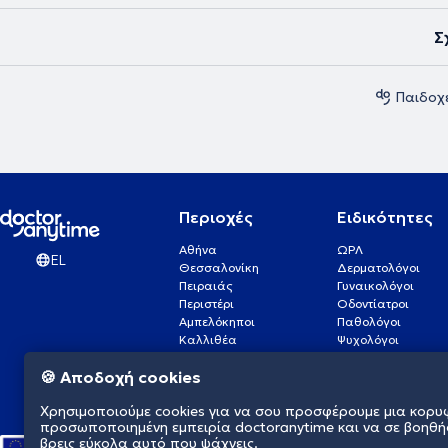
Σ
Παιδοχ
Περιοχές
Ειδικότητες
Αθήνα
ΩΡΛ
EL
Θεσσαλονίκη
Δερματολόγοι
Πειραιάς
Γυναικολόγοι
Περιστέρι
Οδοντίατροι
Αμπελόκηποι
Παθολόγοι
Καλλιθέα
Ψυχολόγοι
Πάτρα
Οφθαλμίατροι
🍪 Αποδοχή cookies
Γλυφάδα
Ενδοκρινολόγοι
Νίκαια
Ουρολόγοι
Χρησιμοποιούμε cookies για να σου προσφέρουμε μια κορυ
Νέα Σμύρνη
Καρδιολόγοι
προσωποποιημένη εμπειρία doctoranytime και να σε βοηθή
βρεις εύκολα αυτό που ψάχνεις.