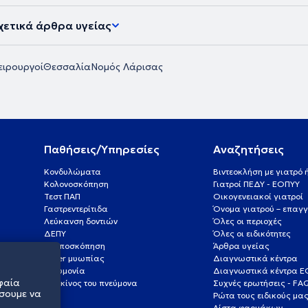
χετικά άρθρα υγείας
ειρουργοί
Θεσσαλία
Νομός Λάρισας
Παθήσεις/Υπηρεσίες
Αναζητήσεις
Κονδυλώματα
Βιντεοκλήση με γιατρό
Κολονοσκόπηση
Γιατροί ΠΕΔΥ - ΕΟΠΥΥ
Τεστ ΠΑΠ
Οικογενειακοί γιατροί
Γαστρεντερίτιδα
Όνομα γιατρού – επαγγ
Λεύκανση δοντιών
Όλες οι περιοχές
ΔΕΠΥ
Όλες οι ειδικότητες
Κολποσκόπηση
Άρθρα υγείας
Laser μυωπίας
Διαγνωστικά κέντρα
Πνευμονία
Διαγνωστικά κέντρα 
φαία
Καρκίνος του πνεύμονα
Συχνές ερωτήσεις - FA
σουμε να
Ρώτα τους ειδικούς μα
Λίστα φαρμάκων