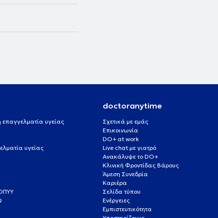
doctoranytime
 ή επαγγελματία υγείας
Σχετικά με εμάς
Επικοινωνία
DO+ at work
ελματία υγείας
Live chat με γιατρό
Ανακάλυψε το DO+
Κλινική Φροντίδας Βάρους
Άμεση Συνεδρία
Καριέρα
ΕΟΠΥΥ
Σελίδα τύπου
Q
Ενέργειες
ς
Εμπιστευτικότητα
Υποστηρίζουμε