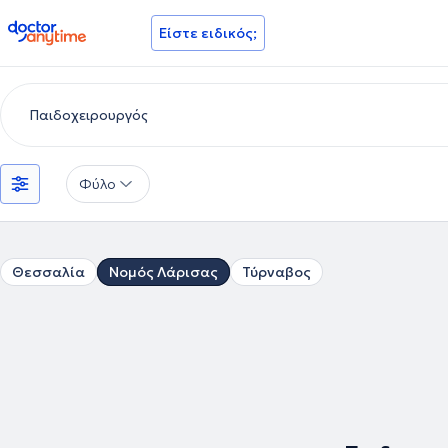
doctoranytime
Είστε ειδικός;
Φύλο
Θεσσαλία
Νομός Λάρισας
Τύρναβος