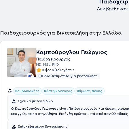
Παιδοχειρ
Δεν βρέθηκαν 
Παιδοχειρουργός για Βιντεοκλήση στην Ελλάδα
Καμπούρογλου Γεώργιος
Παιδοχειρουργός
MD, MSc, PhD
|
10
22 αξιολογήσεις
Διαθεσιμότητα για βιντεοκλήση
Βουβωνοκήλη
Κύστη κόκκυγος
Φίμωση πέους
Σχετικά με τον ειδικό
Ο
Καμπούρογλου Γεώργιος
είναι Παιδοχειρουργός και δραστηριοποιε
επαγγελματικά στην Αθήνα. Εισήχθη πρώτος μετά από πανελλαδικές 
Ιατρική Σχολή του Πανεπιστημίου Αθηνών, ενώ κατά τη διάρκεια των 
έλαβε σχετικές υποτροφίες. Στο πλαίσιο της εκπαίδευσής του στην Χε
Επίσκεψη μέσω βιντεοκλήσης