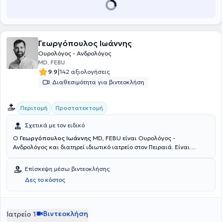
Γεωργόπουλος Ιωάννης
Ουρολόγος - Ανδρολόγος
MD, FEBU
|
9.9
142 αξιολογήσεις
Διαθεσιμότητα για βιντεοκλήση
Περιτομή
Προστατεκτομή
Σχετικά με τον ειδικό
Ο
Γεωργόπουλος Ιωάννης
MD, FEBU είναι Ουρολόγος -
Ανδρολόγος και διατηρεί ιδιωτικό ιατρείο στον Πειραιά. Είναι
πτυχιούχος της Ιατρικής Σχολής του Εθνικού και Καποδιστριακού
Πανεπιστημίου Αθηνών με ειδίκευση στην Ουρολογία από την
Επίσκεψη μέσω βιντεοκλήσης
Ουρολογική Κλινική του Πανεπιστημιακού Γενικού Νοσοκομείου
Δες το κόστος
Ηρακλείου Κρήτης και την Ουρολογική Κλινική του Γενικού
Νοσοκομείου Ρόδου. Παράλληλα με το ιδιωτικό ιατρείο του είναι
Επιστημονικός συνεργάτης του Metropolitan Hospital, του My Clinic
Mykonos Health Spot και του Γενικού Νοσοκομείου Αίγινας "Άγιος
Βιντεοκλήση
Ιατρείο 1
Διονύσιος". Τέλος, ο γιατρός είναι Fellow of European Board of