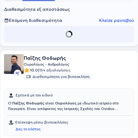
Urology και μέλος της Ελληνικής Ουρολογικής Εταιρείας και του
Διαθεσιμότητα εξ αποστάσεως
Ιατρικού Συλλόγου Πειραιά.
Επόμενη διαθεσιμότητα
Κλείσε ραντεβού
Παΐζης Θοδωρής
Ουρολόγος - Ανδρολόγος
|
10.0
154 αξιολογήσεις
Διαθεσιμότητα για βιντεοκλήση
Σχετικά με τον ειδικό
O
Παΐζης Θοδωρής
είναι
Ουρολόγος
με ιδιωτικό ιατρείο στο
Παγκράτι. Είναι απόφοιτος της Ιατρικής Σχολής του Ovidius
University με ειδικότητα στην Ουρολογία, καθώς και είναι
απόφοιτος Σχολείου Εκπαίδευσης Οπλιτών Υγειονομικού (ΣΕΟΠΥ)
Επίσκεψη μέσω βιντεοκλήσης
από το Κέντρο Εκπαίδεσης Υγειονομικού Προσωπικού Αεροπορίας
Δες το κόστος
(ΚΕΥΠΑ). Ο ιατρός είναι ειδικός ουρολόγος με εκτενή κλινική
εμπειρία στον δημόσιο και ιδιωτικό τομέα. Από το 2024 είναι