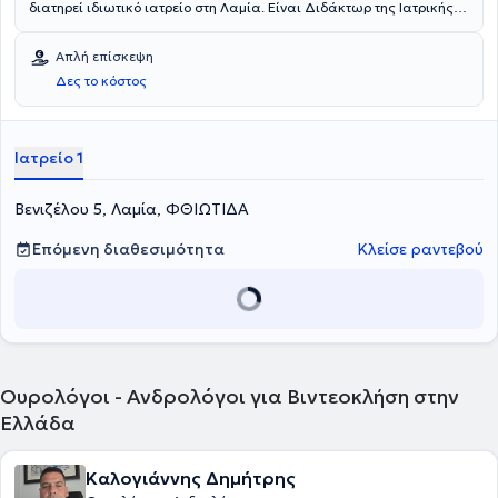
διατηρεί ιδιωτικό ιατρείο στη Λαμία. Είναι Διδάκτωρ της Ιατρικής
Σχολής του Εθνικού και Καποδιστριακού Πανεπιστημίου Αθηνών
και κάτοχος Μεταπτυχιακού τίτλου στην Ελάχιστα Επεμβατική
Απλή επίσκεψη
Χειρουργική, Ρομποτική Χειρουργική και Τηλεχειρουργική από το
Δες το κόστος
ίδιο Πανεπιστήμιο. Παράλληλα, ειδικεύθηκε στην Ουρολογία -
Ανδρολογία στην Α΄ Πανεπιστημιακή Ουρολογική Κλινική του Γενικού
Νοσοκομείου Αθηνών "Λαϊκό". Στο ιδιωτικό του ιατρείο προσφέρει
πλήθος υπηρεσιών, εξατομικευμένες για τις ανάγκες εκάστοτε
Ιατρείο 1
ασθενούς.
Βενιζέλου 5, Λαμία, ΦΘΙΩΤΙΔΑ
Επόμενη διαθεσιμότητα
Κλείσε ραντεβού
Ουρολόγοι - Ανδρολόγοι για Βιντεοκλήση στην
Ελλάδα
Καλογιάννης Δημήτρης