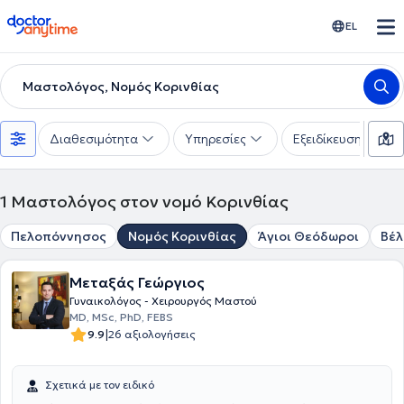
doctoranytime
EL
Μαστολόγος, Νομός Κορινθίας
Διαθεσιμότητα
Υπηρεσίες
Εξειδίκευση
1
Μαστολόγος στον νομό Κορινθίας
Πελοπόννησος
Νομός Κορινθίας
Άγιοι Θεόδωροι
Βέλ
Μεταξάς Γεώργιος
Γυναικολόγος - Χειρουργός Μαστού
MD, MSc, PhD, FEBS
|
9.9
26 αξιολογήσεις
Σχετικά με τον ειδικό