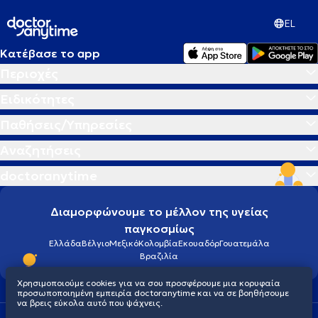
πληθυσμό και γνωστικών διαταραχών σε ενήλικο πληθυσμό στο
EL
Μητροπολιτικό Κολλέγιο Πειραιά. Στόχος του είναι η παροχή
υψηλού επιπέδου, εξατομικευμένης λογοθεραπευτικής παρέμβασης
που ενισχύει τη λειτουργική επικοινωνία, τη συμμετοχή στην
Κατέβασε το app
καθημερινότητα και τη συνολική ποιότητα ζωής του ατόμου.
Περιοχές
Ειδικότητες
Παθήσεις/Υπηρεσίες
Αναζητήσεις
doctoranytime
Διαμορφώνουμε το μέλλον της υγείας
παγκοσμίως
Ελλάδα
Βέλγιο
Μεξικό
Κολομβία
Εκουαδόρ
Γουατεμάλα
Βραζιλία
Χρησιμοποιούμε cookies για να σου προσφέρουμε μια κορυφαία
προσωποποιημένη εμπειρία doctoranytime και να σε βοηθήσουμε
να βρεις εύκολα αυτό που ψάχνεις.