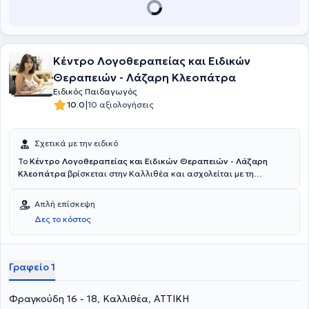
Κέντρο Λογοθεραπείας και Ειδικών
Θεραπειών - Λάζαρη Κλεοπάτρα
Ειδικός Παιδαγωγός
|
10.0
10 αξιολογήσεις
Σχετικά με την ειδικό
Το
Κέντρο Λογοθεραπείας και Ειδικών Θεραπειών - Λάζαρη
Κλεοπάτρα
βρίσκεται στην Καλλιθέα και ασχολείται με τη
Λογοθεραπεία, την Εργοθεραπεία, ενώ διαθέτει Ειδικό Παιδαγωγό
και Ψυχολόγο - Ψυχοθεραπευτή. Υπεύθυνη του κέντρου είναι η
Απλή επίσκεψη
Λάζαρη Κλεοπάτρα και είναι Λογοθεραπεύτρια. Διαθέτει πτυχίο
Δες το κόστος
Λογοθεραπείας από τη Σχολή Επαγγελμάτων Υγείας και Πρόνοιας
του Ανώτατου Τεχνολογικού Εκπαιδευτικού Ιδρύματος Πατρών και η
πτυχιακή της εργασία με τίτλο "Διαταραχές Λόγου σε
Ιδρυματοποιημένο Πληθυσμό", παρουσιάστηκε στο 12ο Παγκόσμιο
Γραφείο 1
Συνέδριο Αποκατάστασης της Αφασίας. Στη συνέχεια,
μετεκπαιδεύτηκε στην "Ειδική Αγωγή" και την "Εκπαιδευτική
Φραγκούδη 16 - 18, Καλλιθέα, ΑΤΤΙΚΗ
Ψυχολογία" στο Εθνικό και Καποδιστριακό Πανεπιστήμιο Αθηνών,