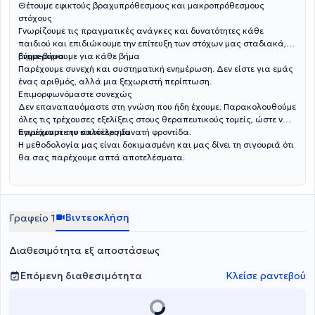
Θέτουμε εφικτούς βραχυπρόθεσμους και μακροπρόθεσμους
στόχους
Γνωρίζουμε τις πραγματικές ανάγκες και δυνατότητες κάθε
παιδιού και επιδιώκουμε την επίτευξη των στόχων μας σταδιακά,
βήμα-βήμα.
Ενημερώνουμε για κάθε βήμα
Παρέχουμε συνεχή και συστηματική ενημέρωση. Δεν είστε για εμάς
ένας αριθμός, αλλά μια ξεχωριστή περίπτωση.
Επιμορφωνόμαστε συνεχώς
Δεν επαναπαυόμαστε στη γνώση που ήδη έχουμε. Παρακολουθούμε
όλες τις τρέχουσες εξελίξεις στους θεραπευτικούς τομείς, ώστε να
παρέχουμε την καλύτερη δυνατή φροντίδα.
Εγγυόμαστε το αποτέλεσμα
Η μεθοδολογία μας είναι δοκιμασμένη και μας δίνει τη σιγουριά ότι
θα σας παρέχουμε απτά αποτελέσματα.
Βιντεοκλήση
Γραφείο 1
Διαθεσιμότητα εξ αποστάσεως
Επόμενη διαθεσιμότητα
Κλείσε ραντεβού