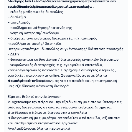
Το Κέντρο Ειδικών Θεραπειών στελεχώνεται από άρτια
Μάθησης και Ειδικών Θεραπειών Κοσμονόηση καλύπτεται ένα
καταρτισμένους θεραπευτές με πολυετή εμπειρία .
ευρύ φάσμα διαταραχών:
– προβλήματα λόγου, ομιλίας και επικοινωνίας
– ειδικές μαθησιακές δυσκολίες
– δυσλεξία
– τραυλισμός
– προβλήματα μάθησης/ κατανόησης
– νοητική υστέρηση/ σύνδρομα
– διάχυτες αναπτυξιακές διαταραχές, π.χ. αυτισμός
-προβλήματα ακοής/ βαρηκοΐα
-υπερκινητικότητα , δυσκολίες συγκέντρωσης/ διάσπαση προσοχής
- ΔΕΠΥ
– ψυχοκινητική καθυστέρηση / διαταραχές κινητικών δεξιοτήτων
– νευρολογικές διαταραχές, π.χ. εγκεφαλικά επεισόδια,
κρανιοεγκεφαλικές κακώσεις. Παρέχουμε συνεδρίες ατομικές ,
ομαδικές , κατοίκον και online. Συνεργαζόμαστε με όλα τα
ασφαλιστικά ταμεία.
Η εμπειρία, το ενδιαφέρον μας για τα παιδιά και η επιστημονική
μας εξειδίκευση κάνουν τη διαφορά
Είμαστε Ειδικοί στην Διάγνωση
Διοχετεύουμε την πείρα και την εξειδίκευσή μας στο να θέτουμε τις
σωστές διαγνώσεις σε όλα τα νευροαναπτυξιακά ζητήματα.
Διαθέτουμε αξιόπιστα διαγνωστικά εργαλεία
Η διαγνωστική μας φαρέτρα αποτελείται από ποικίλα, αξιόπιστα
και σταθμισμένα διαγνωστικά εργαλεία.
Αναλαμβάνουμε όλα τα περιστατικά