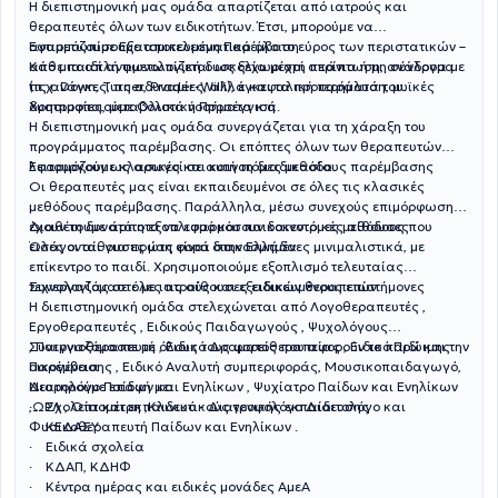
Η διεπιστημονική μας ομάδα απαρτίζεται από ιατρούς και
θεραπευτές όλων των ειδικοτήτων. Έτσι, μπορούμε να
αντιμετωπίσουμε αποτελεσματικά όλο το εύρος των περιστατικών –
Εφαρμόζουμε Εξατομικευμένη Παρέμβαση
από μια απλή φωνολογική δυσκολία μέχρι σπάνια ή μη σύνδρομα
Κάθε παιδί αντιμετωπίζεται ως ξεχωριστή περίπτωση, ανάλογα με
(π.χ. Down, Turner, Prader-Willi), εγκεφαλική παράλυση, μυϊκές
τις ανάγκες, τις αδυναμίες, αλλά και τα προτερήματά του.
δυστροφίες, μεταβολικά νοσήματα κ.ά.
Χρησιμοποιούμε Ολιστική Προσέγγιση
Η διεπιστημονική μας ομάδα συνεργάζεται για τη χάραξη του
προγράμματος παρέμβασης. Οι επόπτες όλων των θεραπευτών
λειτουργούν ως αρωγοί σε αυτή τη διαδικασία.
Εφαρμόζουμε κλασικές και καινοτόμες μεθόδους παρέμβασης
Οι θεραπευτές μας είναι εκπαιδευμένοι σε όλες τις κλασικές
μεθόδους παρέμβασης. Παράλληλα, μέσω συνεχούς επιμόρφωσης,
έχουν τη δυνατότητα να εφαρμόσουν καινοτόμες μεθόδους που
Διαθέτουμε άρτιο εξοπλισμό και παιδοκεντρικές αίθουσες
εισάγονται για πρώτη φορά στην Ελλάδα.
Όλες οι αίθουσες μας είναι διακοσμημένες μινιμαλιστικά, με
επίκεντρο το παιδί. Χρησιμοποιούμε εξοπλισμό τελευταίας
τεχνολογίας σε όλες τις αίθουσες ειδικών θεραπειών.
Συνεργαζόμαστε με ιατρούς και εξειδικευμένους επιστήμονες
Η διεπιστημονική ομάδα στελεχώνεται από Λογοθεραπευτές ,
Εργοθεραπευτές , Ειδικούς Παιδαγωγούς , Ψυχολόγους
, Παιγνιοθεραπευτή , Ειδικό Δραματοθεραπείας , Ειδικό Πρώιμης
Συνεργαζόμαστε με όλους τους φορείς που αφορούν το παιδί και την
Παρέμβασης , Ειδικό Αναλυτή συμπεριφοράς, Μουσικοπαιδαγωγό,
οικογένεια
Νευρολόγο Παίδων και Ενηλίκων , Ψυχίατρο Παίδων και Ενηλίκων
Διατηρούμε επαφή με:
,ΩΡΛ , Οπτομέτρη ,Κλινικό - Διατροφολόγο Διαιτολόγο και
· Σχολεία και εκπαιδευτικούς γενικής εκπαίδευσης
Φυσικοθεραπευτή Παίδων και Ενηλίκων .
· ΚΕΔΑΣΥ
· Ειδικά σχολεία
· ΚΔΑΠ, ΚΔΗΦ
· Κέντρα ημέρας και ειδικές μονάδες ΑμεΑ