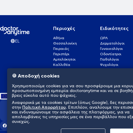
Περιοχές
Ειδικότητες
Αθήνα
ΩΡΛ
EL
Θεσσαλονίκη
Δερματολόγοι
Πειραιάς
Γυναικολόγοι
Περιστέρι
Οδοντίατροι
Αμπελόκηποι
Παθολόγοι
Καλλιθέα
Ψυχολόγοι
Πάτρα
Οφθαλμίατροι
🍪 Αποδοχή cookies
Γλυφάδα
Ενδοκρινολόγοι
Νίκαια
Ουρολόγοι
Χρησιμοποιούμε cookies για να σου προσφέρουμε μια κορυ
Νέα Σμύρνη
Καρδιολόγοι
προσωποποιημένη εμπειρία doctoranytime και να σε βοηθή
βρεις εύκολα αυτό που ψάχνεις.
Αναφορικά με τα cookies τρίτων (όπως Google), δες περισ
στην
Πολιτική Απορρήτου
. Επιπλέον, αναλύουμε την επισκ
Διαμορφώνουμε το μέλλον τη
και ενδυναμώνουμε την ασφάλεια της πλατφόρμας, για να
απολαμβάνεις τις υπηρεσίες μας σε ένα περιβάλλον που εξ
συνεχώς.