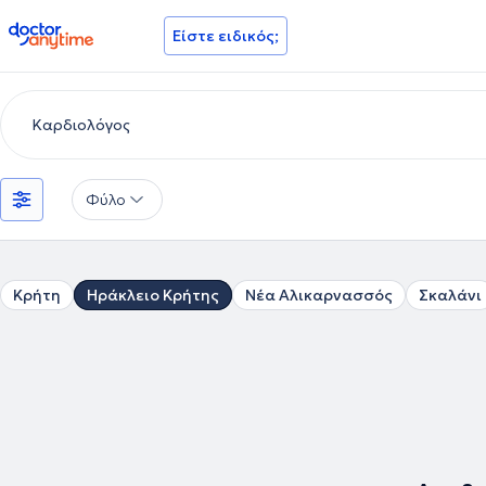
doctoranytime
Είστε ειδικός;
Φύλο
Κρήτη
Ηράκλειο Κρήτης
Νέα Αλικαρνασσός
Σκαλάνι