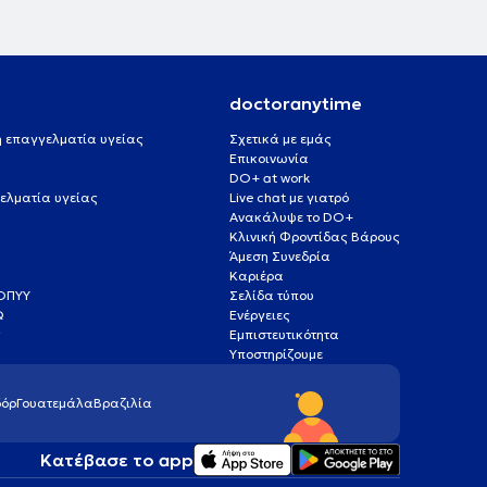
doctoranytime
 ή επαγγελματία υγείας
Σχετικά με εμάς
Επικοινωνία
DO+ at work
ελματία υγείας
Live chat με γιατρό
Ανακάλυψε το DO+
Κλινική Φροντίδας Βάρους
Άμεση Συνεδρία
Καριέρα
ΕΟΠΥΥ
Σελίδα τύπου
Q
Ενέργειες
ς
Εμπιστευτικότητα
Υποστηρίζουμε
όρ
Γουατεμάλα
Βραζιλία
Κατέβασε το app