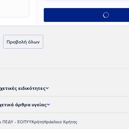
 εργάστηκε στην
ίου Αθηνών ενώ
ραφίας.
Κλείσε ραντεβο
υ αρτιότητα
στην
ίεση.
Προβολή όλων
χετικές ειδικότητες
χετικά άρθρα υγείας
ι ΠΕΔΥ - ΕΟΠΥΥ
Κρήτη
Ηράκλειο Κρήτης