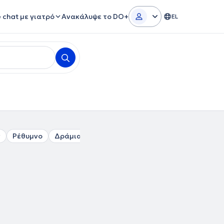
e chat με γιατρό
Ανακάλυψε το DO+
EL
ς
Ρέθυμνο
Δράμια
Σούδα
Χανιά
Κίσσαμος