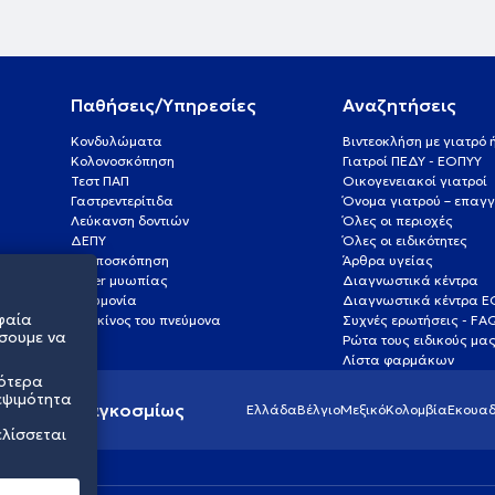
Παθήσεις/Υπηρεσίες
Αναζητήσεις
Κονδυλώματα
Βιντεοκλήση με γιατρό
Κολονοσκόπηση
Γιατροί ΠΕΔΥ - ΕΟΠΥΥ
Τεστ ΠΑΠ
Οικογενειακοί γιατροί
Γαστρεντερίτιδα
Όνομα γιατρού – επαγγ
Λεύκανση δοντιών
Όλες οι περιοχές
ΔΕΠΥ
Όλες οι ειδικότητες
Κολποσκόπηση
Άρθρα υγείας
Laser μυωπίας
Διαγνωστικά κέντρα
Πνευμονία
Διαγνωστικά κέντρα 
φαία
Καρκίνος του πνεύμονα
Συχνές ερωτήσεις - FA
σουμε να
Ρώτα τους ειδικούς μα
Λίστα φαρμάκων
σότερα
εψιμότητα
ς υγείας παγκοσμίως
Ελλάδα
Βέλγιο
Μεξικό
Κολομβία
Εκουαδ
ελίσσεται