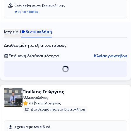
παίδων – ενηλίκων, αλλεργιών σε τροφές, φάρμακα, έντομα,
Επίσκεψη μέσω βιντεοκλήσης
αλλεργικής ρινίτιδας και βρογχικού άσθματος.
Δες το κόστος
Βιντεοκλήση
Ιατρείο 1
Διαθεσιμότητα εξ αποστάσεως
Επόμενη διαθεσιμότητα
Κλείσε ραντεβού
Πούλιος Γεώργιος
Αλλεργιολόγος
|
9.2
6 αξιολογήσεις
Διαθεσιμότητα για βιντεοκλήση
Σχετικά με τον ειδικό