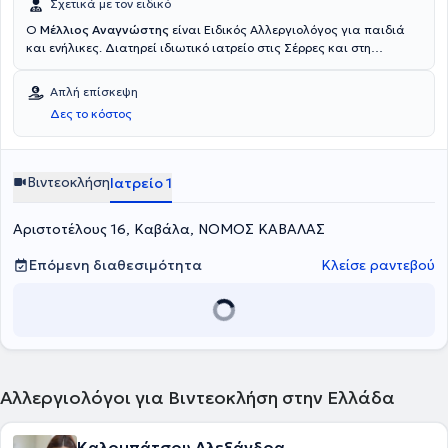
Σχετικά με τον ειδικό
Ο
Μέλλιος Αναγνώστης
είναι Ειδικός Αλλεργιολόγος για παιδιά
και ενήλικες. Διατηρεί ιδιωτικό ιατρείο στις Σέρρες και στη
Καβάλα. Σπούδασε στην Ιατρική σχολή του Αριστοτελείου
Πανεπιστημίου Θεσσαλονίκης. Ολοκλήρωσε την εξάσκηση
Απλή επίσκεψη
υπαίθρου στο Π.Ι. Λιμεναρίων Θάσου και ακολούθως ειδικεύτηκε
Δες το κόστος
στην Α' Παθολογική του Γ.Ν.Σερρων και μετέπειτα στην
Αλλεργιολογική Μονάδα "Δ. Καλογερομήτρος" του
Πανεπιστημιακού Γενικού Νοσοκομείου "Αττικόν", όπου
εκπαιδεύτηκε σε παιδοαλλεργιολογικά ιατρεία καθώς και σε
Βιντεοκλήση
Ιατρείο 1
ιατρεία ενηλίκων καλύπτοντας όλο το φάσμα των αλλεργικών
νοσημάτων.
Αριστοτέλους 16, Καβάλα, ΝΟΜΟΣ ΚΑΒΑΛΑΣ
Επόμενη διαθεσιμότητα
Κλείσε ραντεβού
Αλλεργιολόγοι για Βιντεοκλήση στην Ελλάδα
Καλομπάτσου Αλεξάνδρα