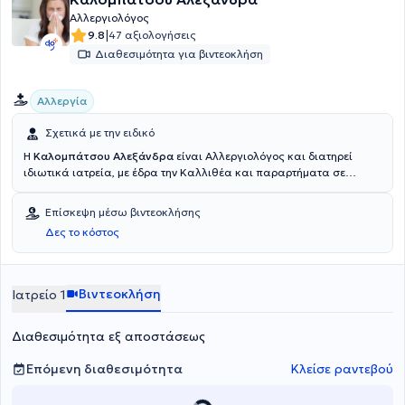
Αλλεργιολόγος
|
9.8
47 αξιολογήσεις
Διαθεσιμότητα για βιντεοκλήση
Αλλεργία
Σχετικά με την ειδικό
Η
Καλομπάτσου Αλεξάνδρα
είναι Αλλεργιολόγος και διατηρεί
ιδιωτικά ιατρεία, με έδρα την Καλλιθέα και παραρτήματα σε
Μελίσσια Αττικής και Άρτα (ως επισκέπτης ιατρός). Είναι
πτυχιούχος της Ιατρικής Σχολής του Αριστοτελείου Πανεπιστημίου
Επίσκεψη μέσω βιντεοκλήσης
Θεσσαλονίκης και ειδικεύτηκε στην Αλλεργιολογία στο Γενικό
Δες το κόστος
Νοσοκομείο Παίδων Αθηνών "Παναγιώτη & Αγλαΐας Κυριακού",
αλλά και στο Γενικό Νοσοκομείο Αθηνών "Λαϊκό". Διαθέτει πολυετή
κλινική εμπειρία και έχει διατελέσει Υπεύθυνη στο
Παιδοαλλεργιολογικό Τμήμα του Metropolitan Hospital.
Βιντεοκλήση
Ιατρείο 1
Διαθεσιμότητα εξ αποστάσεως
Επόμενη διαθεσιμότητα
Κλείσε ραντεβού