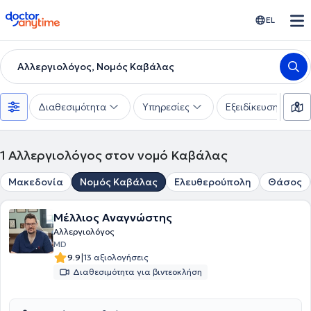
doctoranytime
EL
Αλλεργιολόγος, Νομός Καβάλας
Διαθεσιμότητα
Υπηρεσίες
Εξειδίκευση
1
Αλλεργιολόγος στον νομό Καβάλας
Μακεδονία
Νομός Καβάλας
Ελευθερούπολη
Θάσος
Μέλλιος Αναγνώστης
Αλλεργιολόγος
MD
|
9.9
13 αξιολογήσεις
Διαθεσιμότητα για βιντεοκλήση