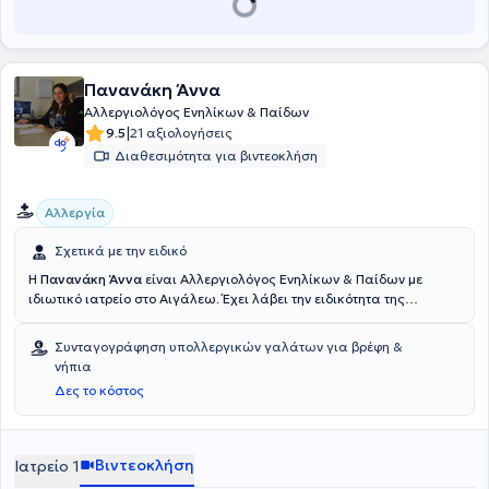
Πανανάκη Άννα
Αλλεργιολόγος Ενηλίκων & Παίδων
|
9.5
21 αξιολογήσεις
Διαθεσιμότητα για βιντεοκλήση
Αλλεργία
Σχετικά με την ειδικό
Η
Πανανάκη Άννα
είναι Αλλεργιολόγος Ενηλίκων & Παίδων με
ιδιωτικό ιατρείο στο Αιγάλεω. Έχει λάβει την ειδικότητα της
αλλεργιολογίας σε Νοσοκομεία της Αθήνας, στο Γενικό Νοσοκομείο
Παίδων "Π. & Α. Κυριακού", στο Γενικό Νοσοκομείο "Λαϊκό", στο
Συνταγογράφηση υπολλεργικών γαλάτων για βρέφη &
Νοσοκομείο Νοσημάτων Θώρακος "Σωτηρία", αλλά και στο
νήπια
Νοσοκομείο Brabois της Γαλλίας. Στο ιδιωτικό ιατρείο που διατηρεί
Δες το κόστος
στο Αιγάλεω πραγματοποιούνται οι συνηθέστερες αλλεργιολογικές
πράξεις: δερματικά τεστ για τα εποχιακά αλλεργιογόνα (γύρεις), τα
ολοετή (ακάρεα, μύκητες, κατοικίδια), τις τροφές, τα φάρμακα, τα
επαγγελματικά, τα υμενόπτερα (σφήκα - μέλισσα), patch test,
Βιντεοκλήση
Ιατρείο 1
σπιρομέτρηση, βρογχικές προκλήσεις, ανοσοθεραπεία, διάγνωση