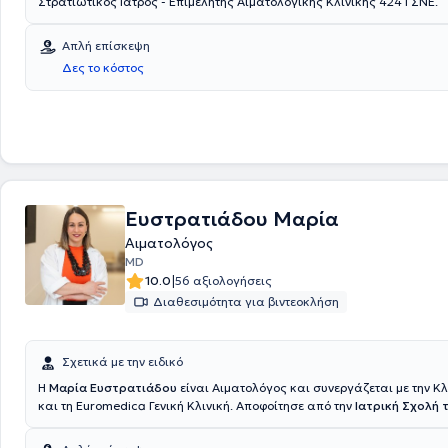
Στρατιωτικός Ιατρός - Επιμελητής Αιματολογικής Κλινικής 424 ΓΣΝΕ.
Απλή επίσκεψη
Δες το κόστος
Ευστρατιάδου Μαρία
Αιματολόγος
MD
|
10.0
56 αξιολογήσεις
Διαθεσιμότητα για βιντεοκλήση
Σχετικά με την ειδικό
Η
Μαρία Ευστρατιάδου
είναι Αιματολόγος και συνεργάζεται με την Κλ
και τη Euromedica Γενική Κλινική. Αποφοίτησε από την
Ιατρική Σχολή 
Αριστοτελείου Πανεπιστημίου Θεσσαλονίκης
και ολοκλήρωσε την ει
στην Αιματολογία στο Νοσοκομείο Παπαγεωργίου. Έχει διατελέσει Επι