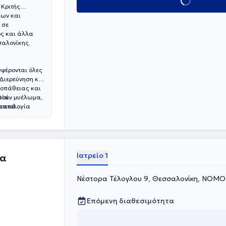
Κλείσε ραντεβού
 Κριτής
ίων και
 σε
ος και άλλα
σαλονίκης.
σφέρονται όλες
 Διερεύνηση και
νοπάθειας και
λούν μυέλωμα,
ψία.
ιματολογία
πτικά
 Η ιατρός έχει
 αιμόστασης και
ξήγητη
τική αγωγή,
Ιατρείο 1
ία
Νέστορα Τέλογλου 9, Θεσσαλονίκη, ΝΟ
Επόμενη διαθεσιμότητα