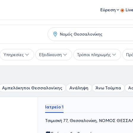
Εύρεση
Liv
Υπηρεσίες
Εξειδίκευση
Τρόποι πληρωμής
Πρό
Αμπελόκηποι Θεσσαλονίκης
Ανάληψη
Άνω Τούμπα
Α
Ιατρείο 1
Τσιμισκή 77, Θεσσαλονίκη, ΝΟΜΟΣ ΘΕΣΣ