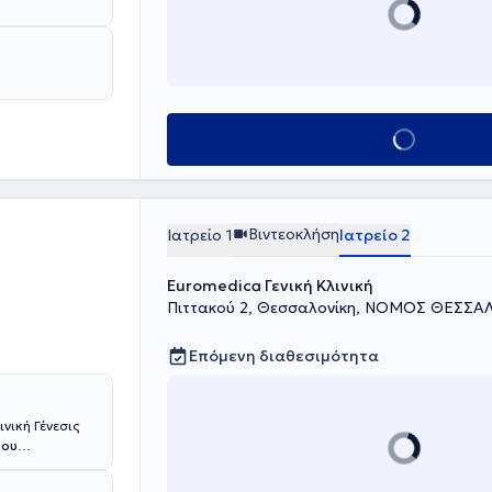
Κλείσε ραντεβού
Βιντεοκλήση
Ιατρείο 1
Ιατρείο 2
Euromedica Γενική Κλινική
Πιττακού 2, Θεσσαλονίκη, ΝΟΜΟΣ ΘΕΣΣΑ
Επόμενη διαθεσιμότητα
ινική Γένεσις
του
δίκευση της
μελήτρια Β´ στο