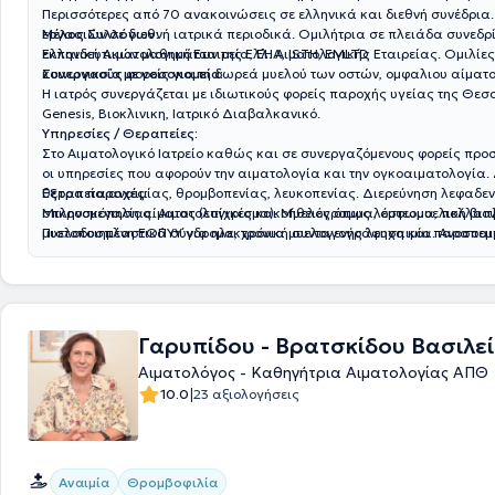
Περισσότερες από 70 ανακοινώσεις σε ελληνικά και διεθνή συνέδρια.
εργασιών σε διεθνή ιατρικά περιοδικά. Ομιλήτρια σε πλειάδα συνεδρ
Μέλος Συλλόγων:
εκπαιδευτικών μαθημάτων της Ελλ. Αιματολογικής Εταιρείας. Ομιλίες
Ελληνική Αιματολογική Εταιρεία, EHA, ISTH, EMLTD
κοινωνικούς φορείς για τη δωρεά μυελού των οστών, ομφαλιου αίματ
Συνεργασία με νοσοκομεία:
Η ιατρός συνεργάζεται με ιδιωτικούς φορείς παροχής υγείας της Θεσ
Genesis, Βιοκλινικη, Ιατρικό Διαβαλκανικό.
Υπηρεσίες / Θεραπείες:
Στο Αιματολογικό Ιατρείο καθώς και σε συνεργαζόμενους φορείς προ
οι υπηρεσίες που αφορούν την αιματολογία και την ογκοαιματολογία.
θεραπεία αναιμίας, θρομβοπενίας, λευκοπενίας. Διερεύνηση λεφαδε
Έξτρα παροχές:
σπληνομεγαλίας. Αιματολογικές κακοήθειες όπως λέμφωμα, πολλαπ
Μικροσκόπηση αίματος (επίχρισμα). Μυελόγραμμα, οστεομυελική βιο
μυελοδυσπλαστικά σύνδρομα, χρόνια μυελογενής λευχαιμία. Ανοσοα
Πιστοποιημένη ΕΟΠΥΥ για ηλεκτρονική συνταγογράφηση και παραπεμ
όπως είναι η αυτοάνοση αιμολυτική αναιμία και η άνοση θρομβοπενία.
εξετάσεων. POS, πληρωμή με άτοκες δόσεις
πολυετή εξειδίκευση και νοσοκομειακή εμπειρία στις διαταραχές της
την Αιματολογία της κύησης με αντιμετώπιση προβλημάτων όπως ανε
θρόμβωση, θρομβοφιλία, καθ'έξην αποβολές, υπογονιμότητα, αντιπηκ
διαταραχές αιμοπεταλίων
Γαρυπίδου - Βρατσκίδου Βασιλε
Αιματολόγος - Καθηγήτρια Αιματολογίας ΑΠΘ
|
10.0
23 αξιολογήσεις
Αναιμία
Θρομβοφιλία