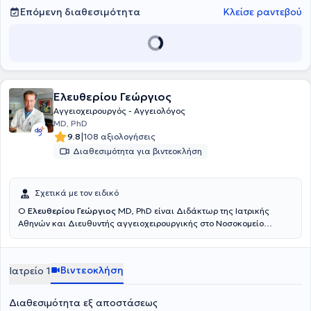
Επόμενη διαθεσιμότητα
Κλείσε ραντεβού
Ελευθερίου Γεώργιος
Αγγειοχειρουργός - Αγγειολόγος
MD, PhD
|
9.8
108 αξιολογήσεις
Διαθεσιμότητα για βιντεοκλήση
Σχετικά με τον ειδικό
Ο
Ελευθερίου Γεώργιος
MD, PhD είναι Διδάκτωρ της Ιατρικής
Αθηνών και Διευθυντής αγγειοχειρουργικής στο Νοσοκομείο
Metropolitan στον Πειραιά. Εργάζεται ως Αγγειοχειρουργός -
Αγγειολόγος με ιδιωτικό ιατρείο στην Αθήνα και παράλληλα
εξετάζει και χειρουργεί ασθενείς στον Πειραιά στο Νοσοκομείο
Βιντεοκλήση
Ιατρείο 1
Metropolitan. Ο ιατρός μετεκπαιδεύτηκε σε Ευρώπη και Αμερική
αποκτώντας πλούσια εμπειρία σε όλες τις σύγχρονες ενδαγγειακές
τεχνικές στην Αγγειοχειρουργική, καθώς και στις σύγχρονες
Διαθεσιμότητα εξ αποστάσεως
μεθόδους αντιμετώπισης των κιρσών των κάτω άκρων και κάθε