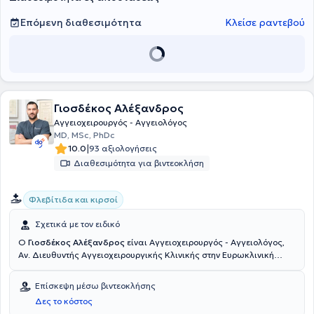
Επόμενη διαθεσιμότητα
Κλείσε ραντεβού
Γιοσδέκος Αλέξανδρος
Αγγειοχειρουργός - Αγγειολόγος
MD, MSc, PhDc
|
10.0
93 αξιολογήσεις
Διαθεσιμότητα για βιντεοκλήση
Φλεβίτιδα και κιρσοί
Σχετικά με τον ειδικό
Ο
Γιοσδέκος Αλέξανδρος
είναι Αγγειοχειρουργός - Αγγειολόγος,
Αν. Διευθυντής Αγγειοχειρουργικής Κλινικής στην Ευρωκλινική
Αθηνών. Είναι απόφοιτος της Ιατρικής Σχολής Αθηνών (ΕΚΠΑ) και
διατηρεί ιδιωτικό ιατρείο στην οδό Βασ. Σοφιάς 104, στην Πλατεία
Επίσκεψη μέσω βιντεοκλήσης
Μαβίλη. Το 2016 μετέβη στο Ηνωμένο Βασίλειο όπου ειδικεύθηκε
Δες το κόστος
στην Αγγειακή και Ενδαγγειακή Χειρουργική. Πιο συγκεκριμένα,