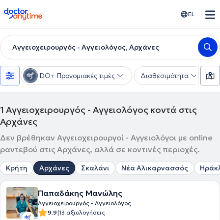
doctoranytime
EL
Αγγειοχειρουργός - Αγγειολόγος, Αρχάνες
DO+ Προνομιακές τιμές
Διαθεσιμότητα
Υ
1
Αγγειοχειρουργός - Αγγειολόγος κοντά στις
Αρχάνες
Δεν βρέθηκαν Αγγειοχειρουργοί - Αγγειολόγοι με online
ραντεβού στις Αρχάνες, αλλά σε κοντινές περιοχές.
Κρήτη
Αρχάνες
Σκαλάνι
Νέα Αλικαρνασσός
Ηράκλ
Παπαδάκης Μανώλης
Αγγειοχειρουργός - Αγγειολόγος
|
9.9
13 αξιολογήσεις