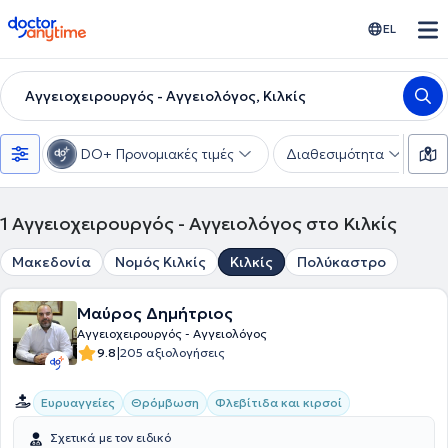
doctoranytime
EL
Αγγειοχειρουργός - Αγγειολόγος, Κιλκίς
DO+ Προνομιακές τιμές
Διαθεσιμότητα
Υ
1
Αγγειοχειρουργός - Αγγειολόγος στο Κιλκίς
Μακεδονία
Νομός Κιλκίς
Κιλκίς
Πολύκαστρο
Μαύρος Δημήτριος
Αγγειοχειρουργός - Αγγειολόγος
|
9.8
205 αξιολογήσεις
Ευρυαγγείες
Θρόμβωση
Φλεβίτιδα και κιρσοί
Σχετικά με τον ειδικό