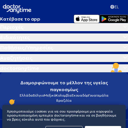
EL
Κατέβασε το app
Περιοχές
Ειδικότητες
Παθήσεις/Υπηρεσίες
Αναζητήσεις
doctoranytime
Διαμορφώνουμε το μέλλον της υγείας
παγκοσμίως
Ελλάδα
Βέλγιο
Μεξικό
Κολομβία
Εκουαδόρ
Γουατεμάλα
Βραζιλία
Χρησιμοποιούμε cookies για να σου προσφέρουμε μια κορυφαία
προσωποποιημένη εμπειρία doctoranytime και να σε βοηθήσουμε
να βρεις εύκολα αυτό που ψάχνεις.
Οροι χρήσης
Cookies
Πολιτική προστασίας προσωπικού απορρήτου