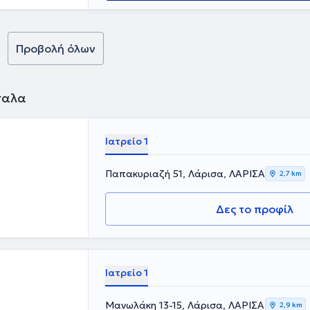
ηθώρα
αβε τον τίτλο
βεύσεις.
.
ρον στη
ο
Προβολή όλων
ρας του
έτει άδεια
πιστημονικό
ων και ομιλίες
σαλα
Ιατρείο 1
Παπακυριαζή 51, Λάρισα, ΛΑΡΙΣΑ
2,7 km
Δες το προφίλ
Ιατρείο 1
Μανωλάκη 13-15, Λάρισα, ΛΑΡΙΣΑ
2,9 km