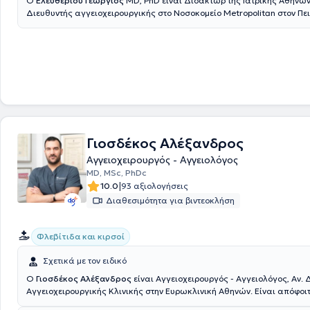
Ο
Ελευθερίου Γεώργιος
MD, PhD είναι Διδάκτωρ της Ιατρικής Αθηνών
Διευθυντής αγγειοχειρουργικής στο Νοσοκομείο Metropolitan στον Πε
Εργάζεται ως Αγγειοχειρουργός - Αγγειολόγος με ιδιωτικό ιατρείο στ
παράλληλα εξετάζει και χειρουργεί ασθενείς στον Πειραιά στο Νοσοκ
Metropolitan. Ο ιατρός μετεκπαιδεύτηκε σε Ευρώπη και Αμερική απο
πλούσια εμπειρία σε όλες τις σύγχρονες ενδαγγειακές τεχνικές στην
Αγγειοχειρουργική, καθώς και στις σύγχρονες μεθόδους αντιμετώπισ
των κάτω άκρων και κάθε μορφής φλεβικών παθήσεων, ανώδυνα κα
αποτελεσματικά, τόσο με Laser όσο και με RF, αποφεύγοντας τις χειρο
και τη γενική αναισθησία. Το 2002 ξεκίνησε να εργάζεται ως επιμελη
Αγγειοχειρουργικής Κλινικής του Νοσοκομείου "Ερρίκος Ντυνάν" και σ
ανέλαβε υπεύθυνος του αγγειοχειρουργικού τμήματος του 7ου Νοσοκομ
Γιοσδέκος Αλέξανδρος
2005 ανέλαβε ως Αναπληρωτής Διευθυντής του Νοσοκομείου "Metrop
Αγγειοχειρουργός - Αγγειολόγος
και από το 2016 έλαβε τον τίτλο του Διευθυντή της Αγγειοχειρουργικής
MD, MSc, PhDc
ίδιο Νοσοκομείο. Προσφέρει αξιόπιστες θεραπείες των αγγειακών π
|
10.0
93 αξιολογήσεις
ένα πλήρως εξοπλισμένο ιατρείο με άρτια ενημερωμένο προσωπικό. Α
στη λεπτομερή διάγνωση και αντιμετώπιση κάθε μορφής φλεβικής νόσ
Διαθεσιμότητα για βιντεοκλήση
στηρίζεται πάντα σε αποδεδειγμένες μεθόδους θεραπείας, εφαρμόζο
σύγχρονες τεχνικές κάνοντας τη θεραπεία απλούστερη, ανώδυνη και
Φλεβίτιδα και κιρσοί
Σχετικά με τον ειδικό
Ο
Γιοσδέκος Αλέξανδρος
είναι Αγγειοχειρουργός - Αγγειολόγος, Αν. 
Αγγειοχειρουργικής Κλινικής στην Ευρωκλινική Αθηνών. Είναι απόφοιτ
Σχολής Αθηνών (ΕΚΠΑ) και διατηρεί ιδιωτικό ιατρείο στην οδό Βασ. Σοφιάς 104, στην