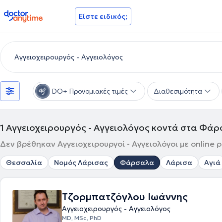
doctoranytime
Είστε ειδικός;
DO+ Προνομιακές τιμές
Διαθεσιμότητα
1
Αγγειοχειρουργός - Αγγειολόγος κοντά στα Φά
Δεν βρέθηκαν Αγγειοχειρουργοί - Αγγειολόγοι με online
Θεσσαλία
Νομός Λάρισας
Φάρσαλα
Λάρισα
Αγιά
Τζορμπατζόγλου Ιωάννης
Αγγειοχειρουργός - Αγγειολόγος
MD, MSc, PhD