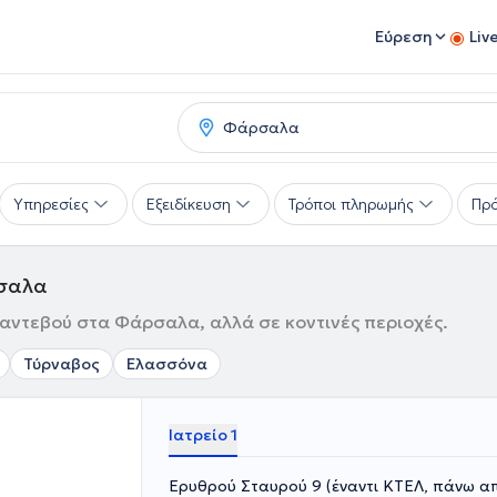
Εύρεση
Liv
Υπηρεσίες
Εξειδίκευση
Τρόποι πληρωμής
Πρό
ρσαλα
 ραντεβού στα Φάρσαλα, αλλά σε κοντινές περιοχές.
Τύρναβος
Ελασσόνα
Ιατρείο 1
Ερυθρού Σταυρού 9 (έναντι ΚΤΕΛ, πάνω απ