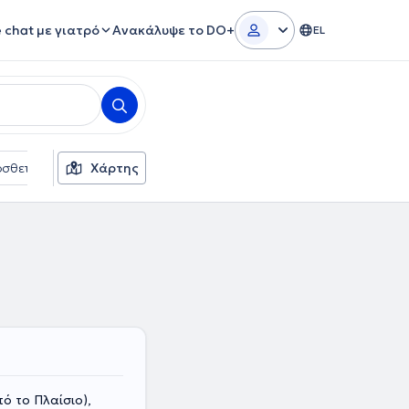
e chat με γιατρό
Ανακάλυψε το DO+
EL
σθετα φίλτρα
Χάρτης
Γλώσσες
Ασφαλιστικές εταιρείες
ό το Πλαίσιο),