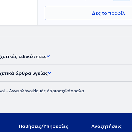
Δες το προφίλ
χετικές ειδικότητες
χετικά άρθρα υγείας
οί - Αγγειολόγοι
Νομός Λάρισας
Φάρσαλα
Παθήσεις/Υπηρεσίες
Αναζητήσεις