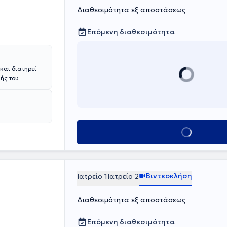
Διαθεσιμότητα εξ αποστάσεως
Επόμενη διαθεσιμότητα
και διατηρεί
λής του
Γενική
.
ρμανίας υπήρξε
ητά του στην
ειοχειρουργός
Κλείσε ραντεβο
, επί σειρά
ου Heidelberg.
Γερμανία,
ληνικών
σίες
Βιντεοκλήση
Ιατρείο 1
Ιατρείο 2
ν ασθενών του.
Διαθεσιμότητα εξ αποστάσεως
Επόμενη διαθεσιμότητα