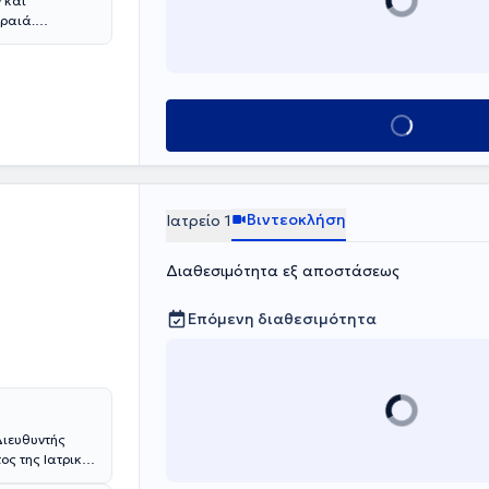
 και
ιραιά.
ην Αθήνα και
ομείο
κτώντας
ης των κιρσών
Κλείσε ραντεβο
ι
υργικές τομές
τής της
τη συνέχεια
είου ΙΚΑ. Το
Βιντεοκλήση
Ιατρείο 1
olitan" Αθηνών
 Κλινικής στο
Διαθεσιμότητα εξ αποστάσεως
ροβλημάτων σε
ποσκοπεί δε
ου και
Επόμενη διαθεσιμότητα
ντας απόλυτα
 ασφαλέστερη.
Διευθυντής
ος της Ιατρικής