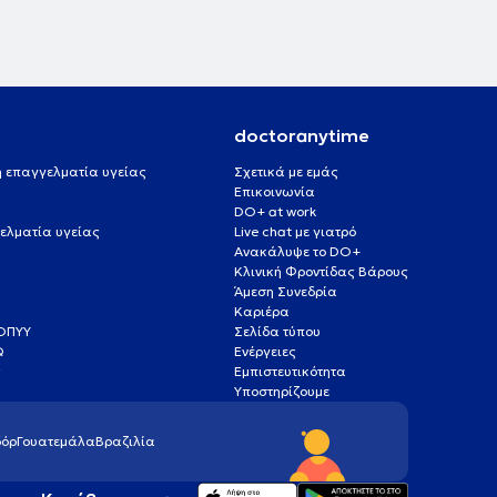
doctoranytime
 ή επαγγελματία υγείας
Σχετικά με εμάς
Επικοινωνία
DO+ at work
ελματία υγείας
Live chat με γιατρό
Ανακάλυψε το DO+
Κλινική Φροντίδας Βάρους
Άμεση Συνεδρία
Καριέρα
ΕΟΠΥΥ
Σελίδα τύπου
Q
Ενέργειες
ς
Εμπιστευτικότητα
Υποστηρίζουμε
όρ
Γουατεμάλα
Βραζιλία