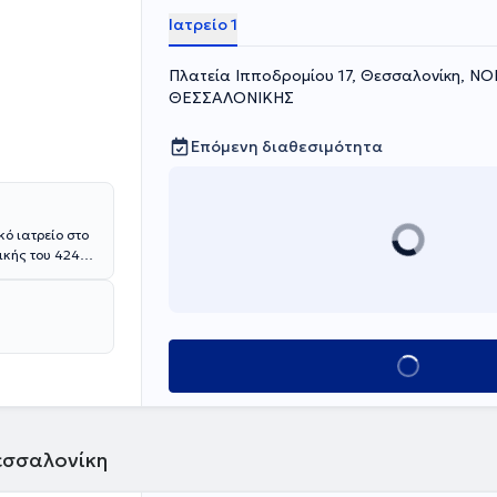
Ιατρείο 1
Πλατεία Ιπποδρομίου 17, Θεσσαλονίκη, Ν
ΘΕΣΣΑΛΟΝΙΚΗΣ
Επόμενη διαθεσιμότητα
κό ιατρείο στο
ικής του 424
υ
δρύματος,όπως
ιδικευθεί στην
τοτελείου
στην
Κλείσε ραντεβού
ο ιατρείο του
τρηση (προ και
 μυών.
 άσθματος,
 και
Θεσσαλονίκη
σματος.
ικών νοσημάτων