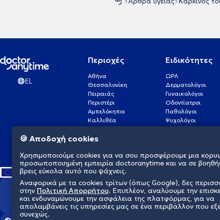
Άρθρα υγείας
Καρκίνος το
Περιοχές
Ειδικότητες
Αθήνα
ΩΡΛ
EL
Θεσσαλονίκη
Δερματολόγοι
Πειραιάς
Γυναικολόγοι
Περιστέρι
Οδοντίατροι
Αμπελόκηποι
Παθολόγοι
Καλλιθέα
Ψυχολόγοι
Πάτρα
Οφθαλμίατροι
🍪 Αποδοχή cookies
Γλυφάδα
Ενδοκρινολόγοι
Νίκαια
Ουρολόγοι
Χρησιμοποιούμε cookies για να σου προσφέρουμε μια κορυ
Νέα Σμύρνη
Καρδιολόγοι
προσωποποιημένη εμπειρία doctoranytime και να σε βοηθή
βρεις εύκολα αυτό που ψάχνεις.
Αναφορικά με τα cookies τρίτων (όπως Google), δες περισ
στην
Πολιτική Απορρήτου
. Επιπλέον, αναλύουμε την επισκ
Διαμορφώνουμε το μέλλον τη
και ενδυναμώνουμε την ασφάλεια της πλατφόρμας, για να
απολαμβάνεις τις υπηρεσίες μας σε ένα περιβάλλον που εξ
συνεχώς.