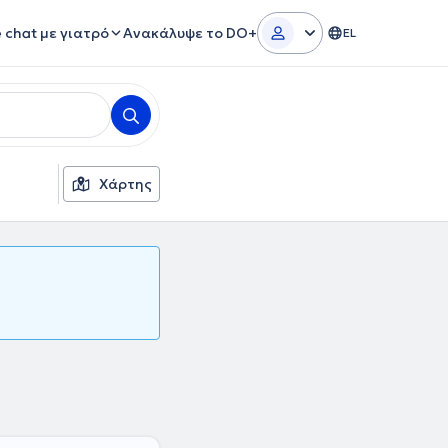
e chat με γιατρό
Ανακάλυψε το DO+
EL
Χάρτης