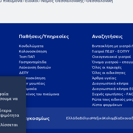
υ πνεύμονα
Ειδικοί
Νομός Θεσσαλονίκης
Θεσσαλονίκη
Παθήσεις/Υπηρεσίες
Αναζητήσεις
Κονδυλώματα
Βιντεοκλήση με γιατρό
Κολονοσκόπηση
Γιατροί ΠΕΔΥ - ΕΟΠΥΥ
Τεστ ΠΑΠ
Οικογενειακοί γιατροί
Γαστρεντερίτιδα
Όνομα γιατρού – επαγγ
Λεύκανση δοντιών
Όλες οι περιοχές
ΔΕΠΥ
Όλες οι ειδικότητες
Κολποσκόπηση
Άρθρα υγείας
Laser μυωπίας
Διαγνωστικά κέντρα
Πνευμονία
Διαγνωστικά κέντρα 
φαία
Καρκίνος του πνεύμονα
Συχνές ερωτήσεις - FA
σουμε να
Ρώτα τους ειδικούς μα
Λίστα φαρμάκων
σότερα
εψιμότητα
ς υγείας παγκοσμίως
Ελλάδα
Βέλγιο
Μεξικό
Κολομβία
Εκουαδ
ελίσσεται