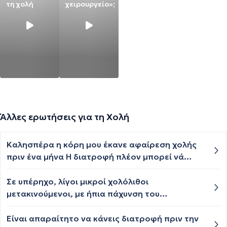
τη χολή
χειρουργείο»;
Άλλες ερωτήσεις για τη Χολή
Καλησπέρα η κόρη μου έκανε αφαίρεση χολής
πριν ένα μήνα Η διατροφή πλέον μπορεί νά
είναι κανονική σχετικά με χόρτα καί όσπρια;
Σε υπέρηχο, λίγοι μικροί χολόλιθοι
μετακινούμενοι, με ήπια πάχυνση του
τοιχώματος της χολής, ελαφρά εως καθόλου
συμπτώματα. Φοβάμαι το χειρουργείο διότι τα
Είναι απαραίτητο να κάνεις διατροφή πριν την