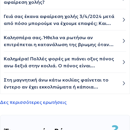
προηγούμενα χρόνια έχω υποβληθεί σε άλλα
αφαίρεση χολής?
δύο ογκολογικού περιεχομένου, ριζική
νεφρεκτομή + θωρακοσκοπική και έχω
Γειά σας έκανα αφαίρεση χολής 3/4/2024 μετά
ταλαιπωρηθεί. Μπορώ να παρακολουθώ απλά
από πόσο μπορούμε να έχουμε επαφές; Και
και να μην υποβληθώ πάλι ή είναι επικίνδυνο;
μετά από πόσο μπορούμε να έχουμε
προσπάθειες για εγκυμοσύνη; ευχαριστώ πολύ!
Καλησπέρα σας. Ήθελα να ρωτήσω αν
επιτρέπεται η κατανάλωση της βρωμης όταν
έχεις πέτρες στη χολη και κάνεις αλιπη
διατροφη. Επίσης ποια λαχανικα (πέρα απο τα
Καλημέρα! Πολλές φορές με πιάνει οξυς πόνος
βραστά καρότα και τα βραστά κολοκυθακια)
ανω δεξιά στην κοιλιά. Ο πόνος είναι
μπορούν να καταναλωθούν. Αντιμετωπίζω
διαπεραστικό και ανεβαίνει μέχρι τον λαιμό. Αν
δυσκοιλιοτητα με την διατροφή. Ευχαριστώ.
πιω νερό εκείνη την στιγμή χαλαρώνει όπως και
Στη μαγνητική άνω κάτω κοιλίας φαίνεται το
αν σηκωθώ από το κρεββάτι. Έχω κάνει
έντερο αν έχει εκκολπώματα ή κάποια
εγχείρηση χολής πολλά χρόνια πριν.δεν έχω
φλεγμονή;
πετρες στο νεφρό έχω κυστες.
Δες περισσότερες ερωτήσεις