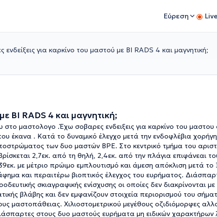
Εύρεση
Liv
 ενδείξεις για καρκίνο του μαστού με BI RADS 4 και μαγνητική;
με BI RADS 4 και μαγνητική;
ου στο μαστολογο .Έχω σοβαρες ενδειξεις για καρκίνο του μαστου
ου έκανα . Κατά το δυναμικό έλεγχο μετά την ενδοφλέβια χορήγ
υποστρώματος των δυο μαστών ΒΡΕ. Στο κεντρικό τμήμα του αρισ
ρίσκεται 2,7εκ. από τη θηλή, 2,4εκ. από την πλάγια επιφάνεαι τ
39εκ. με μέτριο πρώιμο εμπλουτισμό και άμεση απόκλιση μετά το
φημα και περαιτέρω βιοπτικός έλεγχος του ευρήματος. Διάσπαρ
οοδευτικής σκιαγραφικής ενίσχυσης οι οποίες δεν διακρίνονται μ
κής βλάβης και δεν εμφανίζουν στοιχεία περιορισμού του σήματ
θους μαστοπάθειας. Χιλιοστομετρικού μεγέθους οζιδιόμορφες αλλο
 διάσπαρτες στους δυο μαστούς ευρήματα μη ειδικών χαρακτήρων 