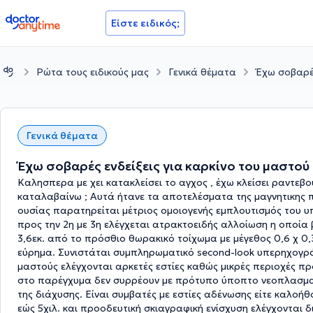
doctoranytime
Είστε ειδικός;
Ρώτα τους ειδικούς μας
Γενικά θέματα
Έχω σοβαρές
Γενικά θέματα
Έχω σοβαρές ενδείξεις για καρκίνο του μαστού 
Καλησπερα με χει κατακλείσει το αγχος , έχω κλείσει ραντεβ
καταλαβαίνω ; Αυτά ήτανε τα αποτελέσματα της μαγνητικης π
ουσίας παρατηρείται μέτριος ομοιογενής εμπλουτισμός του 
προς την 2η με 3η ελέγχεται ατρακτοειδής αλλοίωση η οποία β
3,6εκ. από το πρόσθιο θωρακικό τοίχωμα με μέγεθος 0,6 χ 0,
εύρημα. Συνιστάται συμπληρωματικό second-look υπερηχογρά
μαστούς ελέγχονται αρκετές εστίες καθώς μικρές περιοχές πρ
στο παρέγχυμα δεν συρρέουν με πρότυπο ύποπτο νεοπλασματι
της διάχυσης. Είναι συμβατές με εστίες αδένωσης είτε καλοή
εώς 5χιλ. και προοδευτική σκιαγραφική ενίσχυση ελέγχονται