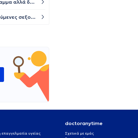
Γεια σας, έχω βρει ότι εχω Πρωτέα στον οφαλο έχω πάρει δύο διαφορετικές αντιβιωσεις μετά από αντιβιογραμμα αλλά δεν έχει φύγει . Η καλλιέργεια βγάζει πάλι Πρωτέα . Δεν είναι κόκκινο το σημείο ούτε πονάει απλά κάποιες στιγμές μέσα στην ημέρα νιώθω σαν τσίμπημα. Τι άλλο μπορώ να κάνω ;
Καλησπέρα. Πρόσφατα προσπάθησα έρθω σε σεξουαλικη επαφή με την κοπέλα μου η οποία δεν έχει προηγούμενες σεξουαλικές εμπειρίες. Η ιστορία έχει ως εξής επειδή φοβόταν και πόναγε στην αρχή αποφασίσαμε να γίνει εισχώρηση με το δάχτυλο ώστε να της σπάσει ο παρθενικός ιμενας κάτι που έγινε κανονικά και μάλιστα έβγαλε και αίμα. Μετά από κάποιες μέρες αποφασίσαμε να ξανακάνουμε άλλη μια προσπάθεια κανονικά. Εχει πρησμένη κοιλιά μέρες και δεν ξέρω αν φταίω από αυτό η επειδή είναι δυσκολία. Έγινε ξανά προσπάθεια αλλά πονούσε οπότε βγήκα και βλέπω αίμα στον βάλανο ελάχιστο .Το αφήσαμε και είπαμε θα δοκιμάσουμε άλλη φορά. Τώρα κάθε μέρα όταν πάει τουαλέτα ακόμα βγάζει αίμα και δεν έχουμε ξαναπρπσπαθησει εδώ και 3 μέρες δεν βγάζει πολύ αλλά λίγο αραιό.
ώ
doctoranytime
 ή επαγγελματία υγείας
Σχετικά με εμάς