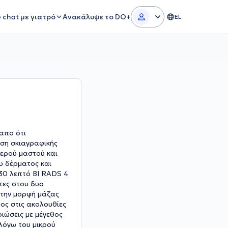
e chat με γιατρό
Ανακάλυψε το DO+
EL
 απο ότι
ηση σκιαγραφικής
τερού μαστού και
ου δέρματος και
 30 λεπτό BI RADS 4
τες στου δυο
ε την μορφή μάζας
ος στις ακολουθίες
ιώσεις με μέγεθος
λόγω του μικρού