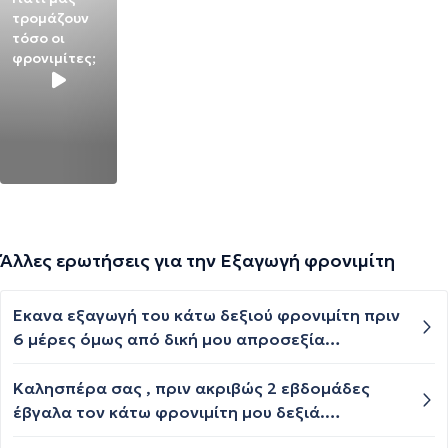
τρομάζουν
τόσο οι
φρονιμίτες;
Άλλες ερωτήσεις για την Εξαγωγή φρονιμίτη
Έκανα εξαγωγή του κάτω δεξιού φρονιμίτη πριν
6 μέρες όμως από δική μου απροσεξία
παρέλειψα να κάνω καθαρισμό με αλατόνερο.
Την ίδια στιγμή με την εξαγωγή διαγνώστηκα και
Καλησπέρα σας , πριν ακριβώς 2 εβδομάδες
με ωτίτιδα οπότε έπρεπε να πάρω την
έβγαλα τον κάτω φρονιμίτη μου δεξιά.
αντιβίωση augmentin αντί για το amoxicillin.
Έγκλειστος . Όλα κύλησαν νορμάλ κ παραδόξως