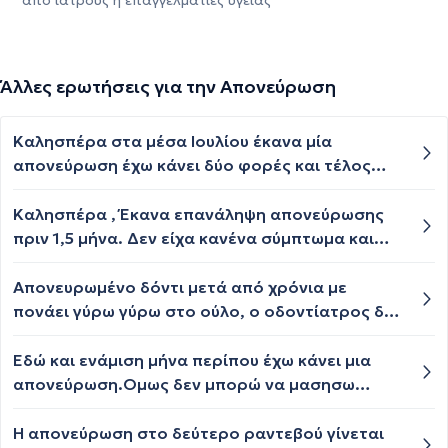
από ιατρούς ή επαγγελματίες υγείας
Άλλες ερωτήσεις για την Απονεύρωση
Καλησπέρα στα μέσα Ιουλίου έκανα μία
απονεύρωση έχω κάνει δύο φορές και τέλος
του μήνα είχα άλλη μία για να το τελειώσω αλλά
η οδοντίατρος μου έκλεισε για διακοπές και
Καλησπέρα , Έκανα επανάληψη απονεύρωσης
έχω μείνει με το προσωρινό σφράγισμα πόσο
πριν 1,5 μήνα. Δεν είχα κανένα σύμπτωμα και
καιρό θα κρατήσει αυτό
πριν 3 μέρες άρχισε να με ενοχλεί το ούλο.
Πήγα χθες στον ενδοδοντολόγο και μου είπε σε
Απονευρωμένο δόντι μετά από χρόνια με
ένα μήνα να πάω ακροριζεκτομή και μου
πονάει γύρω γύρω στο ούλο, ο οδοντίατρος δεν
χορήγησε amoxil. Είμαι στη δεύτερη μέρα και
βλέπει κάτι στις ακτινογραφίες. Τι μπορεί να
πονάω πάρα πολύ. Τι προτείνετε να κάνω;
είναι; Δεν ηρεμεί εδώ και κανένα δίμηνο, μου
Εδώ και ενάμιση μήνα περίπου έχω κάνει μια
είπε να πάρω τα Brufen κι ότι είναι ουλικός ο
απονεύρωση.Ομως δεν μπορώ να μασησω
πόνος. Στη μάσηση δεν πονάει το δόντι.
καθόλου από αυτήν την πλευρά γιατί με
τσιμπάει και με τινάζει θα έλεγα σαν ηλεκτρικό
Η απονεύρωση στο δεύτερο ραντεβού γίνεται