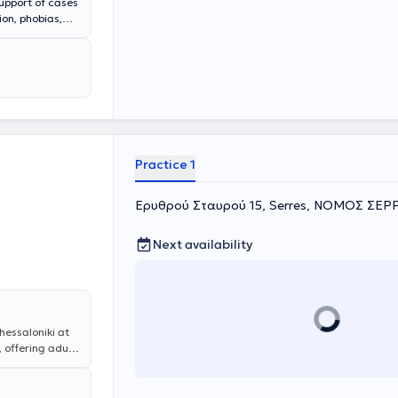
support of cases
ion, phobias,
 support. In
e Serres field.
Practice 1
Ερυθρού Σταυρού 15, Serres, ΝΟΜΟΣ ΣΕ
Next availability
Thessaloniki at
 offering adult
seling. She
th and is a
iety and mood