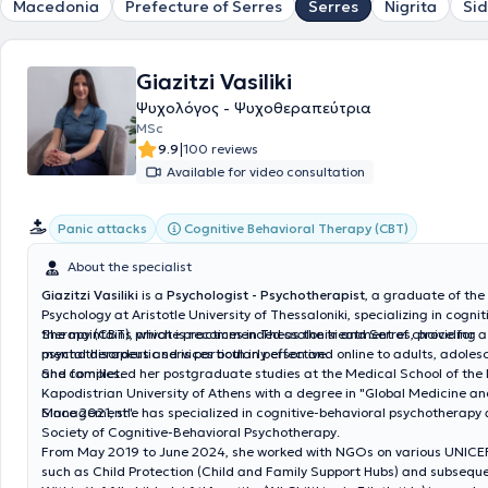
Macedonia
Prefecture of Serres
Serres
Nigrita
Sid
Giazitzi Vasiliki
Ψυχολόγος - Ψυχοθεραπεύτρια
MSc
|
9.9
100 reviews
Available for video consultation
Cognitive Behavioral Therapy (CBT)
Panic attacks
About the specialist
Giazitzi Vasiliki
is a
Psychologist - Psychotherapist
, a graduate of th
Psychology at Aristotle University of Thessaloniki, specializing in cogni
therapy (CBT), which is recommended as the treatment of choice for a 
She maintains private practices in Thessaloniki and Serres, providing
mental disorders and is particularly effective.
psychotherapeutic services both in person and online to adults, adolesc
and families.
She completed her postgraduate studies at the Medical School of the
Kapodistrian University of Athens with a degree in "Global Medicine an
Management".
Since 2021, she has specialized in cognitive-behavioral psychotherapy a
Society of Cognitive-Behavioral Psychotherapy.
From May 2019 to June 2024, she worked with NGOs on various UNIC
such as Child Protection (Child and Family Support Hubs) and subseque