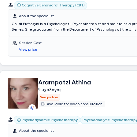
Cognitive Behavioral Therapy (CBT)
About the specialist
Goudi Eufrosyni is a Psychologist - Psychotherapist and maintains a pri
Serres. She graduated from the Department of Psychology at the Unive
specializing in Cognitive Behavioral Therapy. She has completed nume
postgraduate seminars related to loss and mourning, parent counselin
Session Cost
education. Currently, she is pursuing postgraduate studies (MSc) in Co
View price
Psychology and Counseling in Special Education, Education, and Health
University of Volos. Additionally, she has worked as a Psychologist in va
organizations, gaining valuable experience.
Arampatzi Athina
Ψυχολόγος
New partner
Available for video consultation
Psychodynamic Psychotherapy
Psychoanalytic Psychotherap
About the specialist