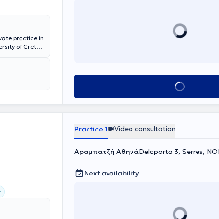
vate practice in
rsity of Crete,
rous
g, and sexual
unseling
 at the
Book appointment
rious
Video consultation
Practice 1
Αραμπατζή Αθηνά
Delaporta 3, Serres,
Next availability
y