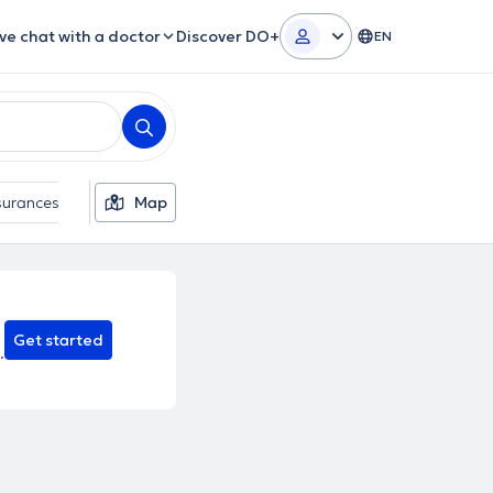
ive chat with a doctor
Discover DO+
EN
surances
Gender
Map
Theoretical Approaches
Get started
.