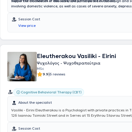
support of all children in education (All Children in Education).
Within the framework of this work, she participated in the design and 
involving domestic violence, as well as cases of severe anxiety, depress
obsessive-compulsive symptoms, and various mental disorders requiring
2021, she held a coordinating role in the Child Protection program in th
Session Cost
View price
Eleutherakou Vasiliki - Eirini
Ψυχολόγος - Ψυχοθεραπεύτρια
MSc
|
9.9
6 reviews
Cognitive Behavioral Therapy (CBT)
About the specialist
Vasiliki - Eirini Eleutherakou is a Psychologist with private practices in 
126 Ioannou Tsimiski Street and in Serres at 15 Erythrou Stavrou Street,
psychotherapy, child and adolescent psychotherapy, and parental coun
holds a Master's degree in Developmental and Adolescent Mental Heal
Session Cost
certified Cognitive Behavioral Psychotherapist. She specializes in anx