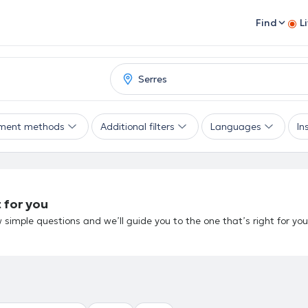
Find
L
ment methods
Additional filters
Languages
In
 for you
 simple questions and we’ll guide you to the one that’s right for you