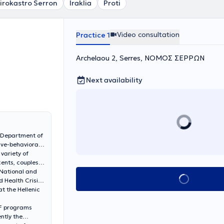
irokastro Serron
Iraklia
Proti
Video consultation
Practice 1
Archelaou 2, Serres, ΝΟΜΟΣ ΣΕΡΡΩΝ
Next availability
e Department of
tive-behavioral
variety of
ents, couples,
 National and
Book appointment
d Health Crisis
t the Hellenic
EF programs
ntly the