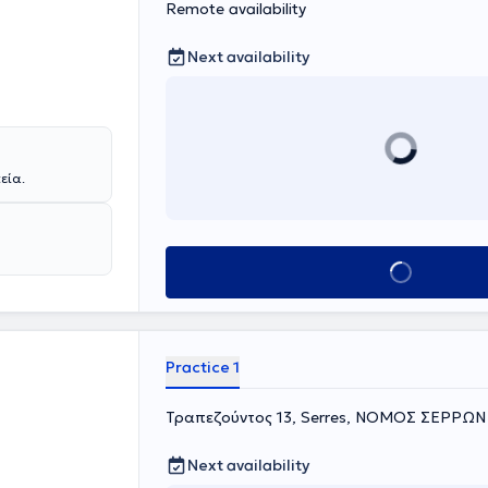
izing science as
Remote availability
is evolution,
also important
Next availability
dult Trainer in
parent
ng cycle in
eprocessing)
εία.
Book appointmen
Practice 1
Τραπεζούντος 13, Serres, ΝΟΜΟΣ ΣΕΡΡΩΝ
Next availability