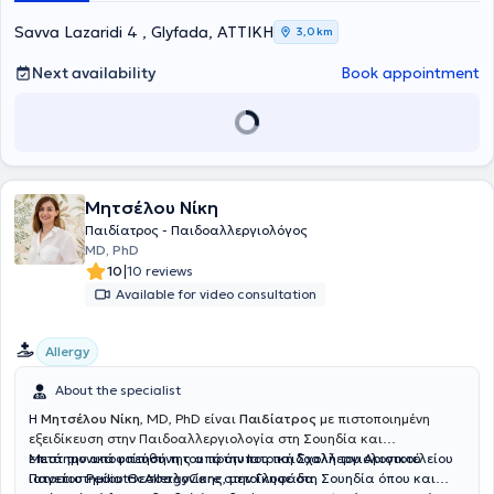
continuous professional development.
Savva Lazaridi 4 , Glyfada, ΑΤΤΙΚΗ
3,0 km
Next availability
Book appointment
Μητσέλου Νίκη
Παιδίατρος - Παιδοαλλεργιολόγος
MD, PhD
|
10
10 reviews
Available for video consultation
Allergy
About the specialist
Η
Μητσέλου Νίκη
, MD, PhD είναι
Παιδίατρος
με πιστοποιημένη
εξειδίκευση στην Παιδοαλλεργιολογία στη Σουηδία και
επιστημονικά υπεύθυνη του πρότυπου παιδοαλλεργιολογικού
Μετά την αποφοίτησή της από την Ιατρική Σχολή του Αριστοτελείου
ιατρείου PediatricAllergyCare στην Γλυφάδα.
Πανεπιστημίου Θεσσαλονίκης, μετοίκησε στη Σουηδία όπου και