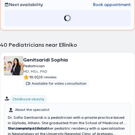
Next availability
Book appointment
40
Pediatricians near Elliniko
Genitsaridi Sophia
Pediatrician
MD, MSc, PhD
|
10.0
28 reviews
Available for video consultation
Childhood obesity
About the specialist
Dr. Sofia Genitsaridi is a pediatrician with a private practice based
in Glyfada, Athens. She graduated from the School of Medicine of
the University of Patras.
She completed part of her pediatric residency with a specialization
in Neonatology at the University Neonatal Clinic of Aretaieio