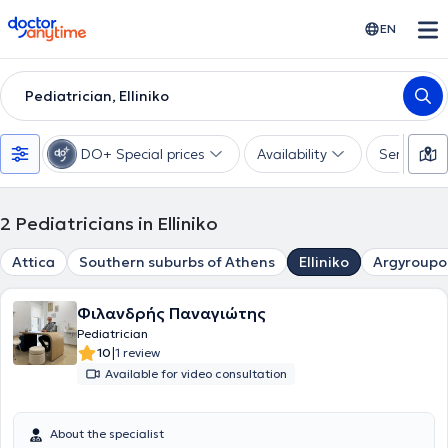
doctoranytime
EN
Pediatrician, Elliniko
DO+ Special prices
Availability
Services
2
Pediatricians in Elliniko
Attica
Southern suburbs of Athens
Elliniko
Argyroupol
Φιλανδρής Παναγιώτης
Pediatrician
|
10
1 review
Available for video consultation
About the specialist