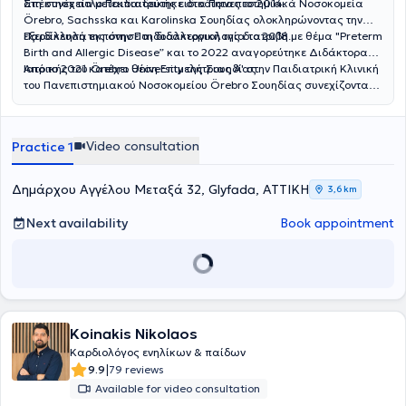
απέκτησε τίτλο Παιδιατρικής ειδικότητας το 2014.
Στη συνέχεια μετεκπαιδεύτηκε στα Πανεπιστημιακά Νοσοκομεία
Örebro, Sachsska και Karolinska Σουηδίας ολοκληρώνοντας την
εξειδίκευσή της στην Παιδοαλλεργιολογία το 2018.
Παράλληλα εκπόνησε τη διδακτορική της διατριβή με θέμα "Preterm
Birth and Allergic Disease” και το 2022 αναγορεύτηκε Διδάκτορας
Ιατρικής του Örebro University της Σουηδίας.
Από το 2021 κατέχει θέση Επιμελήτριας Α' στην Παιδιατρική Κλινική
του Πανεπιστημιακού Νοσοκομείου Örebro Σουηδίας συνεχίζοντας
μέχρι σήμερα το κλινικό, διδακτικό και ερευνητικό της έργο.
Video consultation
Practice 1
Δημάρχου Αγγέλου Μεταξά 32, Glyfada, ΑΤΤΙΚΗ
3,6 km
Next availability
Book appointment
Koinakis Nikolaos
Καρδιολόγος ενηλίκων & παίδων
|
9.9
79 reviews
Available for video consultation