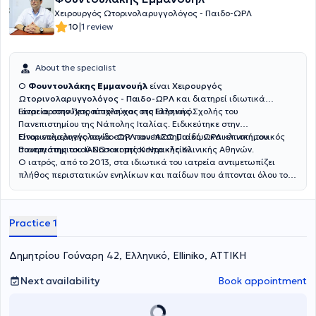
Χειρουργός Ωτορινολαρυγγολόγος - Παιδο-ΩΡΛ
|
10
1 review
About the specialist
Ο
Φουντουλάκης Εμμανουήλ
είναι
Χειρουργός
Ωτορινολαρυγγολόγος - Παιδο-ΩΡΛ
και διατηρεί ιδιωτικά
ιατρεία στην Πετρούπολη και στο Ελληνικό.
Είναι αριστούχος πτυχιούχος της Ιατρικής Σχολής του
Πανεπιστημίου της Νάπολης Ιταλίας. Ειδικεύτηκε στην
Ωτορινολαρυγγολογία στην πανεπιστημιακή ΩΡΛ κλινική του
Είναι επιμελητής παιδο-ΩΡΛ του ΙΑΣΩ Παίδων και επιστημονικός
Πανεπιστημιακού Νοσοκομείου Ηρακλείου.
συνεργάτης του ΙΑΣΩ και της Κεντρικής Κλινικής Αθηνών.
Ο ιατρός, από το 2013, στα ιδιωτικά του ιατρεία αντιμετωπίζει
πλήθος περιστατικών ενηλίκων και παίδων που άπτονται όλου του
φάσματος της ειδικότητάς του.
Practice 1
Δημητρίου Γούναρη 42, Ελληνικό, Elliniko, ΑΤΤΙΚΗ
Next availability
Book appointment