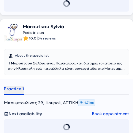
Maroutsou Sylvia
Pediatrician
|
10.0
34 reviews
About the specialist
Η
Μαρούτσου Σύλβια
είναι Παιδίατρος και διατηρεί το ιατρείο της
στην Ηλιούπολη ενώ παράλληλα είναι συνεργάτιδα στο Μαιευτήριο
ΜΗΤΕΡΑ. Είναι απόφοιτος της Ιατρικής Σχολής του Πανεπιστημίου
Πατρών, από όπου έλαβε το πτυχίο της στην Ιατρική το 2009.
Πραγματοποίησε την ειδικότητά της στην Παιδιατρική στο
Practice 1
Πανεπιστημιακό Νοσοκομείο Πατρών «Παναγία η Βοήθεια» και στη
συνέχεια εξειδικεύτηκε στη Νεογνολογία στο Νοσοκομείο Παίδων
«Παναγιώτη και Αγλαΐας Κυριακού». Παράλληλα, απέκτησε
Μπουμπουλίνας 29, Ilioupoli, ΑΤΤΙΚΗ
4,7 km
σημαντική εμπειρία στον τομέα της νεογνολογίας και της εντατικής
νοσηλείας νεογνών, εργαζόμενη ως Παιδίατρος σε Μονάδες
Next availability
Book appointment
Εντατικής Νοσηλείας Νεογνών (ΜΕΝΝ) στα νοσοκομεία
Réanimation Néonatale AP-HP Antoine-Béclère Paris Sud και
Hôpital Universitaire Robert-Debré AP-HP στη Γαλλία. Είναι μέλος
του Ιατρικού Συλλόγου Αθηνών και του Πανελληνίου Ιατρικού