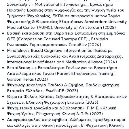
Συνέντευξης - Motivational Interviewing», , Εργαστήριο
Ποιοτικής Έρευνας στην Ψυχολογία και την Ψυχική Υγεία του
Τμήματος Ψυχολογίας, ΕΚΠΑ σε συνεργασία με τον Τομέα
Ψυχιατρικής & Θεραπείας Εξαρτήσεων Amsterdam University
Medical Center (AUMC), University of Amsterdam (2025)
Βασική εκπαίδευση στη Θεραπεία Εστιασμένη στη Συμπόνια
ΘΕΣ (Compassion Focused Therapy CFT) , Εταιρεία
Γνωσιακών Συμπεριφοριστικών Σπουδών (2024)
Mindfulness Based Cognitive Intervention σε Παιδιά με
Συναισθηματικές δυσκολίες και Αναπτυξιακές Διαταραχές ,
International Mindfulness and Meditation Alliance (2024)
Εκπαίδευση ως Εκπαιδεύτρια Γονέων για το Εργαστήριο
Αποτελεσματικού Γονέα (Parent Effectiveness Training),
Gordon Hellas (2023)
Ψυχοφαρμακολογία Παιδιού & Εφήβου, Παιδοψυχιατρική
Εταιρεία Ελλάδος- ΕνωΨυΠΕ (2023)
Θέματα Φύλου, Κλάδος Σεξουαλικότητας & Διαπροσωπικών
Σχέσεων, Ελληνική Ψυχιατρική Εταιρεία (2023)
Ψυχομετρικά εργαλεία και αξιολόγηση», Π.Μ.Σ. «Κλινική
Ψυχική Υγεία», Γ΄Ψυχιατρική Κλινική Α.Π.Θ. (2023)
Δυσφορία φύλου στην εφηβεία: Διλήμματα, προβληματισμοί
και αλλαγές στην κλινική προσέγγιση, Β’ Ψυχιατρική Κλινική,