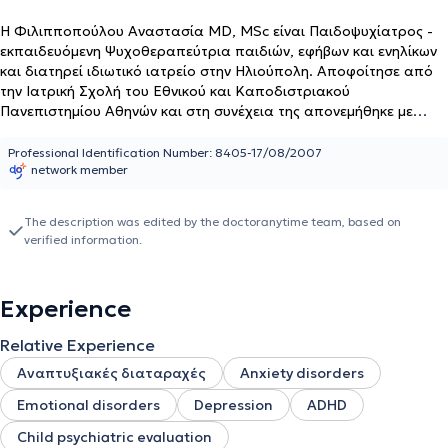
Η Φιλιπποπούλου Αναστασία MD, MSc είναι Παιδοψυχίατρος -
εκπαιδευόμενη Ψυχοθεραπεύτρια παιδιών, εφήβων και ενηλίκων
και διατηρεί ιδιωτικό ιατρείο στην Ηλιούπολη. Αποφοίτησε από
την Ιατρική Σχολή του Εθνικού και Καποδιστριακού
Πανεπιστημίου Αθηνών και στη συνέχεια της απονεμήθηκε με
άριστα μεταπτυχιακός τίτλος σπουδών (MSc) στη «Διασυνδετική
Ψυχιατρική - Απαρτιωμένη Φροντίδα Σωματικής και Ψυχικής
Professional Identification Number: 8405-17/08/2007
network member
Υγείας» από το ίδιο τμήμα. Ειδικεύθηκε στην Πανεπιστημιακή
Ψυχιατρική Κλινική του Πανεπιστημιακού Γενικού Νοσοκομείου
"Αττικόν", στην Ψυχιατρική Κλινική του Γενικού Νοσοκομείου
The description was edited by the doctoranytime team, based on
Νίκαιας "Άγιος Παντελεήμων"- Γενικό Νοσοκομείο Δυτικής Αττικής
verified information.
“Αγία Βαρβάρα”, στην Πανεπιστημιακή Ψυχιατρική Κλινική και
στη Νευρολογική Κλινική του Πανεπιστημιακού Γενικού
Νοσοκομείου Αλεξανδρούπολης, στο Τμήμα Ψυχιατρικής Παιδιών
Experience
και Εφήβων του Γενικού Νοσοκομείου "Ασκληπιείο" Βούλας και
στην Πανεπιστημιακή Παιδοψυχιατρική Κλινική του Γενικού
Relative Experience
Νοσοκομείου Παίδων "Η Αγία Σοφία". Έχει επίσης εργαστεί ως
ειδικευόμενη ψυχίατρος στο Κέντρο Ημέρας και την Κινητή
Αναπτυξιακές διαταραχές
Anxiety disorders
Μονάδα Φωκίδας της Εταιρείας Κοινωνικής Ψυχιατρικής Π.
Emotional disorders
Depression
ADHD
Σακελλαρόπουλου. Έχει παρακολουθήσει πλήθος εκπαιδευτικών
κλινικών και ψυχοθεραπευτικών προγραμμάτων (ενδεικτικά:
Child psychiatric evaluation