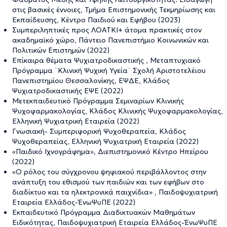
στις βασικές έννοιες, Τμήμα Επιστημονικής Τεκμηρίωσης και
Εκπαίδευσης, Κέντρο Παιδιού και Εφήβου (2023)
Συμπεριληπτικές προς ΛΟΑΤΚΙ+ άτομα πρακτικές στον
ακαδημαϊκό χώρο, Πάντειο Πανεπιστήμιο Κοινωνικών και
Πολιτικών Επιστημών (2022)
Επίκαιρα θέματα Ψυχιατροδικαστικής , Μεταπτυχιακό
Πρόγραμμα ¨Κλινική Ψυχική Υγεία¨ Σχολή Αριστοτελέιου
Πανεπιστημίου Θεσσαλονίκης, ΕΨΔΕ, Κλάδος
Ψυχιατροδικαστικής ΕΨΕ (2022)
Μετεκπαιδευτικό Πρόγραμμα Σεμιναρίων Κλινικής
Ψυχοφαρμακολογίας, Κλάδος Κλινικής Ψυχοφαρμακολογίας,
Ελληνική Ψυχιατρική Εταιρεία (2022)
Γνωσιακή- Συμπεριφορική Ψυχοθεραπεία, Κλάδος
Ψυχοθεραπείας, Ελληνική Ψυχιατρική Εταιρεία (2022)
«Παιδικό Ιχνογράφημα», Διεπιστημονικό Κέντρο Ηπείρου
(2022)
«Ο ρόλος του σύγχρονου ψηφιακού περιβάλλοντος στην
ανάπτυξη του εθισμού των παιδιών και των εφήβων στο
διαδίκτυο και τα ηλεκτρονικά παιχνίδια» , Παιδοψυχιατρική
Εταιρεία Ελλάδος-ΈνωΨυΠΕ (2022)
Εκπαιδευτικό Πρόγραμμα Διαδικτυακών Μαθημάτων
Ειδικότητας, Παιδοψυχιατρική Εταιρεία Ελλάδος-ΈνωΨυΠΕ