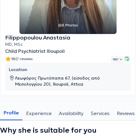
6 Photos
Filippopoulou Anastasia
MD, MSc
Child Psychiatrist Ilioupoli
|
10
7 reviews
180 '
+
Location
Λεωφόρος Πρωτόπαπα 67, (είσοδος από
Μεσολογγίου 20), Ilioupoli, Attica
Profile
Experience
Availability
Services
Reviews
Why she is suitable for you