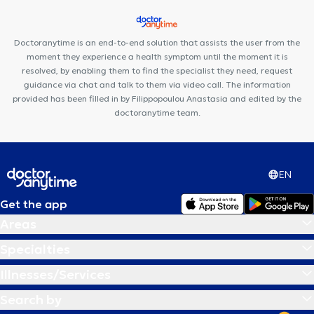
Doctoranytime is an end-to-end solution that assists the user from the
moment they experience a health symptom until the moment it is
resolved, by enabling them to find the specialist they need, request
guidance via chat and talk to them via video call. The information
provided has been filled in by Filippopoulou Anastasia and edited by the
doctoranytime team.
EN
Get the app
Areas
Specialties
Illnesses/Services
Search by