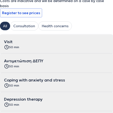
Costs are indicative and will be determined on a case by case
επιστημονικές ανακοινώσεις και εργασίες. Τέλος, η γιατρός είναι
basis
μέλος της Παιδοψυχιατρικής Εταιρείας Ελλάδος, της Ελληνικής
Register to see prices
Ψυχιατρικής Εταιρείας καθώς και του Ιατρικού Συλλόγου
Πειραιά. Διατηρεί ιδιωτικό ιατρείο και συνεργάζεται με Κέντρα
Ειδικών Θεραπειών.
All
Consultation
Health concerns
Visit
50 min
Αντιμετώπιση ΔΕΠΥ
50 min
Coping with anxiety and stress
50 min
Depression therapy
50 min