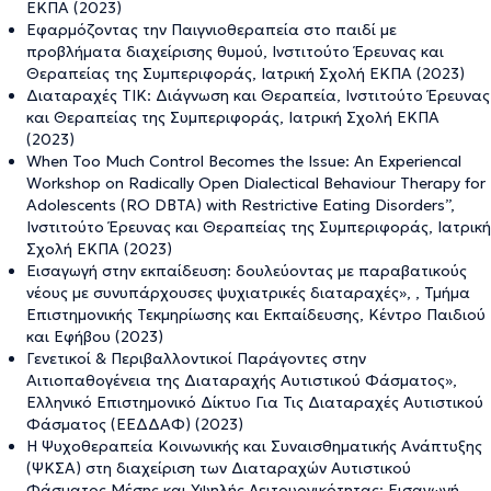
ΕΚΠΑ (2023)
Εφαρμόζοντας την Παιγνιοθεραπεία στο παιδί με
προβλήματα διαχείρισης θυμού, Ινστιτούτο Έρευνας και
Θεραπείας της Συμπεριφοράς, Ιατρική Σχολή ΕΚΠΑ (2023)
Διαταραχές ΤΙΚ: Διάγνωση και Θεραπεία, Ινστιτούτο Έρευνας
και Θεραπείας της Συμπεριφοράς, Ιατρική Σχολή ΕΚΠΑ
(2023)
When Too Much Control Becomes the Issue: An Experiencal
Workshop on Radically Open Dialectical Behaviour Therapy for
Adolescents (RO DBTA) with Restrictive Eating Disorders”,
Ινστιτούτο Έρευνας και Θεραπείας της Συμπεριφοράς, Ιατρική
Σχολή ΕΚΠΑ (2023)
Εισαγωγή στην εκπαίδευση: δουλεύοντας με παραβατικούς
νέους με συνυπάρχουσες ψυχιατρικές διαταραχές», , Τμήμα
Επιστημονικής Τεκμηρίωσης και Εκπαίδευσης, Κέντρο Παιδιού
και Εφήβου (2023)
Γενετικοί & Περιβαλλοντικοί Παράγοντες στην
Αιτιοπαθογένεια της Διαταραχής Αυτιστικού Φάσματος»,
Ελληνικό Επιστημονικό Δίκτυο Για Τις Διαταραχές Αυτιστικού
Φάσματος (ΕΕΔΔΑΦ) (2023)
Η Ψυχοθεραπεία Κοινωνικής και Συναισθηματικής Ανάπτυξης
(ΨΚΣΑ) στη διαχείριση των Διαταραχών Αυτιστικού
Φάσματος Μέσης και Υψηλής Λειτουργικότητας: Εισαγωγή