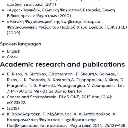
ομαδική εποπτεία) (2011)
«Άγχος-Πανικός», Ελληνική Ψυχιατρική Εταιρεία, Ένωση
Ειδικευόμενων Ψυχιάτρων (2010)
« Κλινική Ψυχοδυναμική της Εφηβείας», Εταιρεία
Ψυχοκοινωνικής Υγείας του Παιδιού & του Εφήβου ( Ε.Ψ.Υ.Π.Ε)
(2009)
Spoken languages
English
Greek
Academic research and publications
E. Rizos, N. Siafakas, E.Katsantoni, E. Skourti,V. Salpeas, I.
Rizos, J. N. Tsoporis, A. Kastania,A. Filippopoulou, N.Xiros, D.
Margaritis, T. G. Parker,C. Papageorgiou, V. Zoumpourlis. Let-
7, Mir-98 and Mir-183 as Biomarkers for
Cancer and Schizophrenia. PLoS ONE, 2015 Apr; 10(4):
e0123522.
(2015)
Κ. Χαραλαμπάκη, Γ. Μιχόπουλος, Α. Φιλιπποπούλου, Χ.
Καραμανωλάκη Ψυχίατρος-Ψυχοθεραπευτής:
Προβληματισμοί και προτάσεις. Ψυχιατρική 2014, 25:129–138