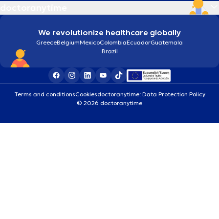
doctoranytime
We revolutionize healthcare globally
Greece
Belgium
Mexico
Colombia
Ecuador
Guatemala
Brazil
Terms and conditions
Cookies
doctoranytime: Data Protection Policy
© 2026 doctoranytime