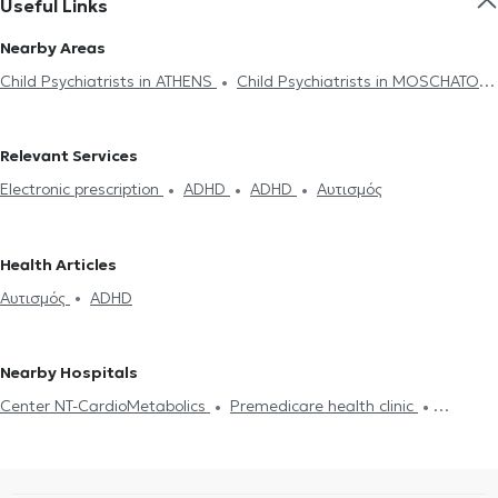
Useful Links
Nearby Areas
Child Psychiatrists in ATHENS
Child Psychiatrists in MOSCHATO
Child Psychiatrists in PANORMOU
Child Psychiatrists in
PIRAEUS
Child Psychiatrists in ANO PATISIA
Child Psychiatrists
Relevant Services
in NEA IONIA
Child Psychiatrists in KIFISIA
Electronic prescription
ADHD
ADHD
Αυτισμός
Health Articles
Αυτισμός
ADHD
Nearby Hospitals
Center NT-CardioMetabolics
Premedicare health clinic
Premedicare Medical clinic
Ιάζω
Bioclab Medical Center