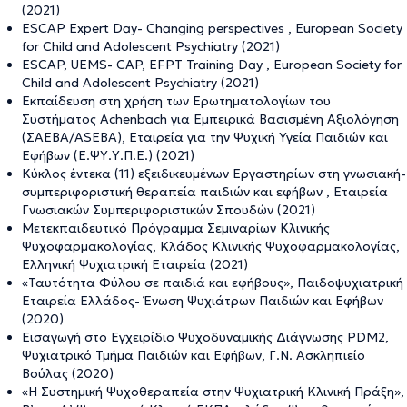
(2021)
ESCAP Expert Day- Changing perspectives , European Society
for Child and Adolescent Psychiatry (2021)
ESCAP, UEMS- CAP, EFPT Training Day , European Society for
Child and Adolescent Psychiatry (2021)
Εκπαίδευση στη χρήση των Ερωτηματολογίων του
Συστήματος Achenbach για Εμπειρικά Βασισμένη Αξιολόγηση
(ΣΑΕΒΑ/ASEBA), Εταιρεία για την Ψυχική Υγεία Παιδιών και
Εφήβων (Ε.ΨΥ.Υ.Π.Ε.) (2021)
Κύκλος έντεκα (11) εξειδικευμένων Εργαστηρίων στη γνωσιακή-
συμπεριφοριστική θεραπεία παιδιών και εφήβων , Εταιρεία
Γνωσιακών Συμπεριφοριστικών Σπουδών (2021)
Μετεκπαιδευτικό Πρόγραμμα Σεμιναρίων Κλινικής
Ψυχοφαρμακολογίας, Κλάδος Κλινικής Ψυχοφαρμακολογίας,
Ελληνική Ψυχιατρική Εταιρεία (2021)
«Ταυτότητα Φύλου σε παιδιά και εφήβους», Παιδοψυχιατρική
Εταιρεία Ελλάδος- Ένωση Ψυχιάτρων Παιδιών και Εφήβων
(2020)
Εισαγωγή στο Εγχειρίδιο Ψυχοδυναμικής Διάγνωσης PDM2,
Ψυχιατρικό Τμήμα Παιδιών και Εφήβων, Γ.Ν. Ασκληπιείο
Βούλας (2020)
«Η Συστημική Ψυχοθεραπεία στην Ψυχιατρική Κλινική Πράξη»,