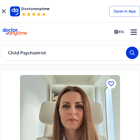
Doctoranytime
Open in Αpp
doctoranytime
EN
Child Psychiatrist