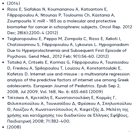
(2014)
Rizos E, Siafakas N, Koumarianou A, Katsantoni E,
Filippopoulou A, Ntounas P, Touloumis Ch, Kastania A,
Zoumpourlis V. miR - 183 as a molecular and protective
biomarker for cancer in schizophrenic subjects. Oncol Rep. 2012
Dec; 28(6):2200-4 (2012)
Tsigkaropoulou E, Peppa M, Zompola C, Rizos E, Xelioti I,
Chatziioannou S, Filippopoulou A, Lykouras L. Hypogonadism
Due to Hyperprolactinemia and Subsequent First Episode of
Psychosis. Gend Med., 2012 Feb; 9(1):56-60. (2012)
Tsitsika A, Critselis E, Kormas G, Filippopoulou A, Tounissidou
D, Freskou A, Spiliopoulou T, Louizou A, Konstantoulaki E,
Kafetzis D. Internet use and misuse : a multivariate regression
analysis of the predictive factors of internet use among Greek
adolescents. European Journal of Pediatrics. Epub Sep 2,
2008, Jul 2009, Vol. 168, No. 6: 655-665 (2009)
Τσίτσικα Α, Κριτσέλη Ε, Κωνσταντουλάκη Ε, Κορμάς Γ,
Φιλιπποπούλου Α, Τουνισσίδου Δ, Φρέσκου Α, Σπηλιοπούλου
Θ, Λουίζου Α, Κωνσταντόπουλος Α, Καφετζής Δ. Μελέτη της
χρήσης και κατάχρησης του διαδικτύου σε Έλληνες Εφήβους.
Παιδιατρική 2008; 71:382-400.
(2008)