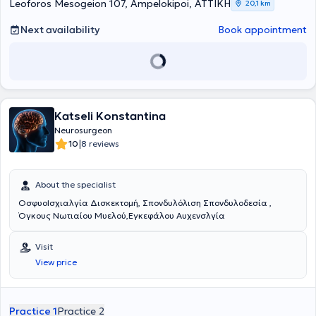
University Hospital.
Leoforos Mesogeion 107, Ampelokipoi, ΑΤΤΙΚΗ
20,1 km
Next availability
Book appointment
Katseli Konstantina
Neurosurgeon
|
10
8 reviews
About the specialist
ΟσφυοΙσχιαλγία Δισκεκτομή, Σπονδυλόλιση Σπονδυλοδεσία ,
Όγκους Νωτιαίου Μυελού,Εγκεφάλου Αυχενσλγία
Visit
View price
Practice 1
Practice 2