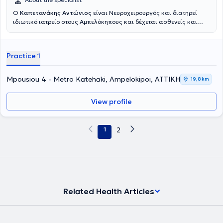
Ο
Καπετανάκης Αντώνιος
είναι Νευροχειρουργός και διατηρεί
ιδιωτικό ιατρείο στους Αμπελόκηπους και δέχεται ασθενείς και
εντός του νοσοκομείου "Metropolitan",στον Πειραιά.Είναι
πτυχιούχος της Στρατιωτικής Ιατρικής του Αριστοτελείου
Πανεπιστημίου Θεσσαλονίκης και απέκτησε την ειδικότητα της
Practice 1
Νευροχειρουργικής από το νοσοκομείο του Ευαγγελισμού και από
την ιατρική σχολή του Πανεπιστημίου Αθηνών. Επίσης, εκπαιδεύτηκε
στην ελάχιστα επεμβατική εγκεφάλου στο Πανεπιστήμιο Mainz της
Mpousiou 4 - Metro Katehaki, Ampelokipoi, ΑΤΤΙΚΗ
19,8 km
Γερμανίας. Υπήρξε επιμελητής Νευροχειρουργός στη
Νευροχειρουργική κλινική του νοσοκομείου της Αεροπορίας, καθώς
View profile
και στην Ευρωκλινική, όπως και διευθυντής Νευροχειρουργός στη
Νευροχειρουργική κλινική του νοσοκομείου της Αεροπορίας και στο
νοσοκομείο Metropolitan. Στο ιατρείο του αναλαμβάνει περιστατικά
που απαντώνται σε όλο το φάσμα της Νευροχειρουργικής και πιο
1
2
συγκεκριμένα: Χειρουργική σπονδυλικής στήλης, Χειρουργική
βάσεως κρανίου και Νευρο-τραυματολογία.
Related Health Articles