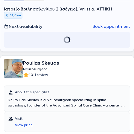
ερευνητής.
Ιατρείο Βριλησσίων
Χίου 2 (ισόγειο), Vrilissia, ΑΤΤΙΚΗ
13,7 km
Next availability
Book appointment
Poullas Skeuos
Neurosurgeon
|
10
1 review
About the specialist
Dr. Poullas Skeuos is a Neurosurgeon specializing in spinal
pathology, founder of the Advanced Spinal Care Clinic – a center of
excellence for spinal disorders, with over 20 years of medical
experience and research in the application of new neurosurgical
Visit
techniques. Since 1997, he has studied and implemented a novel
View price
minimally invasive surgical method using rigid endoscopes, and
since 2002, with flexible endoscopes. More than 2,000 endoscopic