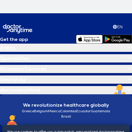
EN
Get the app
Areas
Specialties
Illnesses/Services
Search by
doctoranytime
We revolutionize healthcare globally
Greece
Belgium
Mexico
Colombia
Ecuador
Guatemala
Brazil
We use cookies to offer you a top-notch, personalized doctoranytime