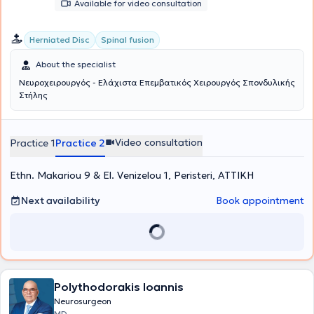
the only neurosurgical clinic in Greece recognized as a Research
Available for video consultation
and Treatment Institute for brain tumors by the European
Organization for Research and Treatment of Cancer (EORTC).
Herniated Disc
Spinal fusion
About the specialist
Νευροχειρουργός - Ελάχιστα Επεμβατικός Χειρουργός Σπονδυλικής
Στήλης
Video consultation
Practice 1
Practice 2
Ethn. Makariou 9 & El. Venizelou 1, Peristeri, ΑΤΤΙΚΗ
Next availability
Book appointment
Polythodorakis Ioannis
Neurosurgeon
MD