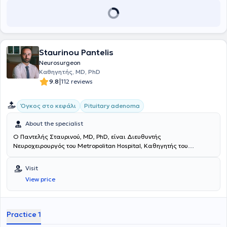
Staurinou Pantelis
Neurosurgeon
Καθηγητής, MD, PhD
|
9.8
112 reviews
Όγκος στο κεφάλι
Pituitary adenoma
About the specialist
Ο Παντελής Σταυρινού, MD, PhD, είναι Διευθυντής
Νευροχειρουργός του Metropolitan Hospital, Καθηγητής του
Πανεπιστημίου της Κολωνίας της Γερμανίας, Καθηγητής του
Πανεπιστημίου Λευκωσίας και Διδάκτωρ του Αριστοτελείου
Visit
Πανεπιστημίου Θεσσαλονίκης. Διατηρεί ιδιωτικό ιατρείο στο Νέο
View price
Φάληρο και στο Κολωνάκι. Σπούδασε στην Ιατρική Σχολή του
Πανεπιστημίου Ιωαννίνων και ολοκλήρωσε την ειδικότητα της
Νευροχειρουργικής στην Πανεπιστημιακή Νευροχειρουργική Κλινική
του Νοσοκομείου ΑΧΕΠΑ στη Θεσσαλονίκη. Ακολούθως,
Practice 1
εξειδικεύτηκε στη Νευροχειρουργική Παίδων στην Πανεπιστημιακή