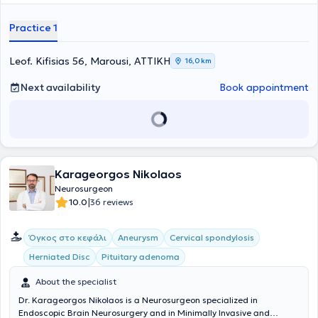
procedures have been performed in total, predominantly addressing
degenerative spinal pathology. Dr. Skeuos and his team practice at
Practice 1
METROPOLITAN GENERAL, at his private clinic, as well as at the
Advanced Spinal Care Clinic located in Marousi.
Leof. Kifisias 56, Marousi, ΑΤΤΙΚΗ
16,0 km
Next availability
Book appointment
Karageorgos Nikolaos
Neurosurgeon
|
10.0
36 reviews
Όγκος στο κεφάλι
Aneurysm
Cervical spondylosis
Herniated Disc
Pituitary adenoma
About the specialist
Dr. Karageorgos Nikolaos is a Neurosurgeon specialized in
Endoscopic Brain Neurosurgery and in Minimally Invasive and