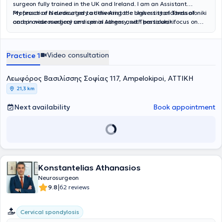
surgeon fully trained in the UK and Ireland. I am an Assistant
Professor of Neurosurgery at the Aristotle University of Thessaloniki
My practice is dedicated to delivering the highest standards of
and provide medical services in Athens and Thessaloniki.
care in neurosurgery and spinal surgery, with particular focus on
complex spinal disorders, neuro-oncology, and minimally invasive
approaches.
Video consultation
Practice 1
Λεωφόρος Βασιλίσσης Σοφίας 117, Ampelokipoi, ΑΤΤΙΚΗ
21,3 km
Next availability
Book appointment
Konstantelias Athanasios
Neurosurgeon
|
9.8
62 reviews
Cervical spondylosis