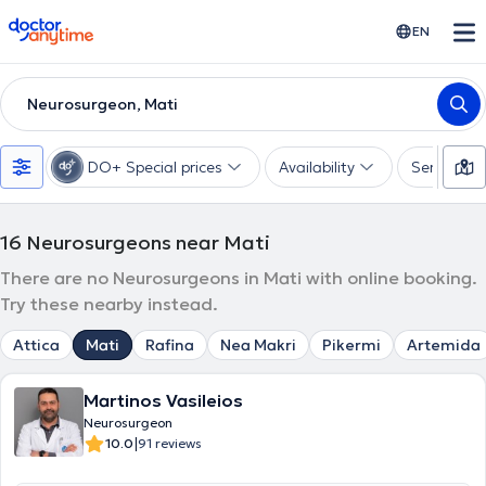
doctoranytime
EN
Neurosurgeon, Mati
DO+ Special prices
Availability
Services
16
Neurosurgeons near Mati
There are no Neurosurgeons in Mati with online booking.
Try these nearby instead.
Attica
Mati
Rafina
Nea Makri
Pikermi
Artemida
Martinos Vasileios
Neurosurgeon
|
10.0
91 reviews