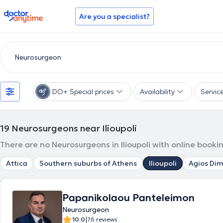
doctoranytime
Are you a specialist?
DO+ Special prices
Availability
Servic
19
Neurosurgeons near Ilioupoli
There are no Neurosurgeons in Ilioupoli with online booki
Attica
Southern suburbs of Athens
Ilioupoli
Agios Dim
Papanikolaou Panteleimon
Neurosurgeon
|
10.0
76 reviews