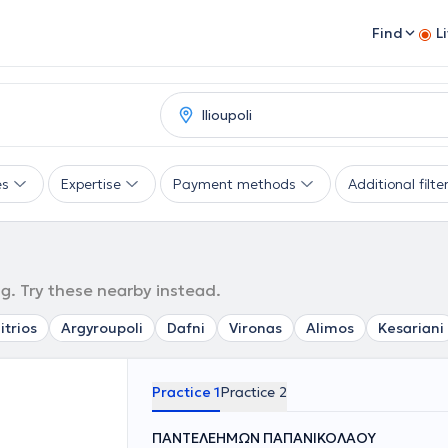
Find
L
es
Expertise
Payment methods
Additional filte
ng. Try these nearby instead.
itrios
Argyroupoli
Dafni
Vironas
Alimos
Kesariani
Practice 1
Practice 2
ΠΑΝΤΕΛΕΗΜΩΝ ΠΑΠΑΝΙΚΟΛΑΟΥ