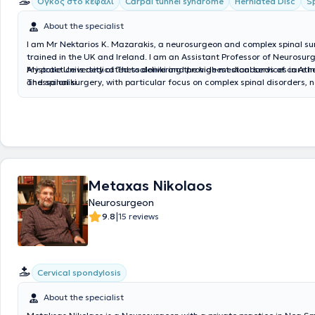
Όγκος στο κεφάλι
Carpal tunnel syndrome
Herniated Disc
Sp
About the specialist
I am Mr Nektarios K. Mazarakis, a neurosurgeon and complex spinal sur
trained in the UK and Ireland. I am an Assistant Professor of Neurosurg
Aristotle University of Thessaloniki and provide medical services in At
My practice is dedicated to delivering the highest standards of care i
Thessaloniki.
and spinal surgery, with particular focus on complex spinal disorders, 
and minimally invasive approaches.
Metaxas Nikolaos
Neurosurgeon
|
9.8
15 reviews
Cervical spondylosis
About the specialist