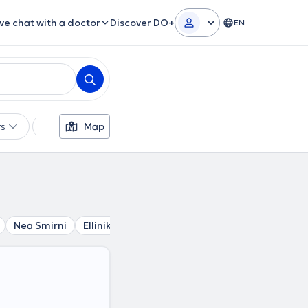
ive chat with a doctor
Discover DO+
EN
rs
Languages
Map
Insurances
Gender
Nea Smirni
Elliniko
Palaio Faliro
Kallithea
Tzitzifi