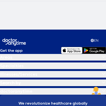
EN
Get the app
Areas
Specialties
Illnesses/Services
Search by
doctoranytime
We revolutionize healthcare globally