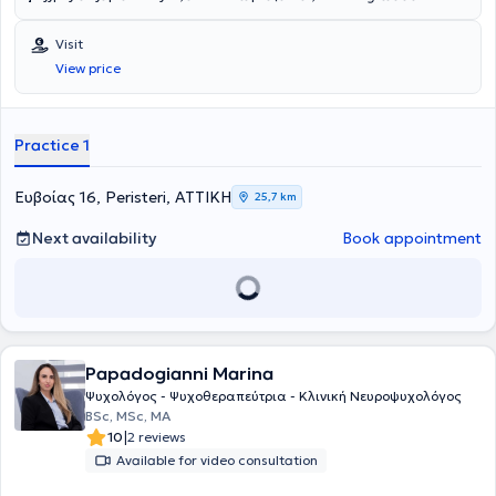
school) motivated her to specialize in therapeutic exercise for
individual's difficulties extend to their family, she trained in
compass of your hopes, set your harbor... forward!"
neurodegenerative diseases.
psychoeducation for families of patients with chronic physical and
Visit
psychiatric conditions.
View price
Practice 1
Ευβοίας 16, Peristeri, ΑΤΤΙΚΗ
25,7 km
Next availability
Book appointment
Papadogianni Marina
Ψυχολόγος - Ψυχοθεραπεύτρια - Κλινική Νευροψυχολόγος
BSc, MSc, MA
|
10
2 reviews
Available for video consultation