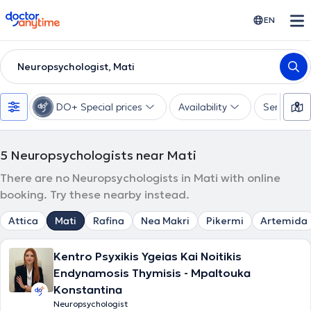
doctoranytime
EN
Neuropsychologist, Mati
DO+ Special prices
Availability
Services
5
Neuropsychologists near Mati
There are no Neuropsychologists in Mati with online
booking. Try these nearby instead.
Attica
Mati
Rafina
Nea Makri
Pikermi
Artemida
Kentro Psyxikis Ygeias Kai Noitikis
Endynamosis Thymisis - Mpaltouka
Konstantina
Neuropsychologist