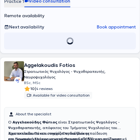
Video consultation
Practice 1
Remote availability
Next availability
Book appointment
Aggelakoudis Fotios
Στρατιωτικός Ψυχολόγος - Ψυχοθεραπευτής,
Νευροψυχολόγος
BSc, MSc
|
10
4 reviews
Available for video consultation
About the specialist
Ο
Αγγελακούδης Φώτιος
είναι
Στρατιωτικός Ψυχολόγος -
Ψυχοθεραπευτής
, απόφοιτος του Τμήματος Ψυχολογίας του
Αριστοτελείου Πανεπιστημίου Θεσσαλονίκης
Έχει εκπαιδευτεί και συνεχίζει τη διά βίου εκπαίδευση
και
στη
Νευροψυχολόγος
Γνωσιακή Συμπεριφορική Θεραπεία (CBT)
με μεταπτυχιακή εξειδίκευση στη Γνωστική
, εφαρμόζοντας