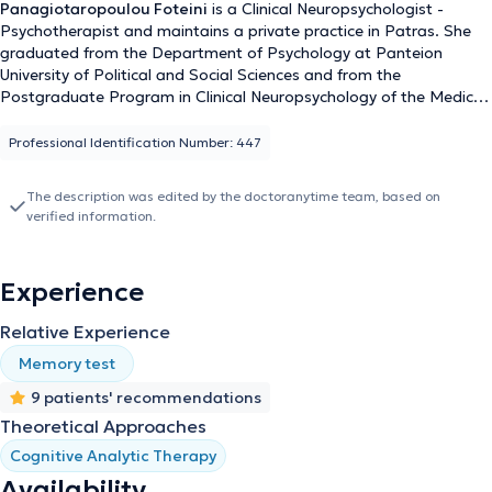
Panagiotaropoulou Foteini
is a Clinical Neuropsychologist -
Psychotherapist and maintains a private practice in Patras. She
graduated from the Department of Psychology at Panteion
University of Political and Social Sciences and from the
Postgraduate Program in Clinical Neuropsychology of the Medical
School at the National and Kapodistrian University of Athens and
McGILL University through the Montreal Neurological Institute
Professional Identification Number: 447
(MNI). She has also been trained in Cognitive Analytic
Psychotherapy.
The description was edited by the doctoranytime team, based on
verified information.
Experience
Relative Experience
Memory test
9 patients' recommendations
Theoretical Approaches
Cognitive Analytic Therapy
Availability