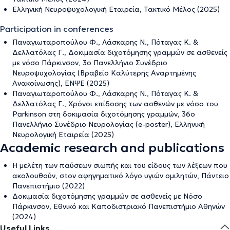
Ελληνική Νευροψυχολογική Εταιρεία, Τακτικό Μέλος (2025)
Participation in conferences
Παναγιωταροπούλου Φ., Λάσκαρης Ν., Πόταγας Κ. &
Δελλατόλας Γ., Δοκιμασία διχοτόμησης γραμμών σε ασθενείς
με νόσο Πάρκινσον, 3ο Πανελλήνιο Συνέδριο
Νευροψυχολογίας (Βραβείο Καλύτερης Αναρτημένης
Ανακοίνωσης), ΕΝΨΕ (2025)
Παναγιωταροπούλου Φ., Λάσκαρης Ν., Πόταγας Κ. &
Δελλατόλας Γ., Χρόνοι επίδοσης των ασθενών με νόσο του
Parkinson στη δοκιμασία διχοτόμησης γραμμών, 36ο
Πανελλήνιο Συνέδριο Νευρολογίας (e-poster), Ελληνική
Νευρολογική Εταιρεία (2025)
Academic research and publications
Η μελέτη των παύσεων σιωπής και του είδους των λέξεων που
ακολουθούν, στον αφηγηματικό λόγο υγιών ομιλητών, Πάντειο
Πανεπιστήμιο (2022)
Δοκιμασία διχοτόμησης γραμμών σε ασθενείς με Νόσο
Πάρκινσον, Εθνικό και Καποδιστριακό Πανεπιστήμιο Αθηνών
(2024)
Useful Links