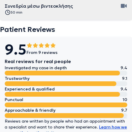
Συνεδρία μέσω βιντεοκλήσης
50 min
Patient Reviews
9.5
From 9 reviews
Real reviews for real people
Investigated my case in depth
9.4
Trustworthy
9.1
Experienced & qualified
9.4
Punctual
10
Approachable & friendly
9.7
Reviews are written by people who had an appointment with
a specialist and want to share their experience.
Learn how we