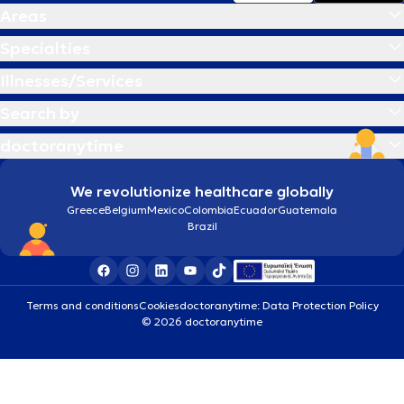
Areas
Specialties
Illnesses/Services
Search by
doctoranytime
We revolutionize healthcare globally
Greece
Belgium
Mexico
Colombia
Ecuador
Guatemala
Brazil
Terms and conditions
Cookies
doctoranytime: Data Protection Policy
© 2026 doctoranytime