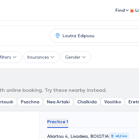
Find
L
ilters
Insurances
Gender
with online booking. Try these nearby instead.
ntoudi
Psachna
Nea Artaki
Chalkida
Vasiliko
Eret
Practice 1
Aliartou 4, Livadeia, ΒΟΙΩΤΙΑ
48,5 km