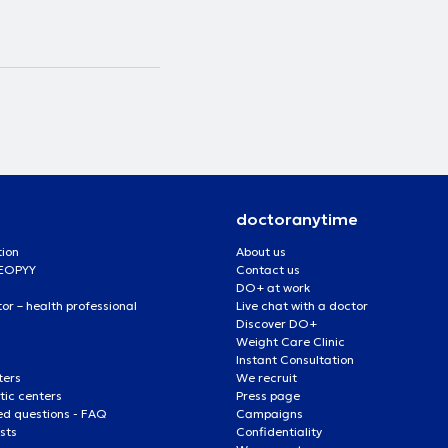
doctoranytime
tion
About us
 EOPYY
Contact us
DO+ at work
r – health professional
Live chat with a doctor
Discover DO+
Weight Care Clinic
Instant Consultation
ters
We recruit
ic centers
Press page
ed questions - FAQ
Campaigns
ists
Confidentiality