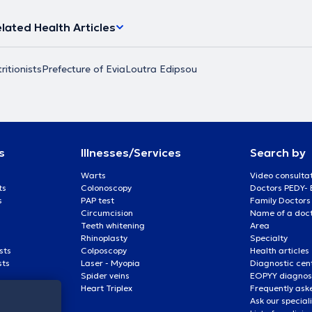
ρακτική της
άστηκε για 3
lated Health Articles
κές
ή ανεπάρκεια,
σμός και
ritionists
Prefecture of Evia
Loutra Edipsou
διαιτολογικών
τητας της
σκεται στην
υστηματικά τις
και Σεμιναρίων
οποίηση ως
ό τον Διεθνή
s
Illnesses/Services
Search by
ιαιτολογίας και
ου, όπου
Warts
Video consulta
ούς λόγους και
ts
Colonoscopy
Doctors PEDY-
τροφικές
s
PAP test
Family Doctors
ακχαρώδης
Circumcision
Name of a docto
για αθλητές,
Teeth whitening
Area
άζουσες
Rhinoplasty
Specialty
οι
sts
Colposcopy
Health articles
πτυξης
sts
Laser - Myopia
Diagnostic cen
άζα, ενυδάτωση
Spider veins
EOPYY diagnost
ολισμού,
Heart Triplex
Frequently ask
 μέσης και
Ask our special
υχόμετρου για