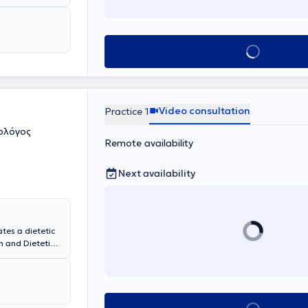
Book appointmen
Video consultation
Practice 1
ολόγος
Remote availability
Next availability
tes a dietetic
n and Dietetics
om Harokopio
ersity and
ogram of the
th a wide range
ar diseases,