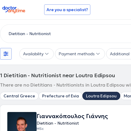
doctoranytime
Are you a specialist?
Availability
Payment methods
Additional f
1
Dietitian - Nutritionist near Loutra Edipsou
There are no Dietitians - Nutritionists in Loutra Edipsou 
Central Greece
Prefecture of Evia
Loutra Edipsou
Ma
Γιαννακόπουλος Γιάννης
Dietitian - Nutritionist
MSc