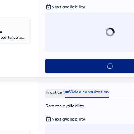
Next availability
αι
η του Τμήματος
υ Αθηνών και
φή από την
απτυχιακή της
ια του αίματος
ν της,
Book appointmen
είο Βόλου
 της θρεπτικής
ιδεύτηκε στη
τητας και
Video consultation
Practice 1
εις της
νέδρια,
Remote availability
είναι απόφοιτη
 Αριστοτελείου
Next availability
ημαϊκό της
της στόχος