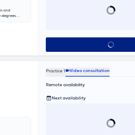
φικής φροντίδας
 υγεία, την
on
and
e degrees
of Crete) and
he University of
ritional support
nic and acute
diabetes, type 2
Book appointmen
tary programs
idual's daily
in a welcoming
or remote
or without
Video consultation
Practice 1
nce.
Remote availability
Next availability