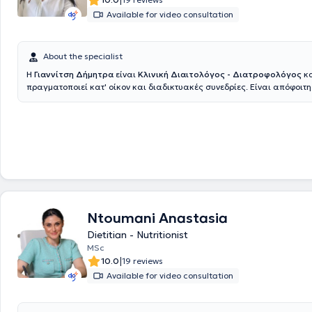
|
Available for video consultation
About the specialist
Η
Γιαννίτση Δήμητρα
είναι
Κλινική Διαιτολόγος - Διατροφολόγος
κ
πραγματοποιεί κατ' οίκον και διαδικτυακές συνεδρίες. Είναι απόφοιτ
Επιστήμης Διαιτολογίας - Διατροφής του Χαροκοπείου Πανεπιστημίο
κάτοχος Μεταπτυχιακού Διπλώματος Ειδίκευσης στην Κλινική Διατρο
Ιατρική Σχολή του Αριστοτελείου Πανεπιστημίου Θεσσαλονίκης. Η μετ
έρευνα αφορούσε την επίδραση των τροφίμων με προβιοτικά στα λιπίδ
σε άτομα με υπέρβαρο και παχυσαρκία. Κατά τη διάρκεια των σπουδώ
πραγματοποίησε την κλινική της πρακτική άσκηση στο Γενικό Νοσοκομ
«Αχιλλοπούλειο», όπου απέκτησε σημαντική εμπειρία στην αξιολόγηση
κατάστασης και στη διατροφική υποστήριξη ασθενών. Επιπλέον, εκπα
Χημική Υπηρεσία Βόλου, διευρύνοντας τις γνώσεις της σε θέματα ποιό
ασφάλειας τροφίμων. Είναι μέλος του Πανελλήνιου Συλλόγου Διαιτολόγων -
Ntoumani Anastasia
Διατροφολόγων και φροντίζει να ενημερώνεται διαρκώς για τις εξελίξ
Dietitian - Nutritionist
επιστήμης της διατροφής μέσω της συμμετοχής της σε επιστημονικά συ
MSc
σεμινάρια και προγράμματα συνεχιζόμενης εκπαίδευσης. Παράλληλα
|
10.0
19 reviews
δραστηριοποιείται ως εκπαιδεύτρια στο ΙΕΚ ΔΗΜΗΤΡΑ. Επιπρόσθετα, 
του Τμήματος Ιστορίας και Αρχαιολογίας της Φιλοσοφικής Σχολής του
Available for video consultation
Πανεπιστημίου Θεσσαλονίκης, γεγονός που αναδεικνύει το ευρύ ακαδ
υπόβαθρο και την πολυδιάστατη προσέγγισή της στη γνώση. Βασικός 