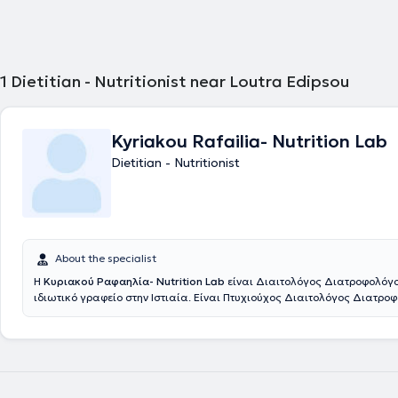
1
Dietitian - Nutritionist near Loutra Edipsou
Kyriakou Rafailia- Nutrition Lab
Dietitian - Nutritionist
About the specialist
Η
Κυριακού Ραφαηλία- Nutrition Lab
είναι Διαιτολόγος Διατροφολόγο
ιδιωτικό γραφείο στην Ιστιαία. Είναι Πτυχιούχος Διαιτολόγος Διατρο
ΑΤΕΙ Θεσσαλίας από το 2016 και μέλος της Ένωσης Διαιτολόγων-Δι
Ελλάδος με Εξειδίκευση στην Διατροφική και Ψυχολογική αντιμετώπ
(Master Practitioner in Eating Disorders & Obesity) όπως η Νευρική Αν
Νευρική Βουλιμία και η Ψυχογενής Παχυσαρκία στο Κέντρο Εκπαίδευσ
Αντιμετώπισης Διατροφικών Διαταραχών (ΚΕΑΔΔ). Το Πρόγραμμα τελ
εποπτεία του National Centre for Eating Disorders της Μεγάλης Βρετα