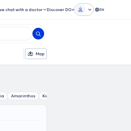
ive chat with a doctor
Discover DO+
EN
Map
ria
Amarinthos
Kimi
Aliveri
Karystos