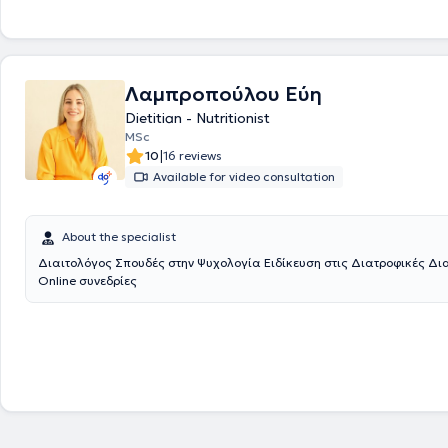
hypertension, etc.) and sports nutrition in both adults and children. Addi
provides personalized nutrition plans for breastfeeding women, preg
individuals with eating disorders. Her goal is to promote lifestyle chang
adoption of healthy habits without deprivation, and the improvement of
relationship with food. She regularly participates in nutrition conferen
Λαμπροπούλου Εύη
seminars and frequently speaks on nutrition topics in schools and spor
Dietitian - Nutritionist
MSc
|
10
16 reviews
Available for video consultation
About the specialist
Διαιτολόγος Σπουδές στην Ψυχολογία Ειδίκευση στις Διατροφικές Δ
Online συνεδρίες