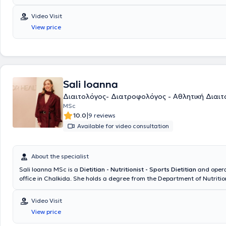
Video Visit
View price
Sali Ioanna
Διαιτολόγος- Διατροφολόγος - Αθλητική Διαιτ
MSc
|
10.0
9 reviews
Available for video consultation
About the specialist
Sali Ioanna MSc is a
Dietitian - Nutritionist - Sports Dietitian
and opera
office in Chalkida. She holds a degree from the Department of Nutritio
at the International Hellenic University and a postgraduate degree fr
University. She is currently a Scientific Collaborator at Harokopio Univ
Video Visit
participates in the
"National Action Against Childhood Obesity"
, a pr
View price
Ministry of Health in collaboration with UNICEF. She has experience wi
of cases, focusing on clinical nutrition (diabetes mellitus, cardiovascul