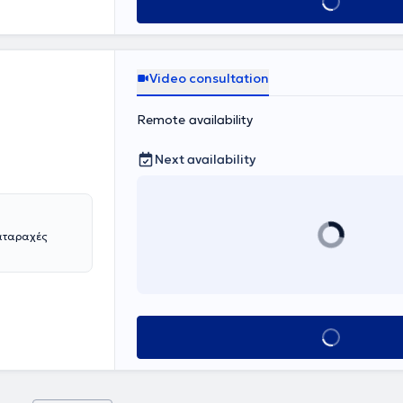
Book appointmen
tionally, she
nant women, and
es, the
 individuals'
ces and
Video consultation
ts teams.
Remote availability
Next availability
ιαταραχές
Book appointmen