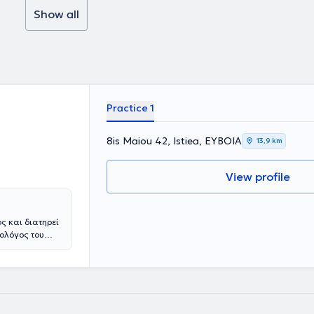
Show all
Practice 1
8is Maiou 42, Istiea, ΕΥΒΟΙΑ
13,9 km
View profile
ς και διατηρεί
φολόγος του
ατροφολόγων
ιση διαταραχών
ορεξία, η
ης και
εί υπό την
νίας και είναι