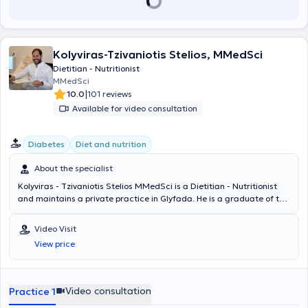
Kolyviras-Tzivaniotis Stelios, MMedSci
Dietitian - Nutritionist
MMedSci
|
10.0
101 reviews
Available for video consultation
Diabetes
Diet and nutrition
About the specialist
Kolyviras - Tzivaniotis Stelios MMedSci is a Dietitian - Nutritionist
and maintains a private practice in Glyfada. He is a graduate of the
Department of Nutrition Science and Dietetics at the Hellenic
Mediterranean University of Crete and holds postgraduate degrees
Video Visit
from the Medical School of the National and Kapodistrian University
View price
of Athens in Pathology of Pregnancy and in Environmental Issues
Management with Health Impacts. He completed his internship and
worked as a Clinical Dietitian Nutritionist at IASO General Clinic. He
has served as a Scientific collaborator in clinics and private medical
Video consultation
Practice 1
offices, catering companies, and sports clubs as the responsible