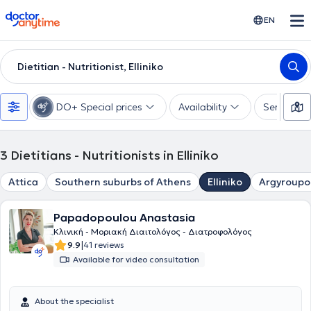
doctoranytime
EN
Dietitian - Nutritionist, Elliniko
DO+ Special prices
Availability
Services
3
Dietitians - Nutritionists in Elliniko
Attica
Southern suburbs of Athens
Elliniko
Argyroupol
Papadopoulou Anastasia
Κλινική - Μοριακή Διαιτολόγος - Διατροφολόγος
|
9.9
41 reviews
Available for video consultation
About the specialist