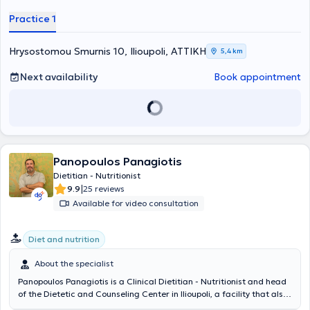
extensive research portfolio and publications in internationally
Practice 1
recognized medical scientific journals. Additionally, he participates
as a speaker or organizer in numerous conferences both in Greece
and abroad. He is a member of numerous scientific medical
Hrysostomou Smurnis 10, Ilioupoli, ΑΤΤΙΚΗ
5,4 km
associations, has a rich portfolio of articles in the periodical press,
and frequent television appearances. He has many years of
Next availability
Book appointment
experience in his private practice and teaches his scientific field at
university, public, and private educational institutions.
Panopoulos Panagiotis
Dietitian - Nutritionist
|
9.9
25 reviews
Available for video consultation
Diet and nutrition
About the specialist
Panopoulos Panagiotis is a Clinical Dietitian - Nutritionist and head
of the Dietetic and Counseling Center in Ilioupoli, a facility that also
operates a Mental Health Counselor. Mr. Panopoulos specializes in