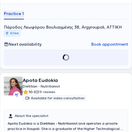
την διατροφή της εγκύου και της θηλάζουσας μητέρας, στη
ισχυρό εργαλείο για τη βελτίωση της σωματικής και της ψυχικής
διατροφή για την πρόληψη και αντιμετώπιση της οστεοπενίας και
ευεξίας. Στόχος της είναι να σας βοηθήσει να αποκτήσετε έναν
οστεοπόρωσης, στη διατροφή για την προεμμηνόπαυση/
υγιή, γεμάτο ενέργεια οργανισμό και ένα σώμα που ενισχύει την
Practice 1
εμμηνόπαυση και στη διατροφή για βελτίωση αθλητικής απόδοσης.
αυτοπεποίθησή σας και σας κάνει να νιώθετε όμορφα κάθε μέρα!
Πάροδος Λεωφόρου Βουλιαγμένης 38, Argyroupoli, ΑΤΤΙΚΗ
0,1 km
Next availability
Book appointment
Apota Eudokia
Dietitian - Nutritionist
|
10.0
39 reviews
Available for video consultation
About the specialist
Apota Eudokia is a
Dietitian - Nutritionist
and operates a private
practice in Ilioupoli. She is a graduate of the Higher Technological