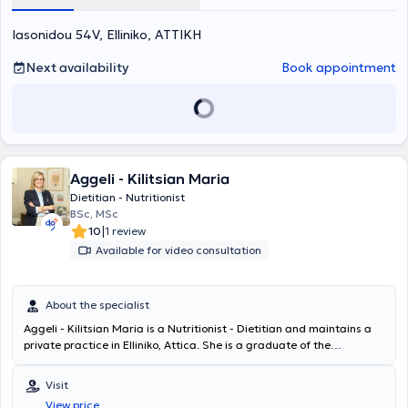
Iasonidou 54V, Elliniko, ΑΤΤΙΚΗ
Next availability
Book appointment
Aggeli - Kilitsian Maria
Dietitian - Nutritionist
BSc, MSc
|
10
1 review
Available for video consultation
About the specialist
Aggeli - Kilitsian Maria is a Nutritionist - Dietitian and maintains a
private practice in Elliniko, Attica. She is a graduate of the
Technological Educational Institute of Crete and holds a Master's
degree (MSc) titled "Food, Nutrition, and Microbiome" from the
Visit
Medical School of Democritus University of Thrace in Health
View price