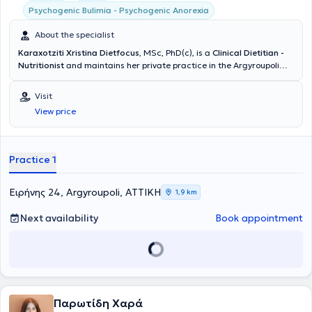
Psychogenic Bulimia - Psychogenic Anorexia
About the specialist
Karaxotziti Xristina Dietfocus
, MSc, PhD(c), is a
Clinical Dietitian -
Nutritionist
and maintains her private practice in the Argyroupoli
area. She is specialized in
Clinical Nutrition
at the Medical School of
Aristotle University of Thessaloniki and is a PhD candidate at the
Visit
Agricultural University of Athens, Department of Human Nutrition
View price
Science. Her scientific interests focus on clinical nutrition, eating
disorders, and obesity management. She provides personalized,
evidence-based nutritional guidance aimed at improving health,
restoring a balanced relationship with food, and supporting
Practice 1
sustainable lifestyle changes.
Ειρήνης 24, Argyroupoli, ΑΤΤΙΚΗ
1,9 km
Next availability
Book appointment
Παρωτίδη Χαρά