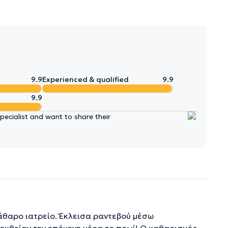
9.9
Experienced & qualified
9.9
9.9
ecialist and want to share their
άθαρο ιατρείο. Έκλεισα ραντεβού μέσω