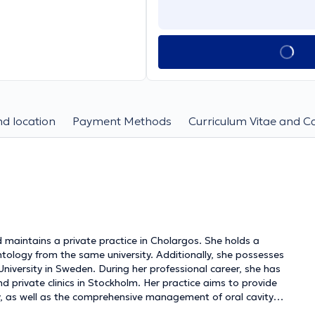
d location
Payment Methods
Curriculum Vitae and C
 maintains a private practice in Cholargos. She holds a
ology from the same university. Additionally, she possesses
University in Sweden. During her professional career, she has
 private clinics in Stockholm. Her practice aims to provide
gy, as well as the comprehensive management of oral cavity
ollaborators who focus on the functional and aesthetic