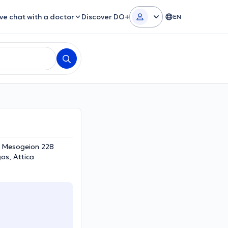
ive chat with a doctor
Discover DO+
EN
s Mesogeion 228
os, Attica