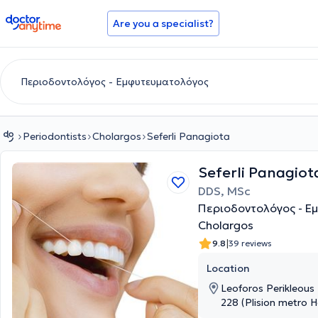
doctoranytime
Are you a specialist?
Periodontists
Cholargos
Seferli Panagiota
Seferli Panagiot
DDS, MSc
Περιοδοντολόγος - Ε
Cholargos
|
9.8
39 reviews
Location
Leoforos Perikleous
228 (Plision metro H
Attica