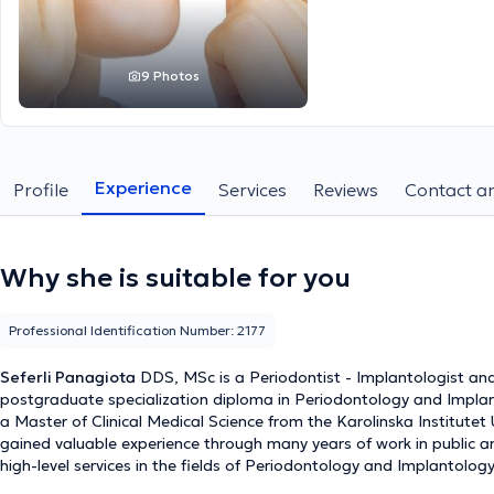
9 Photos
Experience
Profile
Services
Reviews
Contact an
Why she is suitable for you
Professional Identification Number: 2177
Seferli Panagiota
DDS, MSc is a Periodontist - Implantologist and
postgraduate specialization diploma in Periodontology and Implant
a Master of Clinical Medical Science from the Karolinska Institutet 
gained valuable experience through many years of work in public and
high-level services in the fields of Periodontology and Implantolo
issues. She addresses all dental needs with internal and external c