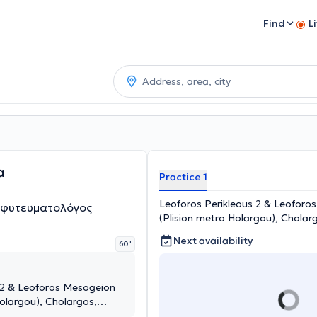
Find
L
a
Practice 1
Leoforos Perikleous 2 & Leoforo
μφυτευματολόγος
(Plision metro Holargou), Cholarg
Next availability
60 '
 2 & Leoforos Mesogeion
olargou), Cholargos,