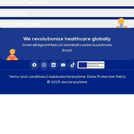
Illnesses/Services
Search by
doctoranytime
We revolutionize healthcare globally
Greece
Belgium
Mexico
Colombia
Ecuador
Guatemala
Brazil
Terms and conditions
Cookies
doctoranytime: Data Protection Policy
© 2026 doctoranytime