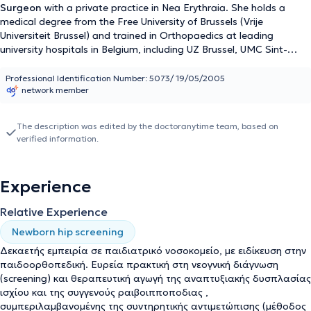
Surgeon
with a private practice in Nea Erythraia. She holds a
medical degree from the Free University of Brussels (Vrije
Universiteit Brussel) and trained in Orthopaedics at leading
university hospitals in Belgium, including UZ Brussel, UMC Sint-
Pieter, UKZKF (University Children's Hospital Brussels), AZ Sint Jan
Bruges, and UZ Gent. Her postgraduate training focused on
Professional Identification Number: 5073/ 19/05/2005
network member
paediatric orthopaedic surgery, with particular emphasis on
congenital and acquired deformities, hip and lower limb pathology,
scoliosis, and neuromuscular disorders. Throughout her career, she
The description was edited by the doctoranytime team, based on
has participated in a large number of specialized surgical
verified information.
procedures and has extensive experience in prenatal and neonatal
screening for hip dysplasia, management of clubfoot and flatfoot,
correction of congenital lower limb anomalies, as well as the
Experience
guidance of children with motor or developmental disorders (such
as cerebral palsy or syndromes). Since 2014, she has been working
Relative Experience
in Greece, initially at IASO Paidos and currently at her private
practice in Nea Erythraia, providing specialized, personalized, and
Newborn hip screening
modern treatments for children and adolescents. Finally, Dr.
Δεκαετής εμπειρία σε παιδιατρικό νοσοκομείο, με ειδίκευση στην
Stratigoula is fluent in Greek, English, Dutch, and French and is an
παιδοορθοπεδική. Ευρεία πρακτική στη νεογνική διάγνωση
active member of the Athens Medical Association and the Belgian
(screening) και θεραπευτική αγωγή της αναπτυξιακής δυσπλασίας
Orthopaedic Society.
ισχίου και της συγγενούς ραιβοιπποποδιας ,
συμπεριλαμβανομένης της συντηρητικής αντιμετώπισης (μέθοδος