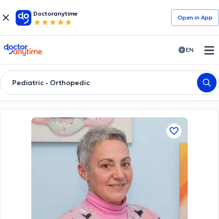
Doctoranytime
Open in Αpp
doctoranytime
EN
Pediatric - Orthopedic