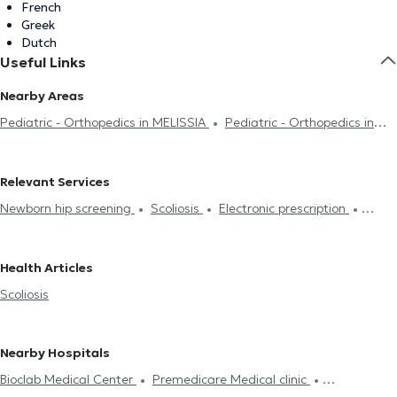
French
Greek
Dutch
Useful Links
Nearby Areas
Pediatric - Orthopedics in MELISSIA
Pediatric - Orthopedics in
NEA IONIA
Pediatric - Orthopedics in PSYCHIKO
Pediatric -
Orthopedics in ILION
Pediatric - Orthopedics in GIZI
Pediatric -
Relevant Services
Orthopedics in AMPELOKIPOI
Newborn hip screening
Scoliosis
Electronic prescription
Sports injuries
Health Articles
Scoliosis
Nearby Hospitals
Bioclab Medical Center
Premedicare Medical clinic