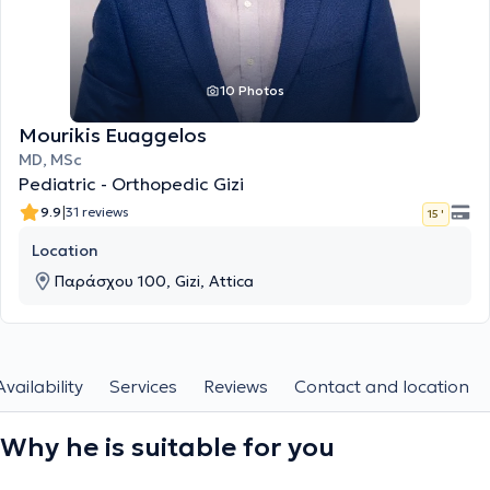
10 Photos
Mourikis Euaggelos
MD, MSc
Pediatric - Orthopedic Gizi
|
9.9
31 reviews
15 '
Location
Παράσχου 100, Gizi, Attica
Availability
Services
Reviews
Contact and location
Why he is suitable for you