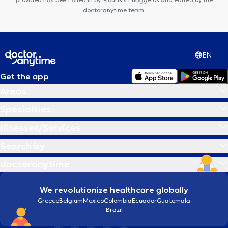
doctoranytime team.
EN
Get the app
Areas
Specialties
Illnesses/Services
Search by
doctoranytime
We revolutionize healthcare globally
Greece
Belgium
Mexico
Colombia
Ecuador
Guatemala
Brazil