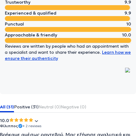
Trustworthy
9.9
Experienced & qualified
9.9
Punctual
10
Approachable & friendly
10.0
Reviews are written by people who had an appointment with
a specialist and want to share their experience.
Learn how we
ensure their authenticity
All (31)
Positive (31)
Neutral (0)
Negative (0)
10.0
Φίλιππος
• 2 reviews
Βρήκαμε αμέσως ραντεβού. Μας εξήγησε αναλυτικά και