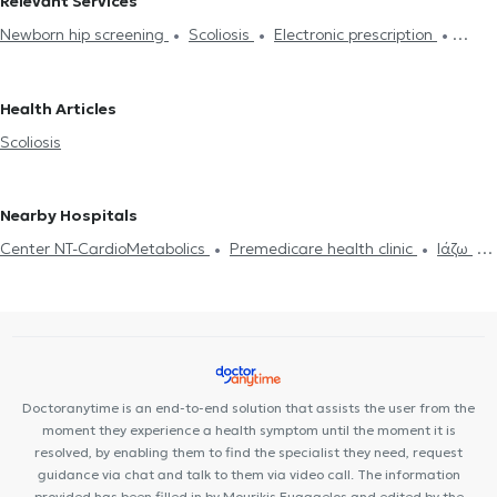
Relevant Services
Pediatric - Orthopedics in GLYFADA
Pediatric - Orthopedics in
Newborn hip screening
Scoliosis
Electronic prescription
NEA ERYTHRAIA
Sports injuries
Health Articles
Scoliosis
Nearby Hospitals
Center NT-CardioMetabolics
Premedicare health clinic
Ιάζω
Premedicare Medical clinic
Bioclab Medical Center
Doctoranytime is an end-to-end solution that assists the user from the
moment they experience a health symptom until the moment it is
resolved, by enabling them to find the specialist they need, request
guidance via chat and talk to them via video call. The information
provided has been filled in by Mourikis Euaggelos and edited by the