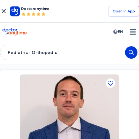
Doctoranytime
Open in Αpp
doctoranytime
EN
Pediatric - Orthopedic