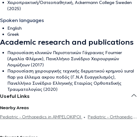
Χειροπρακτική/Οστεοπαθητική, Ackermann College Sweden
(2025)
Spoken languages
English
Greek
Academic research and publications
Παρουσίαση κλινικών Περιστατικών Γάγραινας Fournier
(Αμαλία Φλέμινκ), Πανελλήνιο Συνέδριο Χειρουργικών
Λοιμώξεων (2017)
Παρουσίαση χειρουργικής τεχνικής δερματικού κρημνού sural
flap για έλλειμα ακρου ποδός (Γ.Ν.Α Ευαγγελισμός),
Πανελλήνιο Συνέδριο Ελληνικής Εταιρίας Ορθοπεδικής
Τραυματολογίας (2020)
Useful Links
Nearby Areas
Pediatric - Orthopedics in AMPELOKIPOI
Pediatric - Orthopedics
in PSYCHIKO
Pediatric - Orthopedics in NEA IONIA
Pediatric -
Orthopedics in ILION
Pediatric - Orthopedics in MELISSIA