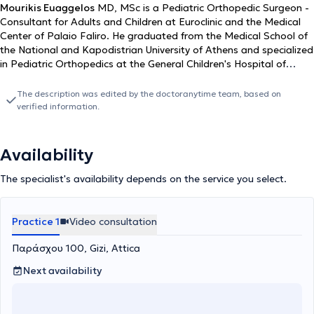
Mourikis Euaggelos
MD, MSc is a Pediatric Orthopedic Surgeon -
Consultant for Adults and Children at Euroclinic and the Medical
Center of Palaio Faliro. He graduated from the Medical School of
the National and Kapodistrian University of Athens and specialized
in Pediatric Orthopedics at the General Children's Hospital of
Athens "Agia Sofia" and in the Spine Department of G.N.A. KAT
(Scoliosis/Kyphosis). He has completed further training in
The description was edited by the doctoranytime team, based on
Musculoskeletal Ultrasound at Sonopedics UK (United Kingdom),
verified information.
medical acupuncture at ICMART, and additional training at
Ackermann College Sweden. He possesses extensive experience in
cases of trauma and sports injuries, assessment of spinal
Availability
disorders (Scoliosis, Kyphosis), as well as chronic conditions such
as avascular necrosis of the femoral head, slipped capital femoral
The specialist's availability depends on the service you select.
epiphysis, and osteonecrosis. He undertakes surgical cases as well
as the assessment and follow-up of non-surgical cases. The use of
ultrasound in the pediatric population is of even greater value as
Practice 1
Video consultation
every effort is made to avoid radiation exposure.
Παράσχου 100, Gizi, Attica
Next availability