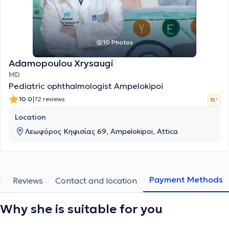
10 Photos
Adamopoulou Xrysaugi
MD
Pediatric ophthalmologist Ampelokipoi
|
10.0
72 reviews
15 '
Location
Λεωφόρος Κηφισίας 69, Ampelokipoi, Attica
Payment Methods
e
Reviews
Contact and location
Why she is suitable for you