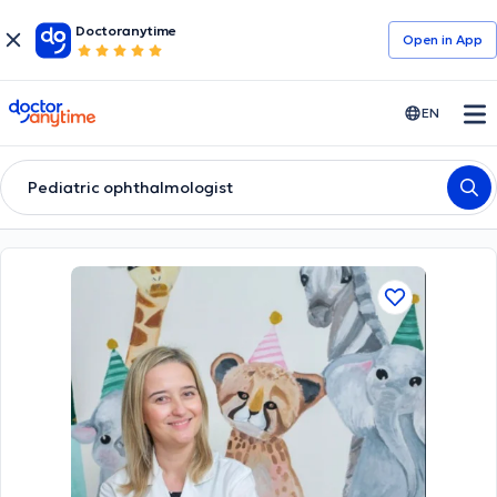
Doctoranytime
Open in Αpp
doctoranytime
EN
Pediatric ophthalmologist