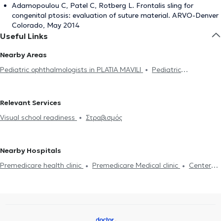
Adamopoulou C, Patel C, Rotberg L. Frontalis sling for
congenital ptosis: evaluation of suture material. ARVO-Denver
Colorado, May 2014
Useful Links
Nearby Areas
Pediatric ophthalmologists in PLATIA MAVILI
Pediatric
ophthalmologists in ILISIA
Pediatric ophthalmologists in PATISIA
Pediatric ophthalmologists in NEA SMIRNI
Pediatric
Relevant Services
ophthalmologists in MAROUSI
Pediatric ophthalmologists in
Visual school readiness
Στραβισμός
PALAIO FALIRO
Nearby Hospitals
Premedicare health clinic
Premedicare Medical clinic
Center
NT-CardioMetabolics
Bioclab Medical Center
Ιάζω