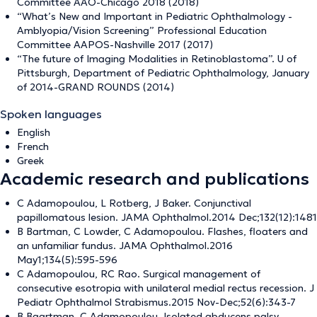
Committee AAO-Chicago 2018 (2018)
“What’s New and Important in Pediatric Ophthalmology -
Amblyopia/Vision Screening” Professional Education
Committee AAPOS-Nashville 2017 (2017)
“The future of Imaging Modalities in Retinoblastoma”. U of
Pittsburgh, Department of Pediatric Ophthalmology, January
of 2014-GRAND ROUNDS (2014)
Spoken languages
English
French
Greek
Academic research and publications
C Adamopoulou, L Rotberg, J Baker. Conjunctival
papillomatous lesion. JAMA Ophthalmol.2014 Dec;132(12):1481
B Bartman, C Lowder, C Adamopoulou. Flashes, floaters and
an unfamiliar fundus. JAMA Ophthalmol.2016
May1;134(5):595-596
C Adamopoulou, RC Rao. Surgical management of
consecutive esotropia with unilateral medial rectus recession. J
Pediatr Ophthalmol Strabismus.2015 Nov-Dec;52(6):343-7
B Baartman, C Adamopoulou. Isolated abducens palsy