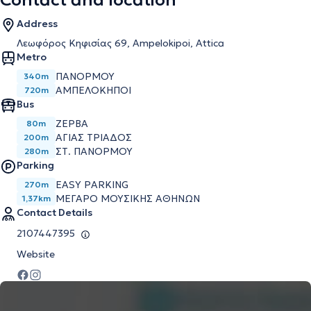
Contact and location
Address
Λεωφόρος Κηφισίας 69, Ampelokipoi, Attica
Metro
ΠΑΝΌΡΜΟΥ
340m
ΑΜΠΕΛΌΚΗΠΟΙ
720m
Bus
ΖΕΡΒΑ
80m
ΑΓΙΑΣ ΤΡΙΑΔΟΣ
200m
ΣΤ. ΠΑΝΟΡΜΟΥ
280m
Parking
EASY PARKING
270m
ΜΕΓΆΡΟ ΜΟΥΣΙΚΉΣ ΑΘΗΝΏΝ
1,37km
Contact Details
2107447395
Website