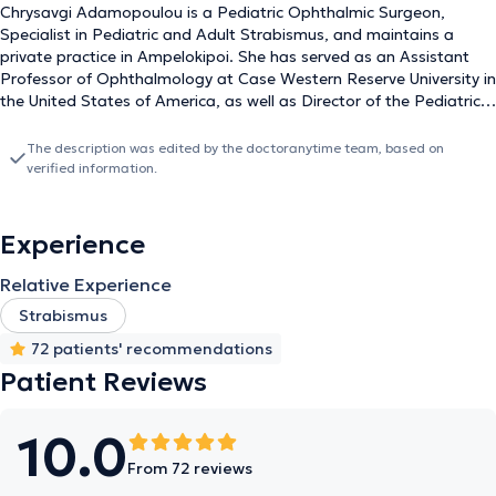
Chrysavgi Adamopoulou is a Pediatric Ophthalmic Surgeon,
Specialist in Pediatric and Adult Strabismus, and maintains a
private practice in Ampelokipoi. She has served as an Assistant
Professor of Ophthalmology at Case Western Reserve University in
the United States of America, as well as Director of the Pediatric
Ophthalmology and Strabismus Department at MetroHealth
Medical Center, Cleveland, Ohio, USA. After completing her studies
The description was edited by the doctoranytime team, based on
at the Medical School of the National and Kapodistrian University
verified information.
of Athens, she continued her training in the United States where
she obtained her Ophthalmology specialty at Georgetown
University in Washington, DC, and subspecialized in Pediatric
Experience
Ophthalmology and Adult and Pediatric Strabismus Surgery at
the Children’s Hospital of Michigan and the Kresge Eye Institute of
Relative Experience
Michigan. She has extensive experience in the surgical
Strabismus
management of pediatric ophthalmologic conditions such as
strabismus, congenital cataracts, retinopathy of prematurity, as
72 patients' recommendations
well as in the surgical treatment of adult strabismus. She holds
Patient Reviews
certification from the American Board of Ophthalmology (ABO), is
a member of the American Academy of Ophthalmology (AAO),
and the American Association of Pediatric Ophthalmology &
10.0
Strabismus (AAPOS). She served as a member of the Professional
From 72 reviews
Education Committee of AAPOS for five consecutive years (2015-