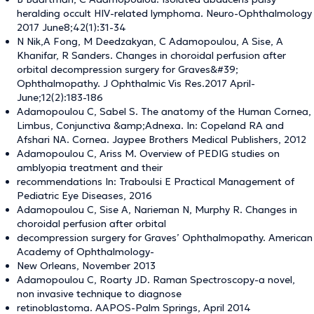
heralding occult HIV-related lymphoma. Neuro-Ophthalmology
2017 June8;42(1):31-34
N Nik,A Fong, M Deedzakyan, C Adamopoulou, A Sise, A
Khanifar, R Sanders. Changes in choroidal perfusion after
orbital decompression surgery for Graves&#39;
Ophthalmopathy. J Ophthalmic Vis Res.2017 April-
June;12(2):183-186
Adamopoulou C, Sabel S. The anatomy of the Human Cornea,
Limbus, Conjunctiva &amp;Adnexa. In: Copeland RA and
Afshari NA. Cornea. Jaypee Brothers Medical Publishers, 2012
Adamopoulou C, Ariss M. Overview of PEDIG studies on
amblyopia treatment and their
recommendations In: Traboulsi E Practical Management of
Pediatric Eye Diseases, 2016
Adamopoulou C, Sise A, Narieman N, Murphy R. Changes in
choroidal perfusion after orbital
decompression surgery for Graves’ Ophthalmopathy. American
Academy of Ophthalmology-
New Orleans, November 2013
Adamopoulou C, Roarty JD. Raman Spectroscopy-a novel,
non invasive technique to diagnose
retinoblastoma. AAPOS-Palm Springs, April 2014