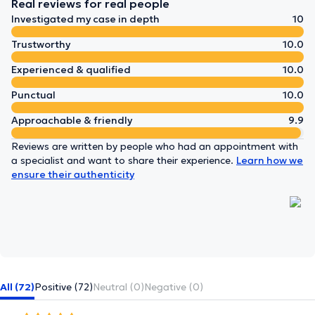
2020), a committee that contributes through lectures and
Real reviews for real people
educational programs to the further training of pediatric
Investigated my case in depth
10
ophthalmologists in America. She was Section Editor of
Eyewikipedia in the field of Pediatric Ophthalmology for three
Trustworthy
10.0
years (2015-2018) and was awarded a Certificate of Excellence for
Experienced & qualified
10.0
her contribution. Additionally, she has publications in major
medical journals and has authored ophthalmology chapters in
Punctual
10.0
medical textbooks.
Approachable & friendly
9.9
Reviews are written by people who had an appointment with
a specialist and want to share their experience.
Learn how we
ensure their authenticity
All (72)
Positive (72)
Neutral (0)
Negative (0)