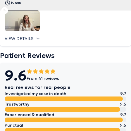
15 min
VIEW DETAILS
Patient Reviews
9.6
From 41 reviews
Real reviews for real people
Investigated my case in depth
9.7
Trustworthy
9.5
Experienced & qualified
9.7
Punctual
9.5