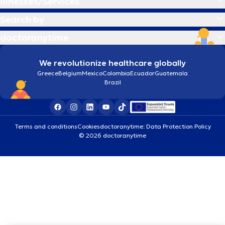
Illnesses/Services
Search by
doctoranytime
We revolutionize healthcare globally
Greece
Belgium
Mexico
Colombia
Ecuador
Guatemala
Brazil
Terms and conditions
Cookies
doctoranytime: Data Protection Policy
© 2026 doctoranytime