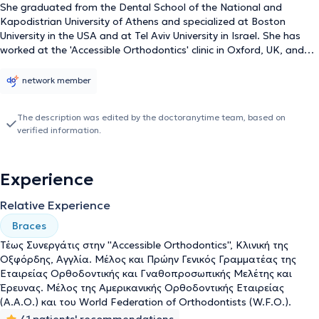
She graduated from the Dental School of the National and
Kapodistrian University of Athens and specialized at Boston
University in the USA and at Tel Aviv University in Israel. She has
worked at the 'Accessible Orthodontics' clinic in Oxford, UK, and
has exclusively practiced Orthodontics since 2004. She has
specialized in Lingual Orthodontics and the technique using clear
network member
aligners, providing alternative solutions for adults through these
innovative methods.
The description was edited by the doctoranytime team, based on
verified information.
Experience
Relative Experience
Braces
Τέως Συνεργάτις στην ''Accessible Orthοdontics'', Κλινική της
Οξφόρδης, Αγγλία. Μέλος και Πρώην Γενικός Γραμματέας της
Εταιρείας Ορθοδοντικής και Γναθοπροσωπικής Μελέτης και
Έρευνας. Μέλος της Αμερικανικής Ορθοδοντικής Εταιρείας
(Α.Α.Ο.) και του World Federation of Orthodontists (W.F.O.).