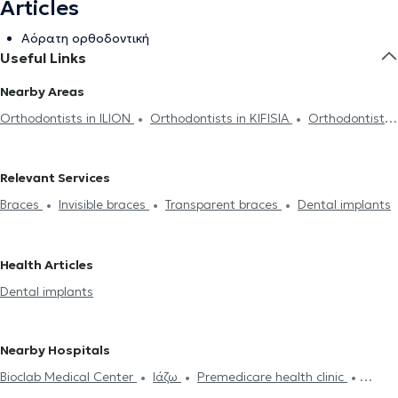
Articles
Αόρατη ορθοδοντική
Useful Links
Nearby Areas
Orthodontists in ILION
Orthodontists in KIFISIA
Orthodontists
in MAROUSI
Orthodontists in ANO PATISIA
Orthodontists in
PETROUPOLI
Orthodontists in CHALANDRI
Orthodontists in
Relevant Services
KATO PATISIA
Orthodontists in PERISTERI
Orthodontists in
Braces
Invisible braces
Transparent braces
Dental implants
MELISSIA
Orthodontists in NEO PSYCHIKO
Orthodontists in
GIZI
Orthodontists in VRILISSIA
Orthodontists in AMPELOKIPOI
Orthodontists in CHOLARGOS
Orthodontists in ATHENS
Health Articles
Orthodontists in PLATIA MAVILI
Orthodontists in AIGALEO
Dental implants
Orthodontists in PAGRATI
Orthodontists in ILISIA
Orthodontists in KESARIANI
Nearby Hospitals
Bioclab Medical Center
Ιάζω
Premedicare health clinic