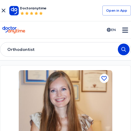
Doctoranytime
Open in Αpp
doctoranytime
EN
Orthodontist