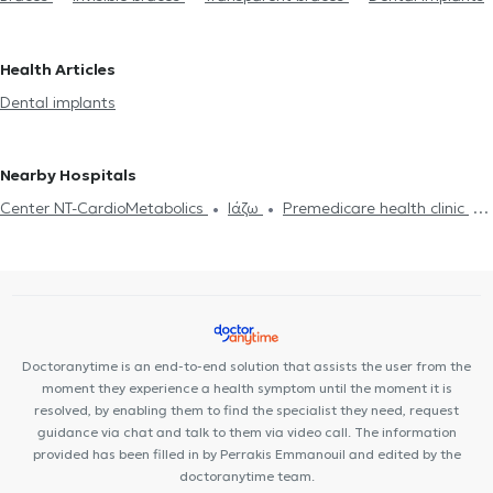
Orthodontists in PERISTERI
Orthodontists in PAGRATI
Orthodontists in ARGYROUPOLI
Orthodontists in ATHENS
Orthodontists in ELLINIKO
Orthodontists in GIZI
Orthodontists
Health Articles
in ILISIA
Orthodontists in KESARIANI
Orthodontists in KATO
Dental implants
PATISIA
Orthodontists in PLATIA MAVILI
Orthodontists in
PETROUPOLI
Orthodontists in AMPELOKIPOI
Nearby Hospitals
Center NT-CardioMetabolics
Ιάζω
Premedicare health clinic
Premedicare Medical clinic
Bioclab Medical Center
Doctoranytime is an end-to-end solution that assists the user from the
moment they experience a health symptom until the moment it is
resolved, by enabling them to find the specialist they need, request
guidance via chat and talk to them via video call. The information
provided has been filled in by Perrakis Emmanouil and edited by the
doctoranytime team.