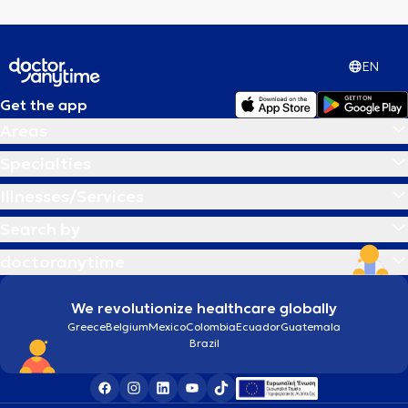
EN
Get the app
Areas
Specialties
Illnesses/Services
Search by
doctoranytime
We revolutionize healthcare globally
Greece
Belgium
Mexico
Colombia
Ecuador
Guatemala
Brazil