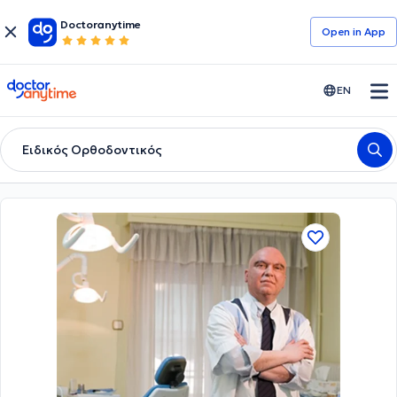
Doctoranytime
Open in Αpp
doctoranytime
EN
Ειδικός Ορθοδοντικός