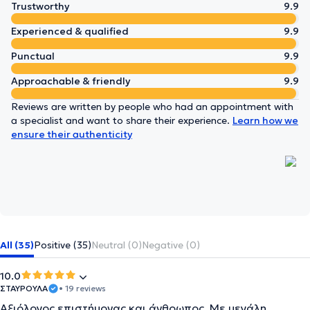
Trustworthy
9.9
Experienced & qualified
9.9
Punctual
9.9
Approachable & friendly
9.9
Reviews are written by people who had an appointment with
a specialist and want to share their experience.
Learn how we
ensure their authenticity
All (35)
Positive (35)
Neutral (0)
Negative (0)
10.0
ΣΤΑΥΡΟΥΛΑ
• 19 reviews
Αξιόλογος επιστήμονας και άνθρωπος. Με μεγάλη