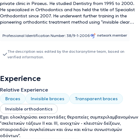
private clinic in Piraeus. He studied Dentistry from 1995 to 2000.
He specialized in Orthodontics and has held the title of Specialist
Orthodontist since 2007. He underwent further training in the
pioneering orthodontic treatment method using "invisible clear
aligners" for adolescents and adults. He has completed hundreds
of treatments to date, including "skeletal Class II and III
network member
Professional Identification Number: 38/9-1-2006
malocclusions, open and deep bites, crossbites, and upper and
lower dental crowding." He is a member of the Preventive Team of
The description was edited by the doctoranytime team, based on
Piraeus and annually visits dozens of schools, providing his services
verified information.
voluntarily. Finally, he is a founding member of the Scientific
Society of Sports Dentistry, which is active in the prevention of
dental trauma during all types of sports activities.
Experience
Relative Experience
Braces
Invisible braces
Transparent braces
Invisible orthodontics
Έχει ολοκληρώσει εκατοντάδες θεραπείες συμπεριλαμβανομένων
"σκελετικών τάξεων II και ΙΙΙ, ανοιχτών - κλειστών δείξεων,
σταυροειδών συγκλείσεων και άνω και κάτω συνωστισμών
οδόντων".