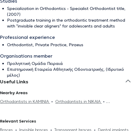
Studies
Specialization in Orthodontics - Specialist Orthodontist title,
(2007)
Postgraduate training in the orthodontic treatment method
with "invisible clear aligners" for adolescents and adults
Professional experience
Orthodontist, Private Practice, Piraeus
Organisations member
Προληπτική Ομάδα Πειραιά
Επιστημονική Εταιρεία Αθλητικής Οδοντιατρικής, (Ιδρυτικό
μέλος)
Useful Links
Nearby Areas
Orthodontists in KAMINIA
Orthodontists in NIKAIA
Orthodontists in PALAIO FALIRO
Orthodontists in KALLITHEA
Orthodontists in NEA SMIRNI
Orthodontists in AIGALEO
Relevant Services
Orthodontists in AGIOS DIMITRIOS
Orthodontists in ALIMOS
Braces
Invisible braces
Transparent braces
Dental implants