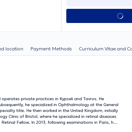
d location
Payment Methods
Curriculum Vitae and C
perates private practices in Kypseli and Tavros. He
Subsequently, he specialized in Ophthalmology at the General
ialty title. He then worked in the United Kingdom, initially
y Clinic of Bristol, where he specialized in retinal diseases
Retinal Fellow. In 2013, following examinations in Paris, he
of the European Board of Ophthalmology) and is a member