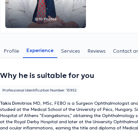
10 Photos
Experience
Profile
Services
Reviews
Contact an
Why he is suitable for you
Professional Identification Number: 15952
Takis Dimitrios
MD, MSc, FEBO is a Surgeon Ophthalmologist and o
studied at the Medical School of the University of Pécs, Hungary. 
Hospital of Athens "Evangelismos," obtaining the Ophthalmology spec
at the Royal Derby Hospital and later at the University Ophthalmolog
and ocular inflammations, earning the title and diploma of Medical 
obtained the European Diploma of Ophthalmology FEBO (Fellow 