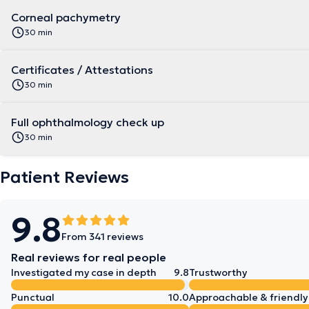
Corneal pachymetry
30 min
Certificates / Attestations
30 min
Full ophthalmology check up
30 min
Patient Reviews
9.8
From 341 reviews
Real reviews for real people
Investigated my case in depth
9.8
Trustworthy
Punctual
10.0
Approachable & friendly