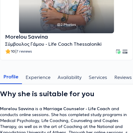
2 Photos
Morelou Savvina
Σύμβουλος Γάμου - Life Coach Thessaloniki
|
10
7 reviews
Profile
Experience
Availability
Services
Reviews
Why she is suitable for you
Morelou Savvina
is a
Marriage Counselor - Life Coach
and
conducts online sessions. She has completed study programs in
Medical Psychology, Life Coaching, Counseling and Couples
Therapy, as well as in the art of Coaching at the National and
Kapodistrian University of Athens. Through her online sessions, she