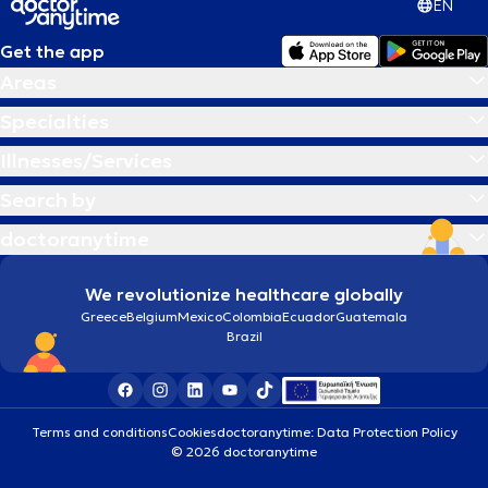
EN
Get the app
Areas
Specialties
Illnesses/Services
Search by
doctoranytime
We revolutionize healthcare globally
Greece
Belgium
Mexico
Colombia
Ecuador
Guatemala
Brazil
Terms and conditions
Cookies
doctoranytime: Data Protection Policy
© 2026 doctoranytime