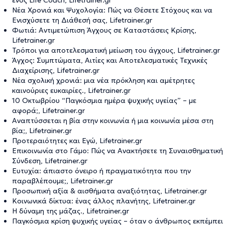
ενός Life Coach, Lifetrainer.gr
Νέα Χρονιά και Ψυχολογία: Πώς να Θέσετε Στόχους και να
Ενισχύσετε τη Διάθεσή σας, Lifetrainer.gr
Φωτιά: Αντιμετώπιση Άγχους σε Καταστάσεις Κρίσης,
Lifetrainer.gr
Τρόποι για αποτελεσματική μείωση του άγχους, Lifetrainer.gr
Άγχος: Συμπτώματα, Αιτίες και Αποτελεσματικές Τεχνικές
Διαχείρισης, Lifetrainer.gr
Νέα σχολική χρονιά: μια νέα πρόκληση και αμέτρητες
καινούριες ευκαιρίες., Lifetrainer.gr
10 Οκτωβρίου “Παγκόσμια ημέρα ψυχικής υγείας” – με
αφορά;, Lifetrainer.gr
Αναπτύσσεται η βία στην κοινωνία ή μια κοινωνία μέσα στη
βία;, Lifetrainer.gr
Προτεραιότητες και Εγώ, Lifetrainer.gr
Επικοινωνία στο Γάμο: Πώς να Ανακτήσετε τη Συναισθηματική
Σύνδεση, Lifetrainer.gr
Ευτυχία: άπιαστο όνειρο ή πραγματικότητα που την
παραβλέπουμε;, Lifetrainer.gr
Προσωπική αξία & αισθήματα αναξιότητας, Lifetrainer.gr
Κοινωνικά δίκτυα: ένας άλλος πλανήτης, Lifetrainer.gr
H δύναμη της μάζας., Lifetrainer.gr
Παγκόσμια κρίση ψυχικής υγείας – όταν ο άνθρωπος εκπέμπει