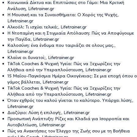
Κοινωνικά Δίκτυα και Επιπτώσεις στο Γάμο: Μια Κριτική
Ανάλυση, Lifetrainer.gr
Η Μουσική και τα Συναισθήματα: Ο Χορός της Ψυχής,
Lifetrainer.gr
Αλκοόλ: Τι ισχύει τελικά;, Lifetrainer.gr
Η Ντοπαμίνη και η Στιγμιαία Απόλαυση: Πώς να Αποφύγουμε
την Παγίδα, Lifetrainer.gr
Καλοσύνη: ένα ένδυμα που ταιριάζει σε ολους μας.,
Lifetrainer.gr
Κλαίνε οι δυνατοί;, Lifetrainer.gr
TikTok Coaches & Ψυχική Υγεία: Πώς να Ξεχωρίζεις την
Αλήθεια από την Υπεραπλούστευση, Lifetrainer.gr
15 Μαΐου-Παγκόσμια Ημέρα Οικογένειας: Σε μια εποχή όπου ο
γάμος βάλλεται, Lifetrainer.gr
TikTok Coaches & Ψυχική Υγεία: Πώς να Ξεχωρίζεις την
Αλήθεια από την Υπεραπλούστευση, Lifetrainer.gr
Όταν εχθρός του καλού γίνεται το καλύτερο. Υπάρχει λύση;,
Lifetrainer.gr
Διαζύγιο: Λύση ή επιλογή;, Lifetrainer.gr
Προσωπική Ανάπτυξη: Ρίζες και Κλαδιά για Ισορροπία και
Αυτοβελτίωση, Lifetrainer.gr
Πώς να Ανακτήσεις τον Έλεγχο της Ζωής σου με τη Βοήθεια