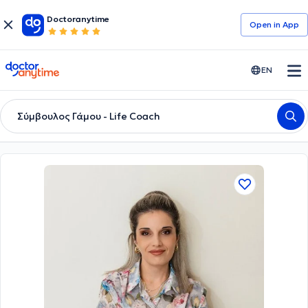
Doctoranytime
Open in Αpp
doctoranytime
EN
Σύμβουλος Γάμου - Life Coach