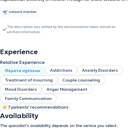
supports individuals in discovering themselves, enhancing their
mental resilience, and forming meaningful relationships.
network member
Additionally, she actively contributes articles to Lifetrainer.gr with
over 30 published pieces addressing topics such as mental health,
The description was edited by the doctoranytime team, based on
anxiety, relationships, personal development, and the impact of
verified information.
social networks on our lives. Her scientific background, combined
with a human-centered approach, makes her a valuable ally for
those seeking to live a more conscious, balanced, and meaningful
Experience
life.
Relative Experience
Addictions
Anxiety Disorders
Θέματα σχέσεων
Treatment of mourning
Couple counseling
Mood Disorders
Anger Management
Family Communication
7 patients' recommendations
Availability
The specialist's availability depends on the service you select.