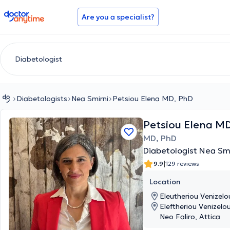
doctoranytime
Are you a specialist?
Diabetologists
Nea Smirni
Petsiou Elena MD, PhD
Petsiou Elena M
MD, PhD
Diabetologist Nea Smi
|
9.9
129 reviews
Location
Eleutheriou Venizelo
Eleftheriou Venizelo
Neo Faliro, Attica