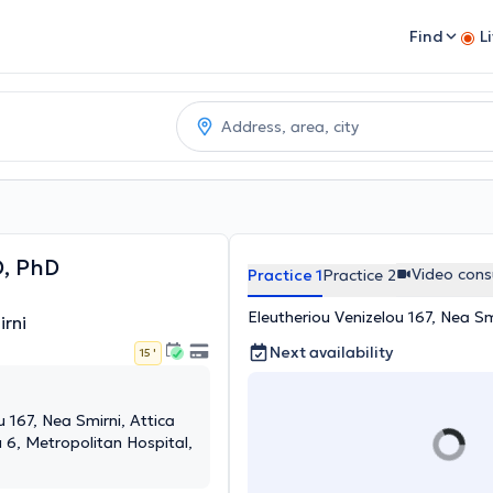
Find
L
D, PhD
Video cons
Practice 1
Practice 2
Eleutheriou Venizelou 167, Nea Sm
rni
Next availability
15 '
u 167, Nea Smirni, Attica
u 6, Metropolitan Hospital,