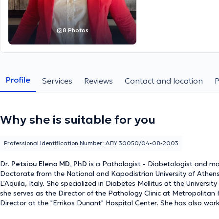
8 Photos
Profile
Services
Reviews
Contact and location
Why she is suitable for you
Professional Identification Number: ΔΠΥ 30050/04-08-2003
Dr.
Petsiou Elena MD, PhD
is a Pathologist - Diabetologist and mai
Doctorate from the National and Kapodistrian University of Athens
L’Aquila, Italy. She specialized in Diabetes Mellitus at the University General Hospital "Attikon". Alongside her private practice,
she serves as the Director of the Pathology Clinic at Metropolitan 
Director at the "Errikos Dunant" Hospital Center. She has also wo
Blackpool Teaching Hospital in the UK, gaining substantial experienc