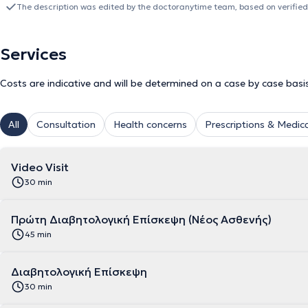
in diabetes mellitus and obesity. Finally, Dr. Petsiou is a member of the Hellenic Diabetes Association, the Hellenic Society of
The description was edited by the doctoranytime team, based on verified
Internal Medicine, and the Athens Medical Association.
Services
Costs are indicative and will be determined on a case by case basi
All
Consultation
Health concerns
Prescriptions & Medica
Video Visit
30 min
Πρώτη Διαβητολογική Επίσκεψη (Νέος Ασθενής)
45 min
Διαβητολογική Επίσκεψη
30 min