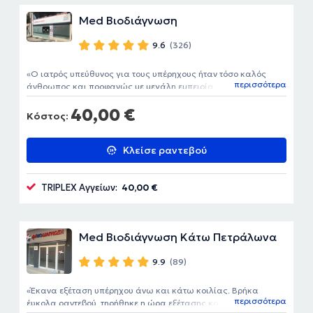
Med Βιοδιάγνωση
9.6
(326)
Ο ιατρός υπεύθυνος για τους υπέρηχους ήταν τόσο καλός
περισσότερα
άνθρωπος και προφανώς με μεγάλη εμπειρία. Συνιστάται
ανεπιφύλακτα.
40,00 €
Κόστος:
Κλείσε ραντεβού
TRIPLEX Αγγείων:
40,00 €
Med Βιοδιάγνωση Κάτω Πετράλωνα
9.9
(89)
Έκανα εξέταση υπέρηχου άνω και κάτω κοιλίας. Βρήκα
περισσότερα
έυκολα ραντεβού, τηρήθηκε η ώρα εξέτασης και η παράδοση