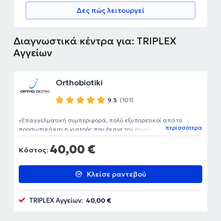
Δες πώς λειτουργεί
Διαγνωστικά κέντρα για: TRIPLEX
Αγγείων
Orthobiotiki
9.3
(101)
Επαγγελματική συμπεριφορά, πολύ εξυπηρετικοί από το
περισσότερα
προσωπικό και η γιατρός που έκανε την αιμοληψία πολύ
ευγενική και πρόθυμη να απαντήσει στις ερωτήσεις μου.
40,00 €
Κόστος:
Κλείσε ραντεβού
TRIPLEX Αγγείων:
40,00 €