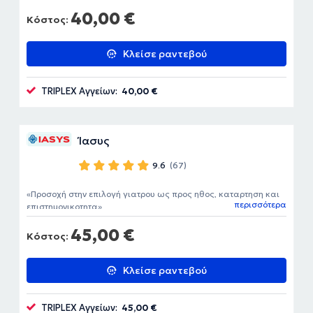
των αποτελεσμάτων ήταν άμεση. Πολύ ευγενικοί όλοι τους,
40,00 €
καθαρός χώρος και άνετο περιβάλλον. Έμεινα πολύ
Κόστος:
ικανοποιημένος.
Κλείσε ραντεβού
TRIPLEX Αγγείων:
40,00 €
Ίασυς
9.6
(67)
Προσοχή στην επιλογή γιατρου ως προς ηθος, καταρτηση και
περισσότερα
επιστημονικοτητα
45,00 €
Κόστος:
Κλείσε ραντεβού
TRIPLEX Αγγείων:
45,00 €