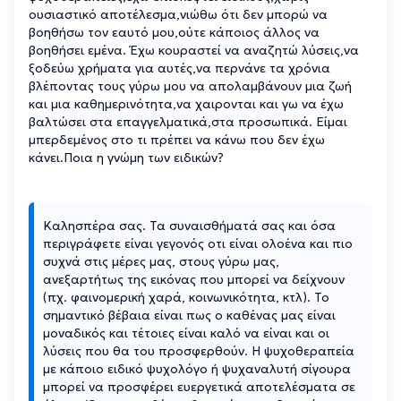
ουσιαστικό αποτέλεσμα,νιώθω ότι δεν μπορώ να
βοηθήσω τον εαυτό μου,ούτε κάποιος άλλος να
βοηθήσει εμένα. Έχω κουραστεί να αναζητώ λύσεις,να
ξοδεύω χρήματα για αυτές,να περνάνε τα χρόνια
βλέποντας τους γύρω μου να απολαμβάνουν μια ζωή
και μια καθημερινότητα,να χαιρονται και γω να έχω
βαλτώσει στα επαγγελματικά,στα προσωπικά. Είμαι
μπερδεμένος στο τι πρέπει να κάνω που δεν έχω
κάνει.Ποια η γνώμη των ειδικών?
Καλησπέρα σας. Τα συναισθήματά σας και όσα
περιγράφετε είναι γεγονός οτι είναι ολοένα και πιο
συχνά στις μέρες μας, στους γύρω μας,
ανεξαρτήτως της εικόνας που μπορεί να δείχνουν
(πχ. φαινομερική χαρά, κοινωνικότητα, κτλ). Το
σημαντικό βέβαια είναι πως ο καθένας μας είναι
μοναδικός και τέτοιες είναι καλό να είναι και οι
λύσεις που θα του προσφερθούν. Η ψυχοθεραπεία
με κάποιο ειδικό ψυχολόγο ή ψυχαναλυτή σίγουρα
μπορεί να προσφέρει ευεργετικά αποτελέσματα σε