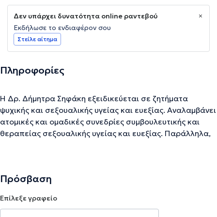
Δεν υπάρχει δυνατότητα online ραντεβού
Εκδήλωσε το ενδιαφέρον σου
Στείλε αίτημα
Πληροφορίες
H Δρ. Δήμητρα Σηφάκη εξειδικεύεται σε ζητήματα
ψυχικής και σεξουαλικής υγείας και ευεξίας. Αναλαμβάνει
ατομικές και ομαδικές συνεδρίες συμβουλευτικής και
θεραπείας σεξουαλικής υγείας και ευεξίας. Παράλληλα,
λόγω της επαγγελματικής της εμπειρίας στην έρευνα και
στον ακαδημαϊκό χώρο, αναλαμβάνει και Career and
Academic Career Mentoring. Όσον αφορά στη
Πρόσβαση
σεξουαλική υγεία και ευεξία, μπορείτε να διαλέξετε
ανάμεσα σε: - Ατομικές ή/και ομαδικές online συνεδρίες -
Επίλεξε γραφείο
Συμβουλευτική Coaching & Consulting - Θεραπευτικές
συνεδρίες που καλύπτουν θέματα σεξουαλικής υγείας,