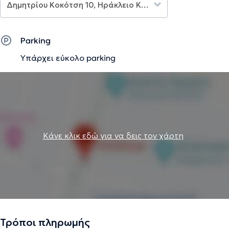
προστασίας, ενίσχυσης της αυτοπεποίθησης, αποδοχής
του σώματος, ενίσχυση της οικειότητας με συντρόφους,
οικοδόμηση δεξιοτήτων επικοινωνίας, εξερεύνηση
Parking
σεξουαλικής ευχαρίστησης και βελτιστοποίηση
Υπάρχει εύκολο parking
απόλαυσης, αντιμετώπιση σεξουαλικών ανησυχιών όπως
άγχος απόδοσης, χαμηλή λίμπιντο ή σεξουαλική
δυσλειτουργία, κ.α. Επίσης, μπορείτε να
παρακολουθήσετε το PODCAST της "Sexual Health Lab με
τη Δήμητρα", σε συνεργασία με το Learning-Lab: A Tiny
Academy & το ORAMATI-ZΩ. Θα το βρειτε διαθέσιμο
δωρεάν στο Spotify με τον τίτλο αυτό. Κάντε follow για
Κάνε κλικ εδώ για να δεις τον χάρτη
πολλές ενδιαφέρουσες συζητήσεις.
Την περιγραφή επιμελείται η ομάδα του doctoranytime βασισμένη σε
επαληθευμένες πληροφορίες.
Τρόποι πληρωμής