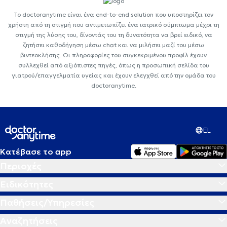
Το doctoranytime είναι ένα end-to-end solution που υποστηρίζει τον
χρήστη από τη στιγμή που αντιμετωπίζει ένα ιατρικό σύμπτωμα μέχρι τη
στιγμή της λύσης του, δίνοντάς του τη δυνατότητα να βρεί ειδικό, να
ζητήσει καθοδήγηση μέσω chat και να μιλήσει μαζί του μέσω
βιντεοκλήσης. Οι πληροφορίες του συγκεκριμένου προφίλ έχουν
συλλεχθεί από αξιόπιστες πηγές, όπως η προσωπική σελίδα του
γιατρού/επαγγελματία υγείας και έχουν ελεγχθεί από την ομάδα του
doctoranytime.
EL
Κατέβασε το app
Περιοχές
Ειδικότητες
Παθήσεις/Υπηρεσίες
Αναζητήσεις