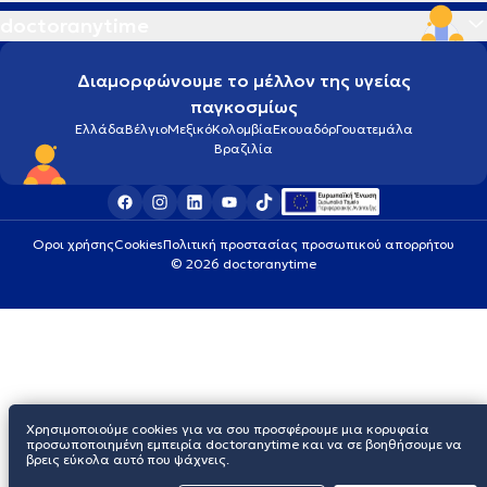
doctoranytime
Διαμορφώνουμε το μέλλον της υγείας
παγκοσμίως
Ελλάδα
Βέλγιο
Μεξικό
Κολομβία
Εκουαδόρ
Γουατεμάλα
Βραζιλία
Οροι χρήσης
Cookies
Πολιτική προστασίας προσωπικού απορρήτου
© 2026 doctoranytime
Χρησιμοποιούμε cookies για να σου προσφέρουμε μια κορυφαία
προσωποποιημένη εμπειρία doctoranytime και να σε βοηθήσουμε να
βρεις εύκολα αυτό που ψάχνεις.