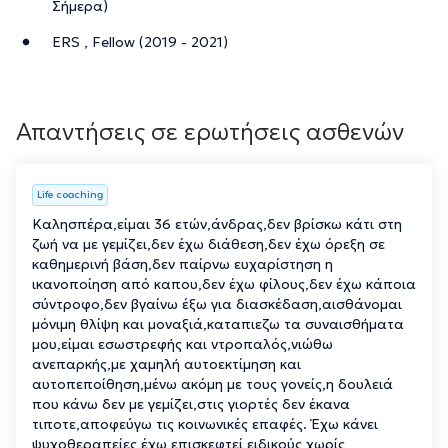
Σήμερα)
ERS , Fellow (2019 - 2021)
Απαντήσεις σε ερωτήσεις ασθενών
Life coaching
Καλησπέρα,είμαι 36 ετών,άνδρας,δεν βρίσκω κάτι στη
ζωή να με γεμίζει,δεν έχω διάθεση,δεν έχω όρεξη σε
καθημερινή βάση,δεν παίρνω ευχαρίστηση η
ικανοποίηση από καπου,δεν έχω φίλους,δεν έχω κάποια
σύντροφο,δεν βγαίνω έξω για διασκέδαση,αισθάνομαι
μόνιμη θλίψη και μοναξιά,καταπιεζω τα συναισθήματα
μου,είμαι εσωστρεφής και ντροπαλός,νιώθω
ανεπαρκής,με χαμηλή αυτοεκτίμηση και
αυτοπεποίθηση,μένω ακόμη με τους γονείς,η δουλειά
που κάνω δεν με γεμίζει,στις γιορτές δεν έκανα
τιποτε,αποφεύγω τις κοινωνικές επαφές. Έχω κάνει
ψυχοθεραπείες,έχω επισκεφτεί ειδικούς,χωρίς