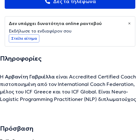
Δες τα τηλέφωνα
Δεν υπάρχει δυνατότητα online ραντεβού
Εκδήλωσε το ενδιαφέρον σου
Στείλε αίτημα
Πληροφορίες
Η
Αρβανίτη Γαβριέλλα
είναι Accredited Certified Coach
πιστοποιημένη από τον International Coach Federation,
μέλος του ICF Greece και του ICF Global. Είναι Neuro-
Logistic Programming Practitioner (NLP) διπλωματούχος
του Πανεπιστημίου της Καλιφόρνια Santa Cruz USA.
Κατέχει πιστοποιήσεις CBT - Γνωσιακής και
Συμπεριφοριστικής Θεωρίας και Coaching Υγείας Ευεξίας
Πρόσβαση
Άσκησης και Μακροβιότητας από το Εθνικό και
Καποδιστριακό Πανεπιστήμιο Αθηνών, Mentoring and