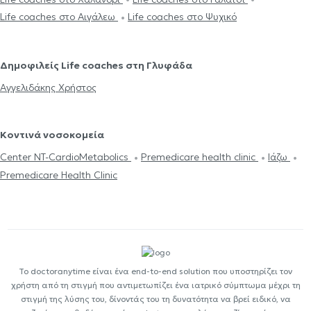
Life coaches στο Αιγάλεω
Life coaches στο Ψυχικό
Δημοφιλείς Life coaches στη Γλυφάδα
Αγγελιδάκης Χρήστος
Κοντινά νοσοκομεία
Center NT-CardioMetabolics
Premedicare health clinic
Ιάζω
Premedicare Health Clinic
Το doctoranytime είναι ένα end-to-end solution που υποστηρίζει τον
χρήστη από τη στιγμή που αντιμετωπίζει ένα ιατρικό σύμπτωμα μέχρι τη
στιγμή της λύσης του, δίνοντάς του τη δυνατότητα να βρεί ειδικό, να