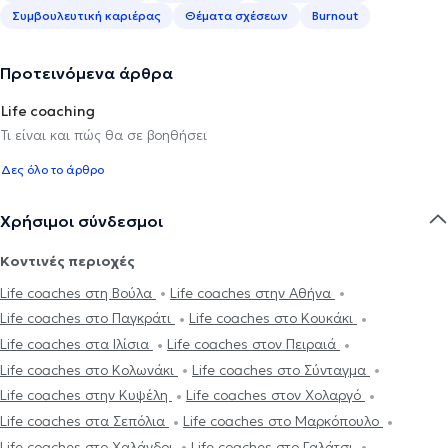
Συμβουλευτική καριέρας
Θέματα σχέσεων
Burnout
Προτεινόμενα άρθρα
Life coaching
Τι είναι και πώς θα σε βοηθήσει
Δες όλο το άρθρο
Χρήσιμοι σύνδεσμοι
Κοντινές περιοχές
Life coaches στη Βούλα
Life coaches στην Αθήνα
Life coaches στο Παγκράτι
Life coaches στο Κουκάκι
Life coaches στα Ιλίσια
Life coaches στον Πειραιά
Life coaches στο Κολωνάκι
Life coaches στο Σύνταγμα
Life coaches στην Κυψέλη
Life coaches στον Χολαργό
Life coaches στα Σεπόλια
Life coaches στο Μαρκόπουλο
Life coaches στο Χαλάνδρι
Life coaches στο Γαλάτσι