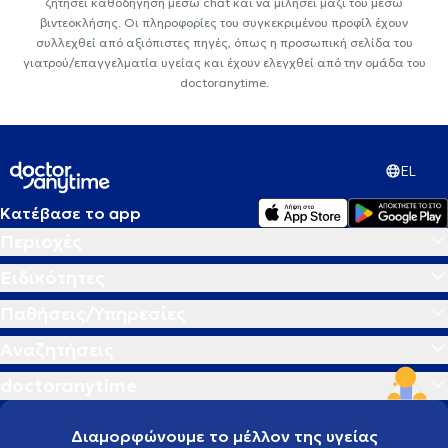
ζητήσει καθοδήγηση μέσω chat και να μιλήσει μαζί του μέσω
βιντεοκλήσης. Οι πληροφορίες του συγκεκριμένου προφίλ έχουν
συλλεχθεί από αξιόπιστες πηγές, όπως η προσωπική σελίδα του
γιατρού/επαγγελματία υγείας και έχουν ελεγχθεί από την ομάδα του
doctoranytime.
EL
Κατέβασε το app
Περιοχές
Ειδικότητες
Παθήσεις/Υπηρεσίες
Αναζητήσεις
doctoranytime
Διαμορφώνουμε το μέλλον της υγείας