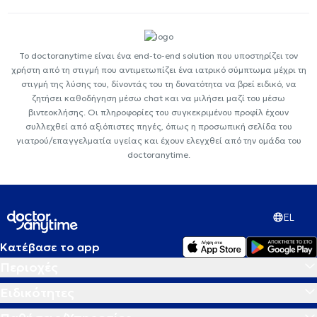
Το doctoranytime είναι ένα end-to-end solution που υποστηρίζει τον
χρήστη από τη στιγμή που αντιμετωπίζει ένα ιατρικό σύμπτωμα μέχρι τη
στιγμή της λύσης του, δίνοντάς του τη δυνατότητα να βρεί ειδικό, να
ζητήσει καθοδήγηση μέσω chat και να μιλήσει μαζί του μέσω
βιντεοκλήσης. Οι πληροφορίες του συγκεκριμένου προφίλ έχουν
συλλεχθεί από αξιόπιστες πηγές, όπως η προσωπική σελίδα του
γιατρού/επαγγελματία υγείας και έχουν ελεγχθεί από την ομάδα του
doctoranytime.
EL
Κατέβασε το app
Περιοχές
Ειδικότητες