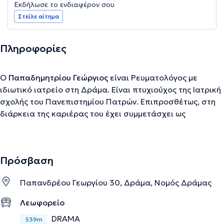
Εκδήλωσε το ενδιαφέρον σου
Στείλε αίτημα
Πληροφορίες
Ο
Παπαδημητρίου Γεώργιος
είναι Ρευματολόγος με
ιδιωτικό ιατρείο στη Δράμα. Είναι πτυχιούχος της Ιατρική
σχολής του Πανεπιστημίου Πατρών. Επιπροσθέτως, στη
διάρκεια της καριέρας του έχει συμμετάσχει ως
εισηγητής και ομιλητής σε διάφορες ημερίδες,
επιστημονικές εκδηλώσεις και συνέδρια. Στο ιατρείο του
αντιμετωπίζονται πλήθος ρευματικών παθήσεων, όπως η
Πρόσβαση
ρευματοειδής αρθρίτιδα, σπονδυλοαρθρίτιδες,
περιστατικά οστεοπόρωσης,αγγειΐτιδες και άλλα.
Παπανδρέου Γεωργίου 30, Δράμα, Νομός Δράμας
Λεωφορείο
Την περιγραφή επιμελείται η ομάδα του doctoranytime βασισμένη σε
DRAMA
επαληθευμένες πληροφορίες.
539m