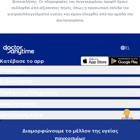
βιντεοκλήσης. Οι πληροφορίες του συγκεκριμένου προφίλ έχουν
συλλεχθεί από αξιόπιστες πηγές, όπως η προσωπική σελίδα του
γιατρού/επαγγελματία υγείας και έχουν ελεγχθεί από την ομάδα του
doctoranytime.
EL
Κατέβασε το app
Περιοχές
Ειδικότητες
Παθήσεις/Υπηρεσίες
Αναζητήσεις
doctoranytime
Διαμορφώνουμε το μέλλον της υγείας
παγκοσμίως