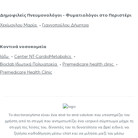
Δημοφιλείς Πνευμονολόγοι - Φυματιολόγοι στο Περιστέρι
Χεκίμογλου Μαρία
Γιαννοπούλου Δήμητρα
Κοντινά νοσοκομεία
Ιάζω
Center NT-CardioMetabolics
Bioclab Ιδιωτικά Πολυιατρεία
Premedicare health clinic
Premedicare Health Clinic
Το doctoranytime είναι ένα end-to-end solution που υποστηρίζει τον
χρήστη από τη στιγμή που αντιμετωπίζει ένα ιατρικό σύμπτωμα μέχρι τη
στιγμή της λύσης του, δίνοντάς του τη δυνατότητα να βρεί ειδικό, να
ζητήσει καθοδήγηση μέσω chat και να μιλήσει μαζί του μέσω