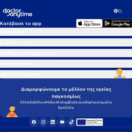
EL
Κατέβασε το app
Περιοχές
Ειδικότητες
Παθήσεις/Υπηρεσίες
Αναζητήσεις
doctoranytime
Διαμορφώνουμε το μέλλον της υγείας
παγκοσμίως
Ελλάδα
Βέλγιο
Μεξικό
Κολομβία
Εκουαδόρ
Γουατεμάλα
Βραζιλία