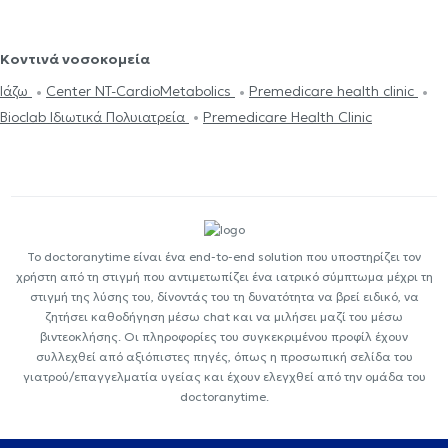
Κοντινά νοσοκομεία
Ιάζω
Center NT-CardioMetabolics
Premedicare health clinic
Bioclab Ιδιωτικά Πολυιατρεία
Premedicare Health Clinic
Το doctoranytime είναι ένα end-to-end solution που υποστηρίζει τον
χρήστη από τη στιγμή που αντιμετωπίζει ένα ιατρικό σύμπτωμα μέχρι τη
στιγμή της λύσης του, δίνοντάς του τη δυνατότητα να βρεί ειδικό, να
ζητήσει καθοδήγηση μέσω chat και να μιλήσει μαζί του μέσω
βιντεοκλήσης. Οι πληροφορίες του συγκεκριμένου προφίλ έχουν
συλλεχθεί από αξιόπιστες πηγές, όπως η προσωπική σελίδα του
γιατρού/επαγγελματία υγείας και έχουν ελεγχθεί από την ομάδα του
doctoranytime.