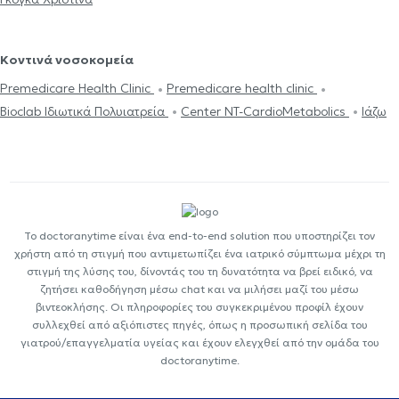
Κοντινά νοσοκομεία
Premedicare Health Clinic
Premedicare health clinic
Bioclab Ιδιωτικά Πολυιατρεία
Center NT-CardioMetabolics
Ιάζω
Το doctoranytime είναι ένα end-to-end solution που υποστηρίζει τον
χρήστη από τη στιγμή που αντιμετωπίζει ένα ιατρικό σύμπτωμα μέχρι τη
στιγμή της λύσης του, δίνοντάς του τη δυνατότητα να βρεί ειδικό, να
ζητήσει καθοδήγηση μέσω chat και να μιλήσει μαζί του μέσω
βιντεοκλήσης. Οι πληροφορίες του συγκεκριμένου προφίλ έχουν
συλλεχθεί από αξιόπιστες πηγές, όπως η προσωπική σελίδα του
γιατρού/επαγγελματία υγείας και έχουν ελεγχθεί από την ομάδα του
doctoranytime.