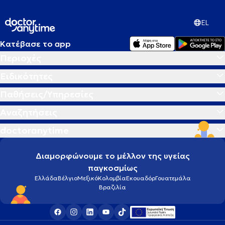
EL
Κατέβασε το app
Περιοχές
Ειδικότητες
Παθήσεις/Υπηρεσίες
Αναζητήσεις
doctoranytime
Διαμορφώνουμε το μέλλον της υγείας
παγκοσμίως
Ελλάδα
Βέλγιο
Μεξικό
Κολομβία
Εκουαδόρ
Γουατεμάλα
Βραζιλία