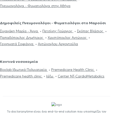
Πνευμονολόγοι - Φυματιολόγοι στην Αθήνα
Δημοφιλείς Πνευμονολόγοι - Φυματιολόγοι στο Μαρούσι
Σιγανάκη Μαρία - Άννα
Πετσίνης Γεώργιος
Σκόπας Βλάσιος
Παπαδόπουλος Δημήτριος
Χριστόπουλος Αντώνιος
Γεννηματά Σοφιάννα
Αντώνογλου Αρχοντούλα
Κοντινά νοσοκομεία
Bioclab Ιδιωτικά Πολυιατρεία
Premedicare Health Clinic
Premedicare health clinic
Ιάζω
Center NT-CardioMetabolics
Το doctoranytime είναι ένα end-to-end solution που υποστηρίζει τον