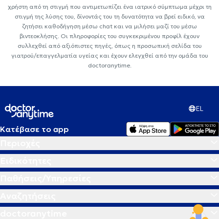
χρήστη από τη στιγμή που αντιμετωπίζει ένα ιατρικό σύμπτωμα μέχρι τη
στιγμή της λύσης του, δίνοντάς του τη δυνατότητα να βρεί ειδικό, να
ζητήσει καθοδήγηση μέσω chat και να μιλήσει μαζί του μέσω
βιντεοκλήσης. Οι πληροφορίες του συγκεκριμένου προφίλ έχουν
συλλεχθεί από αξιόπιστες πηγές, όπως η προσωπική σελίδα του
γιατρού/επαγγελματία υγείας και έχουν ελεγχθεί από την ομάδα του
doctoranytime.
EL
Κατέβασε το app
Περιοχές
Ειδικότητες
Παθήσεις/Υπηρεσίες
Αναζητήσεις
doctoranytime