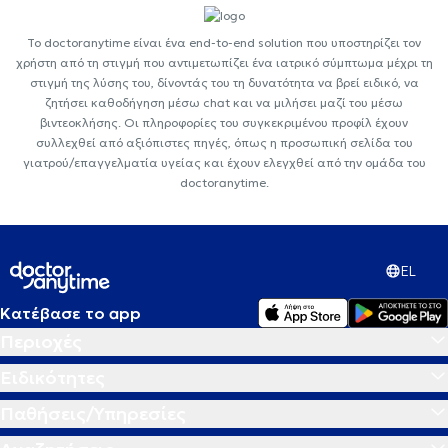
Το doctoranytime είναι ένα end-to-end solution που υποστηρίζει τον
χρήστη από τη στιγμή που αντιμετωπίζει ένα ιατρικό σύμπτωμα μέχρι τη
στιγμή της λύσης του, δίνοντάς του τη δυνατότητα να βρεί ειδικό, να
ζητήσει καθοδήγηση μέσω chat και να μιλήσει μαζί του μέσω
βιντεοκλήσης. Οι πληροφορίες του συγκεκριμένου προφίλ έχουν
συλλεχθεί από αξιόπιστες πηγές, όπως η προσωπική σελίδα του
γιατρού/επαγγελματία υγείας και έχουν ελεγχθεί από την ομάδα του
doctoranytime.
EL
Κατέβασε το app
Περιοχές
Ειδικότητες
Παθήσεις/Υπηρεσίες