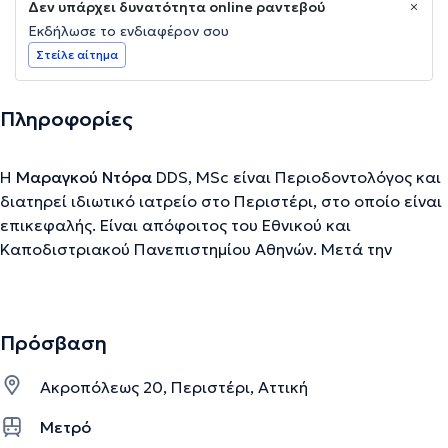
Δεν υπάρχει δυνατότητα online ραντεβού
Εκδήλωσε το ενδιαφέρον σου
Στείλε αίτημα
Πληροφορίες
Η
Μαραγκού Ντόρα
DDS, MSc είναι Περιοδοντολόγος και
διατηρεί ιδιωτικό ιατρείο στο Περιστέρι, στο οποίο είναι
επικεφαλής. Είναι απόφοιτος του Εθνικού και
Καποδιστριακού Πανεπιστημίου Αθηνών. Μετά την
περάτωση του βασικού κύκλου σπουδών της εργάστηκε
ως γενική οδοντίατρος και στη συνέχεια ακολούθησε το
τριετές πρόγραμμα ειδίκευσης στην περιοδοντολογία και
Πρόσβαση
εμφυτευματολογία του ιδίου πανεπιστημίου. Έχει
παρακολουθήσει πληθώρα σεμιναρίων και έχει
Ακροπόλεως 20, Περιστέρι, Αττική
συμμετάσχει ως ομιλήτρια σε σειρά συνεδρίων. Οι
εργασίες της έχουν δημοσιευτεί σε επιστημονικά
Μετρό
περιοδικά της Ελλάδας και του εξωτερικού και έχει