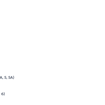
, 5, 5Α)
 6)