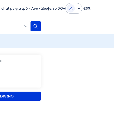
e chat με γιατρό
Ανακάλυψε το DO+
EL
ΝΗ
ΛΕΦΩΝΟ