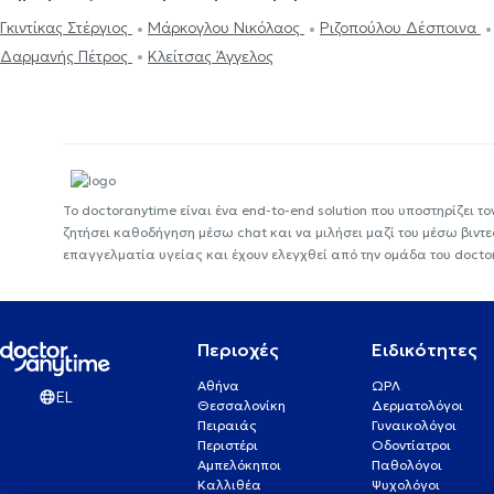
Γκιντίκας Στέργιος
Μάρκογλου Νικόλαος
Ριζοπούλου Δέσποινα
Δαρμανής Πέτρος
Κλείτσας Άγγελος
Το doctoranytime είναι ένα end-to-end solution που υποστηρίζει το
ζητήσει καθοδήγηση μέσω chat και να μιλήσει μαζί του μέσω βιντ
επαγγελματία υγείας και έχουν ελεγχθεί από την ομάδα του docto
Περιοχές
Ειδικότητες
Αθήνα
ΩΡΛ
EL
Θεσσαλονίκη
Δερματολόγοι
Πειραιάς
Γυναικολόγοι
Περιστέρι
Οδοντίατροι
Αμπελόκηποι
Παθολόγοι
Καλλιθέα
Ψυχολόγοι