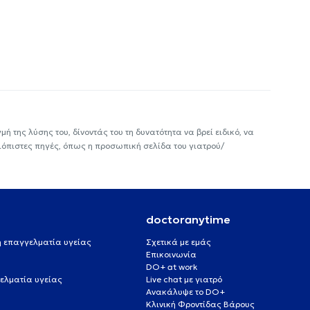
ή της λύσης του, δίνοντάς του τη δυνατότητα να βρεί ειδικό, να
ιόπιστες πηγές, όπως η προσωπική σελίδα του γιατρού/
doctoranytime
 ή επαγγελματία υγείας
Σχετικά με εμάς
Επικοινωνία
DO+ at work
ελματία υγείας
Live chat με γιατρό
Ανακάλυψε το DO+
Κλινική Φροντίδας Βάρους