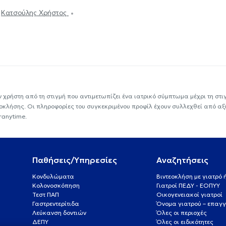
Κατσούλης Χρήστος
ν χρήστη από τη στιγμή που αντιμετωπίζει ένα ιατρικό σύμπτωμα μέχρι τη στιγμ
εοκλήσης. Οι πληροφορίες του συγκεκριμένου προφίλ έχουν συλλεχθεί από αξ
ranytime.
Παθήσεις/Υπηρεσίες
Αναζητήσεις
Κονδυλώματα
Βιντεοκλήση με γιατρό
Κολονοσκόπηση
Γιατροί ΠΕΔΥ - ΕΟΠΥΥ
Τεστ ΠΑΠ
Οικογενειακοί γιατροί
Γαστρεντερίτιδα
Όνομα γιατρού – επαγγ
Λεύκανση δοντιών
Όλες οι περιοχές
ΔΕΠΥ
Όλες οι ειδικότητες